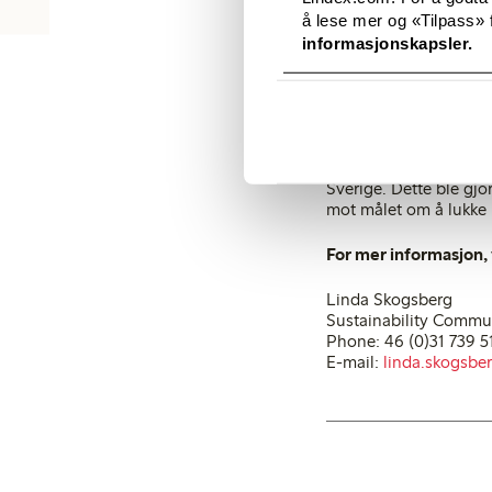
å lese mer og «Tilpass» f
Det årlige samarbeide
informasjonskapsler.
«Vårt designsamarbeid
våre kunder har Lindex 
takknemlige for», sier
I 2014 startet Lindex 
Sverige. Dette ble gj
mot målet om å lukke 
For mer informasjon, 
Linda Skogsberg
Sustainability Commu
Phone: 46 (0)31 739 5
E-mail:
linda.skogsbe