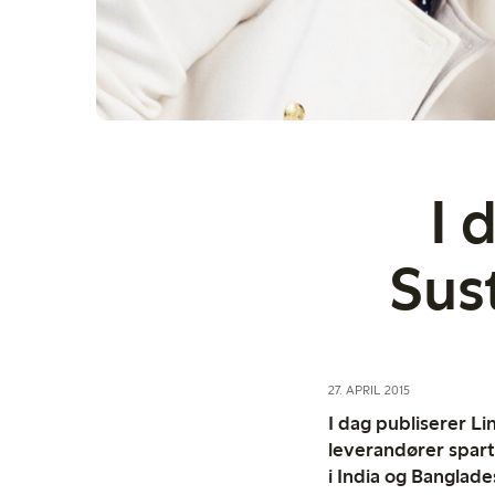
I 
Sus
27. APRIL 2015
I dag publiserer Li
leverandører spart
i India og Banglad