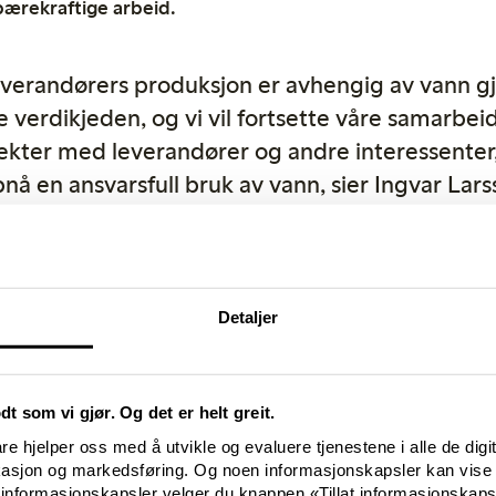
 bærekraftige arbeid.
everandørers produksjon er avhengig av vann 
e verdikjeden, og vi vil fortsette våre samarbei
ekter med leverandører og andre interessenter,
nå en ansvarsfull bruk av vann, sier Ingvar Lars
konsernsjef for Lindex.
ner plagg produsert i bærekraftige materialer, noe som utgjør 22 % 
 av Lindex’ plagg skal være laget i mer bærekraftige fibre og at a
 i 2020.
Detaljer
utt frem mot våre miljømålsetninger og vår ambisjon er at alle pla
r, i prosesser som krever mindre energi, vann og kjemikalier, og 
rsson.
odt som vi gjør. Og det er helt greit.
nskap til fabrikkarbeiderne som jobber i leverandørkjeden, har Lin
e hjelper oss med å utvikle og evaluere tjenestene i alle de digi
fabrikkarbeidere med opplæring i deres personlige helse. I samarbe
kasjon og markedsføring. Og noen informasjonskapsler kan vise 
tøy som vil gi fabrikkarbeiderne opplæring i deres rettigheter og 
 informasjonskapsler velger du knappen «Tillat informasjonskap