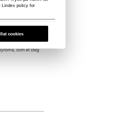
 Lindex policy for
 suksess. Sammen med
ølgelig meget stolte og
illat cookies
valgte butikker i
Myrorna, som et steg