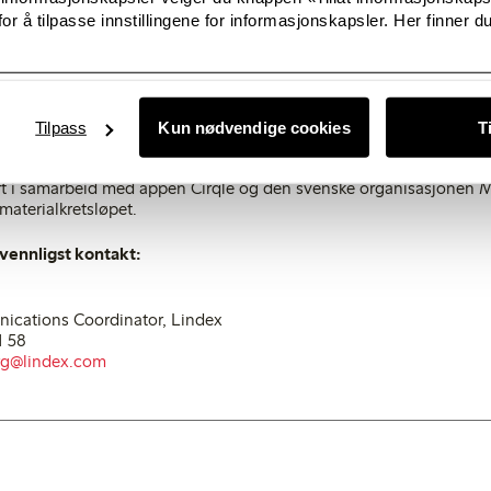
or å tilpasse innstillingene for informasjonskapsler. Her finner du
t med Kreftforeningen ble en suksess i 2014.
 med Jean-Paul Gaultier til inntekt for Kreftforeningen, ble en
gitt over 11 millioner kroner til kreftforskning og dette er vi selvf
 Ingvar Larsson.
Tilpass
Kun nødvendige cookies
T
også opp innsamling av tekstiler til gjenbruk og gjenvinning i 50 ut
ort i samarbeid med appen Cirqle og den svenske organisasjonen 
materialkretsløpet.
vennligst kontakt:
nications Coordinator, Lindex
1 58
rg@lindex.com