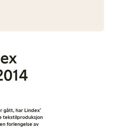
dex
2014
r gått, har Lindex’
e tekstilproduksjon
en forlengelse av