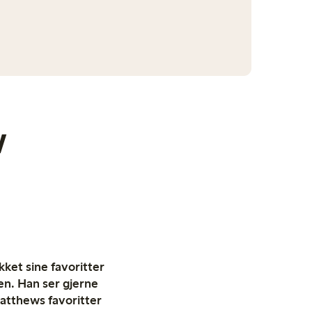
w
ket sine favoritter
en. Han ser gjerne
Matthews favoritter