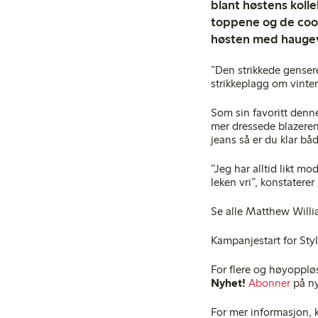
blant høstens koll
toppene og de coo
høsten med haugev
”Den strikkede genser
strikkeplagg om vinte
Som sin favoritt denn
mer dressede blazeren
jeans så er du klar b
”Jeg har alltid likt 
leken vri”, konstater
Se alle Matthew Willi
Kampanjestart for Sty
For flere og høyopplø
Nyhet!
Abonner
på ny
For mer informasjon, 