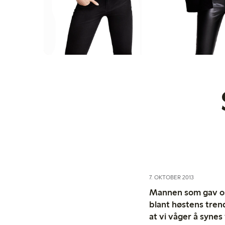
7. OKTOBER 2013
Mannen som gav oss
blant høstens tren
at vi våger å syne