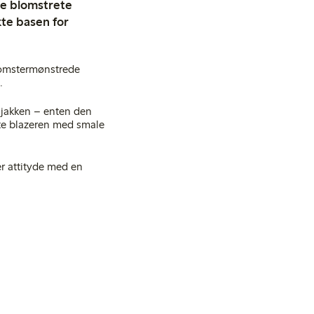
de blomstrete
te basen for
lomstermønstrede
.
 jakken – enten den
rte blazeren med smale
er attityde med en