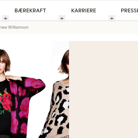
BÆREKRAFT
KARRIERE
PRESS
thew Williamson