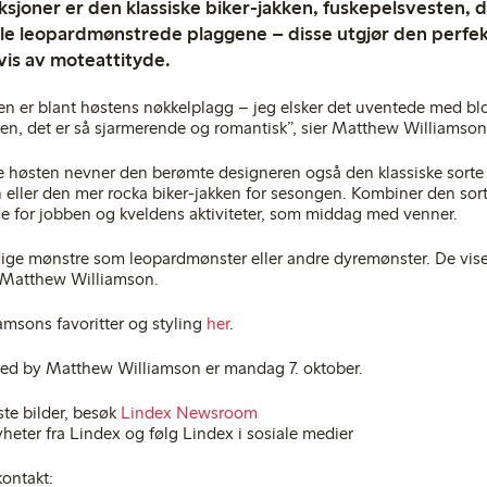
eksjoner er den klassiske biker-jakken, fuskepelsvesten, 
le leopardmønstrede plaggene – disse utgjør den perfek
is av moteattityde.
en er blant høstens nøkkelplagg – jeg elsker det uventede med b
ren, det er så sjarmerende og romantisk”, sier Matthew Williamson
e høsten nevner den berømte designeren også den klassiske sorte
 eller den mer rocka biker-jakken for sesongen. Kombiner den so
åde for jobben og kveldens aktiviteter, som middag med venner.
modige mønstre som leopardmønster eller andre dyremønster. De vis
er Matthew Williamson.
amsons favoritter og styling
her
.
led by Matthew Williamson er mandag 7. oktober.
ste bilder, besøk
Lindex Newsroom
heter fra Lindex og følg Lindex i sosiale medier
kontakt: