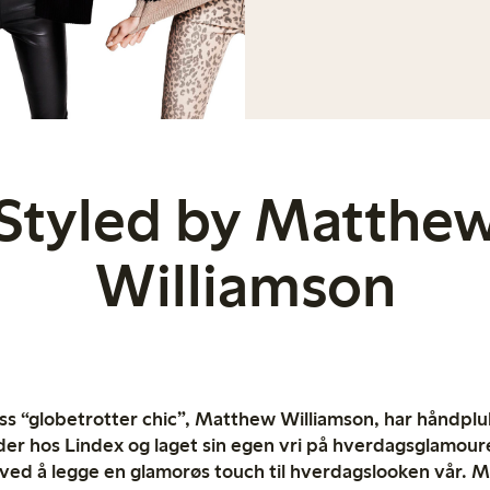
Styled by Matthe
Williamson
 “globetrotter chic”, Matthew Williamson, har håndpluk
der hos Lindex og laget sin egen vri på hverdagsglamour
s ved å legge en glamorøs touch til hverdagslooken vår. 