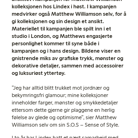
kolleksjonen hos Lindex i høst. I kampanjen
medvirker også Matthew Williamson selv, for å
gi kolleksjonen og sin design et ansikt.
Materiellet til kampanjen ble spilt inn i et
studio i London, og Matthews engasjerte
personlighet kommer til syne både i
kampanjen og i hans design. Bildene viser en
gnistrende miks av grafiske trykk, mønster og
dekorative detaljer, sammen med accessoirer
og luksuriøst yttertøy.
”Jeg har alltid blitt trukket mot jordnær og
bekymringsfri glamour; mine kolleksjoner
inneholder farger, mønster og smykkedetaljer
ettersom dette gjerne gir plaggene en herlig
følelse av glede og optimisme”, sier Matthew
Williamson selv om sin S.O.S – Sense of Style.
I to år har Lindex hatt et nært samarbeid med