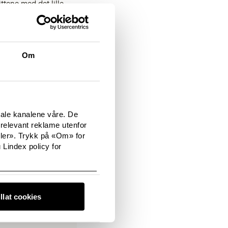
ttene med det lille
klarrødt, grønt og
er og topper regnes
Om
tale kanalene våre. De
relevant reklame utenfor
sler». Trykk på «Om» for
 Lindex policy for
illat cookies