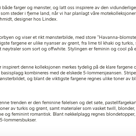
et i både farger og mønster, og latt oss inspirere av den vidunderli
 som steder i fjerne land, når vi har planlagt våre motekolleksjo
chmidt, designer hos Lindex.
orbyen og viser et rikt mønsterbilde, med store ”Havanna-blomst
igste fargene er ulike nyanser av grønt, fra lime til khaki og turk
amt nøytraler som sort og offwhite. Stylingen er feminin og cool på
 inspirert denne kolleksjonen merkes tydelig på de klare fargene 
 basisplagg kombineres med de elskede 5-lommersjeansen. Striper
ønsterbildet, og blant de viktigste fargene regnes ulike toner av bl
ne trenden er den feminine følelsen og det søte, pastellfargekarte
toner av turkis og grønt, samt materialer som vasket twill, blonder,
rne og feminint romantisk. Blant nøkkelplagg regnes blondetopper,
g 5-lommersbukser.