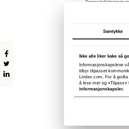
Denne kolleksjonen ret
ekstra, samt en styli
hvitt, og mønsterbildet
som nøkkelplagg i den
For komplett lookbo
Samtykke
For mer informasjon, konta
Hanne Wergeland
Ikke alle liker kake så g
Press Contact, Lindex No
Informasjonskapslene vår
Tel: 47 41407612
tilbyr tilpasset kommuni
E-mail:
hanne.wergeland@
Lindex.com. For å godta
å lese mer og «Tilpass» f
informasjonskapsler.