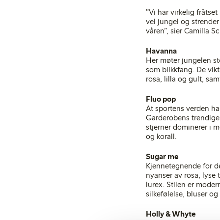
”Vi har virkelig fråts
vel jungel og strender
våren”, sier Camilla S
Havanna
Her møter jungelen st
som blikkfang. De vikt
rosa, lilla og gult, s
Fluo pop
At sportens verden har
Garderobens trendige
stjerner dominerer i m
og korall.
Sugar me
Kjennetegnende for den
nyanser av rosa, lyse 
lurex. Stilen er mode
silkefølelse, bluser o
Holly & Whyte