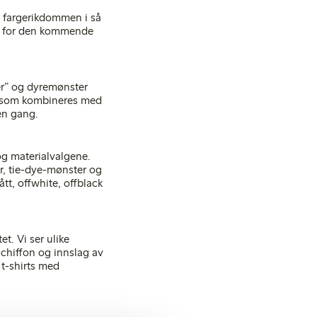
ge fargerikdommen i så
ner for den kommende
er” og dyremønster
is, som kombineres med
 en gang.
og materialvalgene.
, tie-dye-mønster og
ått, offwhite, offblack
t. Vi ser ulike
 chiffon og innslag av
 t-shirts med