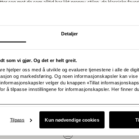
ter seg mot de som alltid har likt preppy-stilen, de klassiske favori
ng med uventede kombinasjoner. Blant fargene merkes marineblått, 
 viser frem striper og prikker. Blazere, slacks, gensere i klare farg
ne kolleksjonen.
ok besøk Lindex Newsroom
Detaljer
kt:
odt som vi gjør. Og det er helt greit.
rge
e hjelper oss med å utvikle og evaluere tjenestene i alle de digi
kasjon og markedsføring. Og noen informasjonskapsler kan vise 
lindex.com
 informasjonskapsler velger du knappen «Tillat informasjonskap
or å tilpasse innstillingene for informasjonskapsler. Her finner du
Related documents
Tilpass
Kun nødvendige cookies
T