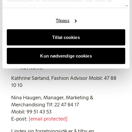
innstillingene for informasjonskapsler. Her finner du
brystkreftforskningen. Vi er svært fornøyd med
Lindex policy for
informasjonskapsler.
årets resultat, sier generalsekretær Anne Lise
Ryel i Kreftforeningen.
Tilpass
De innsamlede pengene går til Kreftforeningens
Tillat cookies
brystkreftforskning. Lindex er den største
bidragsgiveren i 2010.
Kun nødvendige cookies
For ytterligere informasjon
kontakt:
Kathrine Sørland, Fashion Advisor Mobil: 47 88
10 10
Nina Haugen, Manager, Marketing &
Merchandising Tlf: 22 47 84 17
Mobil: 99 51 43 53
E-post:
[email protected]
Lindex sin forretningsidè er å tilby en