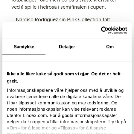
ved å spille i helrosa i semifinalen i cupen.
– Narciso Rodriguez sin Pink Collection falt
virkelig i smak hos kundene våre. Det er
fantastisk at vi kan overraske våre kunder med å
kjøpe designmote til bra pris, samtidig gir man
Samtykke
Detaljer
Om
støtter Kreftforeningen. Vi har også solgt mange
rosa sløyfer i løpet av måneden. Men den største
overraskelsen var at Follo FK vant over
Rosenborg i cup-semifinalen i helrosa drakter fra
Ikke alle liker kake så godt som vi gjør. Og det er helt
Lindex. Det ga et skred av oppmerksomhet til
greit.
Rosa sløyfe-aksjonen, sier Kathrine Sørland,
Informasjonskapslene våre hjelper oss med å utvikle og
Fashion Advisor og Rosa sløyfe-ambassadør for
evaluere tjenestene i alle de digitale kanalene våre. De
Lindex.
tilbyr tilpasset kommunikasjon og markedsføring. Og
noen informasjonskapsler kan vise relevant reklame
– Jeg vil takke Lindex og alle våre sponsorer
utenfor Lindex.com. For å godta informasjonskapsler
som gjennom sitt store engasjement i Rosa
velger du knappen «Tillat informasjonskapsler». Trykk på
sløyfe-aksjonen har hjulpet oss med å spre
«Om» for å lese mer og «Tilpass» for å tilpasse
kunnskap og samle inn midler til