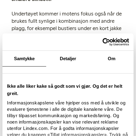
Undertøyet kommer i motens fokus også når de
brukes fullt synlige i kombinasjon med andre
plagg, for eksempel bustiers under en kort jakke
eller bluse.
Blant vårnyhetene i Lindex undertøy ser vi
foruten ulike typer lengre bh-modeller og
Samtykke
Detaljer
Om
korsetter, også ulike varianter av truser med høy
midje med eller uten støttefunksjon, samt ulike
varianter av hofteholder.
Ikke alle liker kake så godt som vi gjør. Og det er helt
Romantisk og retroinspirert
greit.
Blonder, chiffon og detaljer som rosetter,
Informasjonskapslene våre hjelper oss med å utvikle og
draperinger og masser av små, vakre volanger
evaluere tjenestene i alle de digitale kanalene våre. De
merkes i vårens nydelige undertøy for kvinner. I
tilbyr tilpasset kommunikasjon og markedsføring. Og
tillegg til alt det romantiske ser vi i deler av
noen informasjonskapsler kan vise relevant reklame
kolleksjonen også en retrofølelse som fører
utenfor Lindex.com. For å godta informasjonskapsler
tankene til 50-tallet. Roser som det viktigste
velger du knappen «Tillat informasjonskapsler». Trykk på