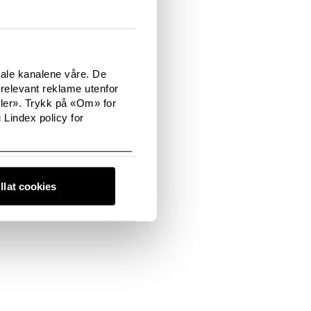
ødt og lilla samt
ger, innfelte blonder,
ønstrede
tale kanalene våre. De
d med blondevolanger.
relevant reklame utenfor
sler». Trykk på «Om» for
offwhite BH
 Lindex policy for
illat cookies