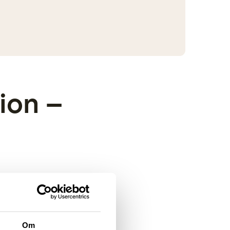
ion –
nne er ekte.
asiverden, men vi
Om