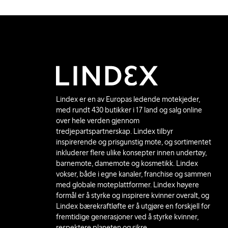
Lindex er en av Europas ledende motekjeder,
med rundt 430 butikker i 17 land og salg online
over hele verden gjennom
tredjepartspartnerskap. Lindex tilbyr
inspirerende og prisgunstig mote, og sortimentet
inkluderer flere ulike konsepter innen undertøy,
barnemote, damemote og kosmetikk. Lindex
vokser, både i egne kanaler, franchise og sammen
med globale moteplattformer. Lindex høyere
formål er å styrke og inspirere kvinner overalt, og
Lindex bærekraftløfte er å utgjøre en forskjell for
fremtidige generasjoner ved å styrke kvinner,
respektere planeten og sikre