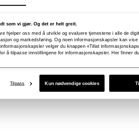
e og gjennomsiktige, som chiffon og blonder i myke pasteller, vinr
ger svart, offwhite og hvitt. Utsøkte detaljer som små blondevolan
 forsterker det feminine uttrykket.
odt som vi gjør. Og det er helt greit.
r finnes The Fabulous Bloomers, herlige gammeldagse blomsterm
e hjelper oss med å utvikle og evaluere tjenestene i alle de digi
he Very Chich Frill Shorts, høye truser i shortsmodell, overstrød
kasjon og markedsføring. Og noen informasjonskapsler kan vise 
 informasjonskapsler velger du knappen «Tillat informasjonskap
 The Perfect Retro Bra med tilhørende The Perfect Retro Girdle, 
or å tilpasse innstillingene for informasjonskapsler. Her finner du
lls-stil med rosa sømmer og detaljer i satengbånd.
Tilpass
Kun nødvendige cookies
T