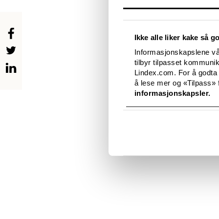
Materialene er delikat
sesongens nøytrale far
satengbånd og rosetter
Ikke alle liker kake så g
Blant høstens nyhete
Informasjonskapslene vår
bestemorstruser, og T
tilbyr tilpasset kommuni
Lindex.com. For å godta
Dessuten introduseres
å lese mer og «Tilpass» f
og hofteholder i 50-ta
informasjonskapsler.