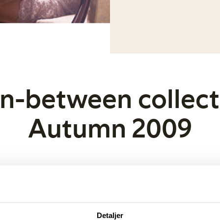
in-between collect
Autumn 2009
lection for høsten er som en fantastisk drøm, bare at de
perfeminin. Inspirasjonen er hentet fra eventyrenes fant
or av 50-tallets retro-stil.
Detaljer