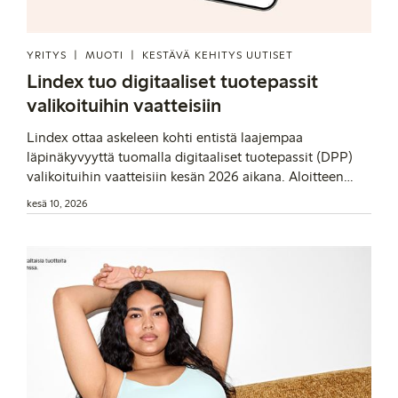
YRITYS
MUOTI
KESTÄVÄ KEHITYS UUTISET
Lindex tuo digitaaliset tuotepassit
valikoituihin vaatteisiin
Lindex ottaa askeleen kohti entistä laajempaa
läpinäkyvyyttä tuomalla digitaaliset tuotepassit (DPP)
valikoituihin vaatteisiin kesän 2026 aikana. Aloitteen
kautta Lindex pyrkii selvittämään, miten asiakaspalvelua
kesä 10, 2026
ja tulevaisuuden kiertotalousratkaisuja voidaan kehittää
tuotetietojen avulla. Aloite on osa Lindexin laajempaa
työtä vaatimustenmukaisuuden ylittämiseksi.