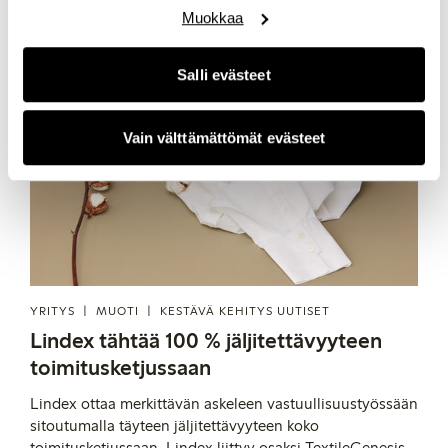
Muokkaa
Salli evästeet
Vain välttämättömät evästeet
YRITYS
MUOTI
KESTÄVÄ KEHITYS UUTISET
Lindex tähtää 100 % jäljitettävyyteen
toimitusketjussaan
Lindex ottaa merkittävän askeleen vastuullisuustyössään
sitoutumalla täyteen jäljitettävyyteen koko
toimitusketjussaan. Lindex liittyy osaksi TextileGenesis -