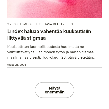
YRITYS
MUOTI
KESTÄVÄ KEHITYS UUTISET
Lindex haluaa vähentää kuukautisiin
liittyvää stigmaa
Kuukautisten luonnollisuudesta huolimatta ne
vaikeuttavat yhä liian monen tytön ja naisen elämää
maailmanlaajuisesti. Toukokuun 28. päivä vietetään
kansainvälistä kuukautispäivää ja Lindex haluaa sen
touko 28, 2024
myötä nostaa esille tärkeän kuukautiskysymyksen sekä
rikkoa aiheeseen liittyviä tabuja. Lindex pyrkii
toimintansa kautta lisäämään kuukautistietoisuutta ja
edistämään naisten oikeutta kuukautisterveyteen.
Näytä
enemmän