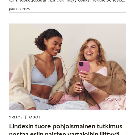
alustaa, joka mahdollistaa tuotteiden jäljittämisen
joulu 18, 2025
kuidusta aina valmiiseen vaatteeseen asti.
YRITYS
MUOTI
Lindexin tuore pohjoismainen tutkimus
nostaa esiin naisten vartaloihin liittyvän