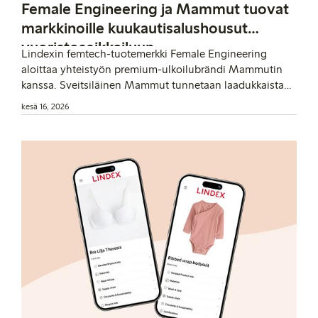
Female Engineering ja Mammut tuovat
markkinoille kuukautisalushousut
vuoristoseikkailuun
Lindexin femtech-tuotemerkki Female Engineering
aloittaa yhteistyön premium-ulkoilubrändi Mammutin
kanssa. Sveitsiläinen Mammut tunnetaan laadukkaista
vuoristo- ja kiipeilyvarusteistaan. Brändit yhdistivät
kesä 16, 2026
voimansa ja tuovat myyntiin innovatiiviset
kuukautisalushousut naisille, jotka haluavat treenata ja
liikkua vuoristoympäristössä, myös kuukautisten aikana.