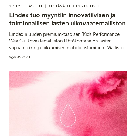
YRITYS
MUOTI
KESTÄVÄ KEHITYS UUTISET
Lindex tuo myyntiin innovatiivisen ja
toiminnallisen lasten ulkovaatemalliston
Lindexin uuden premium-tasoisen ’Kids Performance
Wear’ -ulkovaatemalliston lähtökohtana on lasten
vapaan leikin ja liikkumisen mahdollistaminen. Mallisto
koostuu innovatiivisista ja toiminnallisista
syys 05, 2024
ulkovaatteista, joiden kaavoituksessa on hyödynnetty
kehon luonnollista liikettä myötäilevää kineettistä
muotoilua. Suunnittelussa on huomioitu erityisesti
tuotteiden pitkäikäisyys ja materiaalien kestävyys.