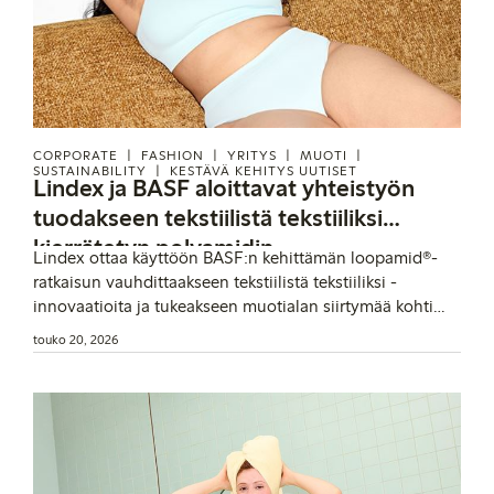
CORPORATE
FASHION
YRITYS
MUOTI
SUSTAINABILITY
KESTÄVÄ KEHITYS UUTISET
Lindex ja BASF aloittavat yhteistyön
tuodakseen tekstiilistä tekstiiliksi
kierrätetyn polyamidin
Lindex ottaa käyttöön BASF:n kehittämän loopamid®-
alusvaatesektorille
ratkaisun vauhdittaakseen tekstiilistä tekstiiliksi -
innovaatioita ja tukeakseen muotialan siirtymää kohti
kiertotalousmallin mukaisia materiaaliratkaisuja.
touko 20, 2026
Yhteistyön myötä loopamidia tullaan käyttämään
ensimmäistä kertaa alusvaatteisiin.