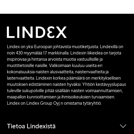
Lindex on yksi Euroopan johtavista muotiketjuista. Lindexillä on
noin 430 myymälää 17 markkinalla. Lindexin liikeidea on tarjota
inspiroivaa ja hintansa arvoista muotia vastuullisille ja
muotitietoisille naisille. Valikoimaan kuuluu useita eri
kokonaisuuksia naisten alusvaatteita, naistenvaatteita ja
lastenvaatteita. Lindexin korkea päämäärä on merkityksellisen
muutoksen edistäminen naisten hyväksi. Yhtiön kestävyyslupaus
tuleville sukupolville pitää sisällään naisten voimaannuttamisen,
maapallon kunnioittamisen ja ihmisoikeuksien turvaamisen.
Lindex on Lindex Group Oyj:n omistama tytäryhtiö.
Tietoa Lindexistä