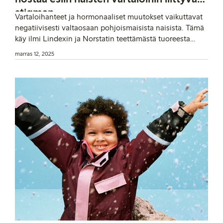
stigman
Vartaloihanteet ja hormonaaliset muutokset vaikuttavat
negatiivisesti valtaosaan pohjoismaisista naisista. Tämä
käy ilmi Lindexin ja Norstatin teettämästä tuoreesta
tutkimuksesta, johon osallistui yhteensä yli 4 000 naista
marras 12, 2025
Suomesta, Ruotsista, Tanskasta ja Norjasta. Tutkimus on
osa Lindexin pitkäjänteistä työtä naisten hyvinvoinnin
edistämiseksi.