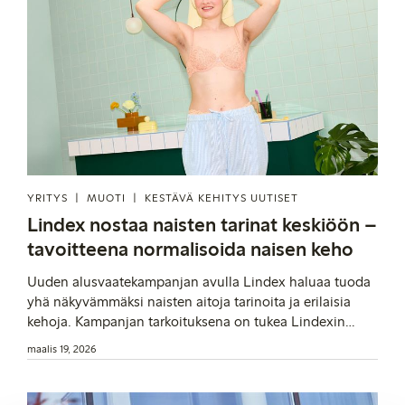
YRITYS
MUOTI
KESTÄVÄ KEHITYS UUTISET
Lindex nostaa naisten tarinat keskiöön –
tavoitteena normalisoida naisen keho
Uuden alusvaatekampanjan avulla Lindex haluaa tuoda
yhä näkyvämmäksi naisten aitoja tarinoita ja erilaisia
kehoja. Kampanjan tarkoituksena on tukea Lindexin
korkeaa päämäärää: merkityksellisen muutoksen
maalis 19, 2026
edistämistä naisten hyväksi, jotta jokainen nainen voisi
elää sopusoinnussa kehonsa kanssa.