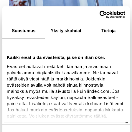
Suostumus
Yksityiskohdat
Tietoja
Kaikki eivät pidä evästeistä, ja se on ihan okei.
Evästeet auttavat meitä kehittämään ja arvioimaan
palvelujamme digitaalisilla kanavillamme. Ne tarjoavat
räätälöityä viestintää ja markkinointia. Joidenkin
evästeiden avulla voit nähdä sinua kiinnostavia
YRITYS
MUOTI
mainoksia myös muilla sivustoilla kuin lindex.com. Jos
Lindex avaa huomenna toisen
hyväksyt evästeiden käytön, napsauta Salli evästeet -
myymälän Helsinki-Vantaan
painiketta. Lisätietoja saat valitsemalla kohdan Lisätiedot.
Jos haluat muokata evästeasetuksia, napsauta Mukauta-
lentoasemalle
painiketta. Voit lukea evästekäytäntömme
täältä.
helmi 26, 2026