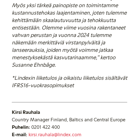
Myös yksi tärkeä painopiste on toimintamme
kustannustehokas laajentaminen, joten tulemme
kehittämään skaalautuvuutta ja tehokkuutta
entisestään. Olemme viime vuosina rakentaneet
vahvan perustan ja vuonna 2024 tulemme
näkemään merkittäviä virstanpylväitä ja
lanseerauksia, joiden myötä voimme jatkaa
menestyksekästä kasvutarinaamme,” kertoo
Susanne Ehnbåge.
*Lindexin liiketulos ja oikaistu liiketulos sisältävät
IFRS16-vuokrasopimukset
Kirsi Rauhala
Country Manager Finland, Baltics and Central Europe
Puhelin:
0201 422 400
E-mail:
kirsi.rauhala@lindex.com