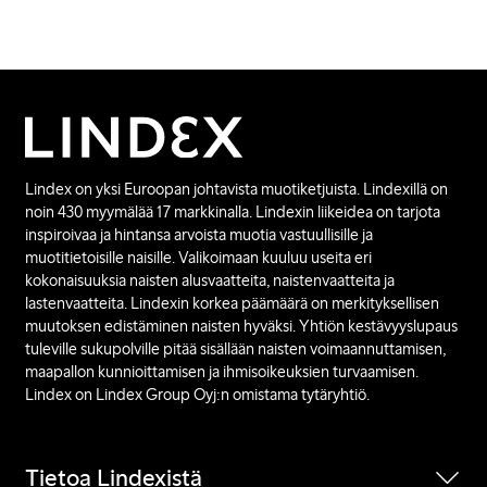
Lindex on yksi Euroopan johtavista muotiketjuista. Lindexillä on
noin 430 myymälää 17 markkinalla. Lindexin liikeidea on tarjota
inspiroivaa ja hintansa arvoista muotia vastuullisille ja
muotitietoisille naisille. Valikoimaan kuuluu useita eri
kokonaisuuksia naisten alusvaatteita, naistenvaatteita ja
lastenvaatteita. Lindexin korkea päämäärä on merkityksellisen
muutoksen edistäminen naisten hyväksi. Yhtiön kestävyyslupaus
tuleville sukupolville pitää sisällään naisten voimaannuttamisen,
maapallon kunnioittamisen ja ihmisoikeuksien turvaamisen.
Lindex on Lindex Group Oyj:n omistama tytäryhtiö.
Tietoa Lindexistä