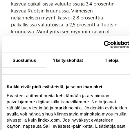
kasvua paikallisissa valuutoissa ja 3,4 prosentin
kasvua Ruotsin kruunussa. Viimeisen
neljänneksen myynti kasvoi 2,8 prosenttia
paikallisissa valuutoissa ja 2,5 prosenttia Ruotsin
kruunussa. Muotiyrityksen myynnin kasvu oli
vuoden 2023 aikana keskimääräistä
markkinakasvua parempaa kaikilla pohjoisilla
markkina-alueilla.
Suostumus
Yksityiskohdat
Tietoja
Lindexin myynti kasvoi kivijalkamyymälöissä
paikallisissa valuutoissa 2,2 prosenttia vuonna
2023 ja 3,2 prosenttia vuoden viimeisen
neljänneksen aikana. Lindexin digitaalinen
Kaikki eivät pidä evästeistä, ja se on ihan okei.
myynti kasvoi paikallisissa valuutoissa 5,3
Evästeet auttavat meitä kehittämään ja arvioimaan
prosenttia vuonna 2023 ja digitaalisen myynnin
palvelujamme digitaalisilla kanavillamme. Ne tarjoavat
osuus oli 19,0 prosenttia kokonaismyynnistä
räätälöityä viestintää ja markkinointia. Joidenkin evästeiden
(vuonna 2022 osuus oli 18,5 prosenttia).
avulla voit nähdä sinua kiinnostavia mainoksia myös muilla
sivustoilla kuin lindex.com. Jos hyväksyt evästeiden
”Jatkamme markkinaosuuksien ottamista ja
käytön, napsauta Salli evästeet -painiketta. Lisätietoja saat