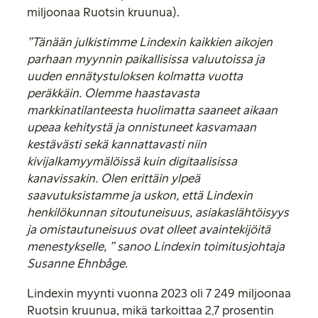
miljoonaa Ruotsin kruunua).
”Tänään julkistimme Lindexin kaikkien aikojen
parhaan myynnin paikallisissa valuutoissa ja
uuden ennätystuloksen kolmatta vuotta
peräkkäin. Olemme haastavasta
markkinatilanteesta huolimatta saaneet aikaan
upeaa kehitystä ja onnistuneet kasvamaan
kestävästi sekä kannattavasti niin
kivijalkamyymälöissä kuin digitaalisissa
kanavissakin. Olen erittäin ylpeä
saavutuksistamme ja uskon, että Lindexin
henkilökunnan sitoutuneisuus, asiakaslähtöisyys
ja omistautuneisuus ovat olleet avaintekijöitä
menestykselle, ” sanoo Lindexin toimitusjohtaja
Susanne Ehnbåge.
Lindexin myynti vuonna 2023 oli 7 249 miljoonaa
Ruotsin kruunua, mikä tarkoittaa 2,7 prosentin