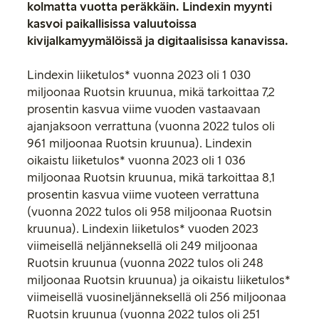
kolmatta vuotta peräkkäin. Lindexin myynti
kasvoi paikallisissa valuutoissa
kivijalkamyymälöissä ja digitaalisissa kanavissa.
Lindexin liiketulos* vuonna 2023 oli 1 030
miljoonaa Ruotsin kruunua, mikä tarkoittaa 7,2
prosentin kasvua viime vuoden vastaavaan
ajanjaksoon verrattuna (vuonna 2022 tulos oli
961 miljoonaa Ruotsin kruunua). Lindexin
oikaistu liiketulos* vuonna 2023 oli 1 036
miljoonaa Ruotsin kruunua, mikä tarkoittaa 8,1
prosentin kasvua viime vuoteen verrattuna
(vuonna 2022 tulos oli 958 miljoonaa Ruotsin
kruunua). Lindexin liiketulos* vuoden 2023
viimeisellä neljänneksellä oli 249 miljoonaa
Ruotsin kruunua (vuonna 2022 tulos oli 248
miljoonaa Ruotsin kruunua) ja oikaistu liiketulos*
viimeisellä vuosineljänneksellä oli 256 miljoonaa
Ruotsin kruunua (vuonna 2022 tulos oli 251