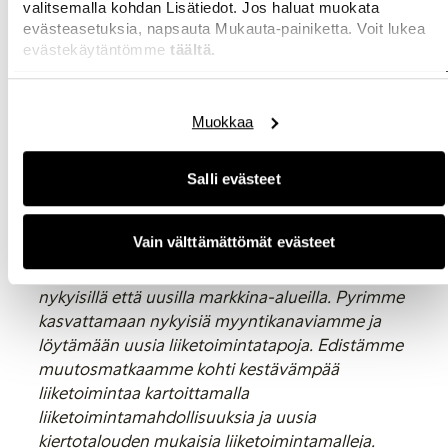
kasvamme yhdessä sekä uusien että nykyisten
valitsemalla kohdan Lisätiedot. Jos haluat muokata
evästeasetuksia, napsauta Mukauta-painiketta. Voit lukea
asiakkaidemme kanssa. Lindexillä on tällä
evästekäytäntömme
täältä.
hetkellä jo 6 miljoonaa rekisteröitynyttä kanta-
asiakasta. Kasvumme on hieno osoitus siitä, että
asiakkaat arvostavat tarjontaamme sekä siitä,
Muokkaa
että olemme onnistuneet vahvistamaan
Lindexin brändiä entisestään. Tulokset kertovat
myös onnistuneesta strategiastamme, jossa
Salli evästeet
pyrimme uusien taloudellisten tavoitteiden
myötä saavuttamaan yhä parempia tuloksia.
Vain välttämättömät evästeet
Meillä on selkeä suunnitelma tulevaisuudelle, ja
aiomme keskittyä kasvun vauhdittamiseen sekä
nykyisillä että uusilla markkina-alueilla. Pyrimme
kasvattamaan nykyisiä myyntikanaviamme ja
löytämään uusia liiketoimintatapoja. Edistämme
muutosmatkaamme
kohti kestävämpää
liiketoimintaa kartoittamalla
liiketoimintamahdollisuuksia ja uusia
kiertotalouden mukaisia liiketoimintamalleja.