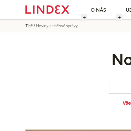
O NÁS
U
Tlač
Noviny a tlačové správy
No
Vše