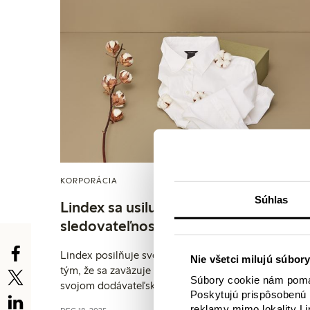
KORPORÁCIA
Súhlas
Lindex sa usiluje o 100%
sledovateľnosť v celom svojom
dodávateľskom reťazci
Lindex posilňuje svoje úsilie v oblasti udržateľnosti
Nie všetci milujú súbory
tým, že sa zaväzuje k úplnej sledovateľnosti v celom
Súbory cookie nám pomáh
svojom dodávateľskom reťazci. V rámci tejto
Poskytujú prispôsobenú 
iniciatívy módna spoločnosť implementuje digitálnu
reklamy mimo lokality Li