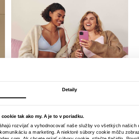
KORPORÁCIA
Detaily
Nová štúdia spoločnosti Lindex v
Škandinávii poukazuje na stigmu
spojenú so ženským telom
Ideály o telesnej kráse a hormonálne zmeny
 cookie tak ako my. A je to v poriadku.
negatívne ovplyvňujú väčšinu škandinávskych žien.
ajú rozvíjať a vyhodnocovať naše služby vo všetkých našich d
Vyplýva to z nového prieskumu, ktorý uskutočnila
komunikáciu a marketing. A niektoré súbory cookie môžu zobra
spoločnosť Norstat v mene spoločnosti Lindex a
ndex.com. Ak chcete prijať súbory cookie, stlačte tlačidlo „Povol