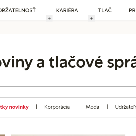
DRŽATEĽNOSŤ
KARIÉRA
TLAČ
PR
viny a tlačové spr
tky novinky
Korporácia
Móda
Udržateľ