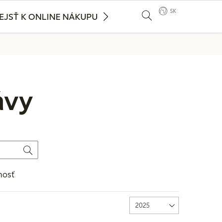
SK
EJSŤ K ONLINE NÁKUPU
ávy
nosť