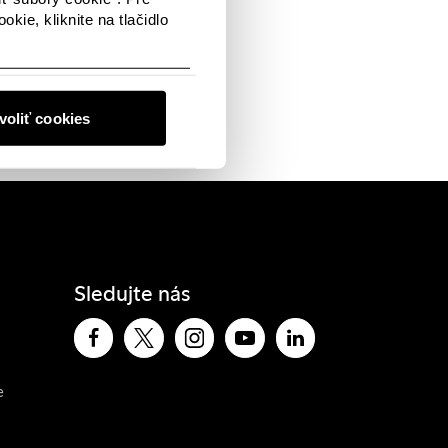
kie, kliknite na tlačidlo
voliť cookies
Sledujte nás
e