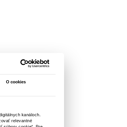
O cookies
igitálnych kanáloch.
zovať relevantné
iť súbory cookie“. Pre