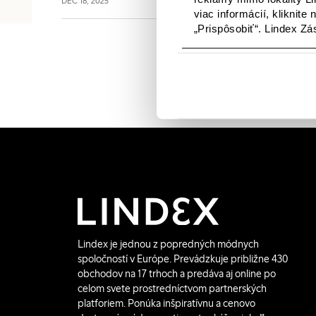
DEC 18, 2025
platformu TextileGenesis, ktorá umožňuje sledovani
viac informácií, kliknite
každého produktu, od vlákna po hotový odev.
„Prispôsobiť“. Lindex Z
Lindex je jednou z popredných módnych
spoločností v Európe. Prevádzkuje približne 430
obchodov na 17 trhoch a predáva aj online po
celom svete prostredníctvom partnerských
platforiem. Ponúka inšpiratívnu a cenovo