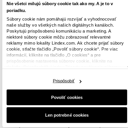
módny priemysel. Digitalizáciou cesty
Nie všetci milujú súbory cookie tak ako my. A je to v
materiálu od vlákna až po hotový
poriadku.
odev získavajú značky
Súbory cookie nám pomáhajú rozvíjať a vyhodnocovať
transparentnosť potrebnú na
naše služby vo všetkých našich digitálnych kanáloch.
zodpovedné rozhodovanie založené
Poskytujú prispôsobenú komunikáciu a marketing. A
niektoré súbory cookie môžu zobrazovať relevantné
na dátach. Teší nás partnerstvo so
reklamy mimo lokality Lindex.com. Ak chcete prijať súbory
spoločnosťou Lindex a možnosť
cookie, stlačte tlačidlo „Povoliť súbory cookie“. Pre viac
spoločne urýchliť prechod k
informácií, kliknite na tlačidlo „O cookies“ a pre
udržateľnejšiemu a cirkulárnemu
prispôsobenie nastavenia súborov cookie, kliknite na
módnemu ekosystému,“ uvádza
Amit
tlačidlo „Prispôsobiť“. Lindex Zásady používania súborov
Gautam, zakladateľ a CEO
cookie nájdete
tu.
spoločnosti TextileGenesis
.
Prispôsobiť
Udržateľnosť je neoddeliteľnou súčasťou práce
Povoliť cookies
spoločnosti Lindex a táto módna spoločnosť je
odhodlaná viesť cestu v prechode na obehové
hospodárstvo a vytvárať pozitívny vplyv v celom
Len potrebné cookies
svojom hodnotovom reťazci. Okrem iných cieľov
sa spoločnosť Lindex usiluje dosiahnuť úplnú