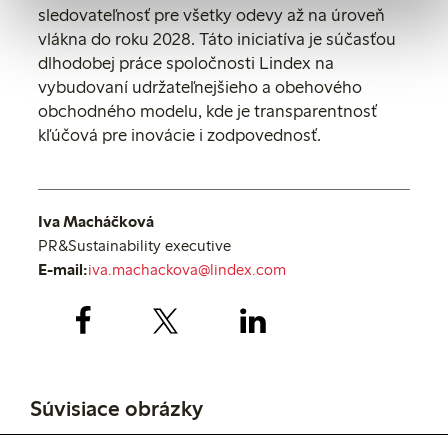
sledovateľnosť pre všetky odevy až na úroveň
vlákna do roku 2028. Táto iniciatíva je súčasťou
dlhodobej práce spoločnosti Lindex na
vybudovaní udržateľnejšieho a obehového
obchodného modelu, kde je transp
arentnosť
kľúčová pre inovácie i zodpovednosť.
Iva Macháčková
PR&Sustainability executive
E-mail:
iva.machackova@lindex.com
Súvisiace obrázky