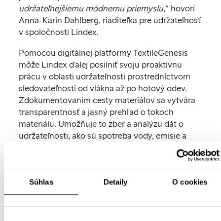
udržateľnejšiemu módnemu priemyslu,
“ hovorí
Anna-Karin Dahlberg, riaditeľka pre udržateľnosť
v spoločnosti Lindex.
Pomocou digitálnej platformy TextileGenesis
môže Lindex ďalej posilniť svoju proaktívnu
prácu v oblasti udržateľnosti prostredníctvom
sledovateľnosti od vlákna až po hotový odev.
Zdokumentovaním cesty materiálov sa vytvára
transparentnosť a jasný prehľad o tokoch
materiálu. Umožňuje to zber a analýzu dát o
udržateľnosti, ako sú spotreba vody, emisie a
pracovné podmienky. To poskytuje silnejší základ
na rozhodovanie a posilňuje dlhodobé úsilie v
oblasti udržateľnosti.
Súhlas
Detaily
O cookies
„Záväzok spoločnosti Lindex
dosiahnuť 100 % sledovateľnosť
predstavuje silný príklad pre celý