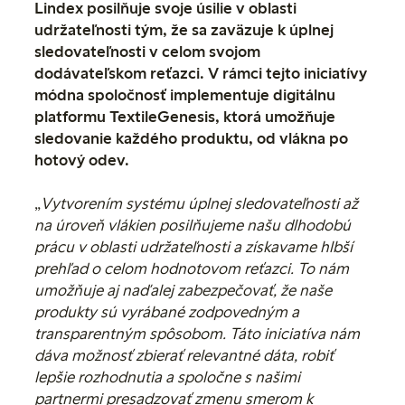
Lindex posilňuje svoje úsilie v oblasti
udržateľnosti tým, že sa zaväzuje k úplnej
sledovateľnosti v celom svojom
dodávateľskom reťazci. V rámci tejto iniciatívy
módna spoločnosť implementuje digitálnu
platformu TextileGenesis, ktorá umožňuje
sledovanie každého produktu, od vlákna po
hotový odev.
„
Vytvorením systému úplnej sledovateľnosti až
na úroveň vlákien posilňujeme našu dlhodobú
prácu v oblasti udržateľnosti a získavame hlbší
prehľad o celom hodnotovom reťazci. To nám
umožňuje aj naďalej zabezpečovať, že naše
produkty sú vyrábané zodpovedným a
transparentným spôsobom. Táto iniciatíva nám
dáva možnosť zbierať relevantné dáta, robiť
lepšie rozhodnutia a spoločne s našimi
partnermi presadzovať zmenu smerom k