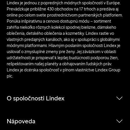
Lindex je jednou z popredných módnych spoločností v Európe.
Prevádzkuje približne 430 obchodov na 17 trhoch a predáva aj
online po celom svete prostredníctvom partnerských platforiem.
Ponúka inšpiratívnu a cenovo dostupnú módu – sortiment
zahŕňa niekoľko rôznych kolekcií spodnej bielizne, dámskeho
oblečenia, detského oblečenia a kozmetiky. Lindex rastie vo
vlastných predajných kanáloch, ako aj v spolupráci s globálnymi
módnymi platformami. Hlavným poslaním spoločnosti Lindex je
usilovať o zmysluplné zmeny pre ženy. Jej záväzkom v oblasti
udržateľnosti je prispievať k lepšej budúcnosti podporou žien,
rešpektovaním našej planéty a obhajovaním ľudských práv.
Lindex je dcérska spoločnosť v plnom vlastníctve Lindex Group
plc.
O spoločnosti Lindex
Nápoveda