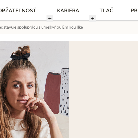
DRŽATEĽNOSŤ
KARIÉRA
TLAČ
PR
dstavuje spoluprácu s umelkyňou Emiliou Ilke