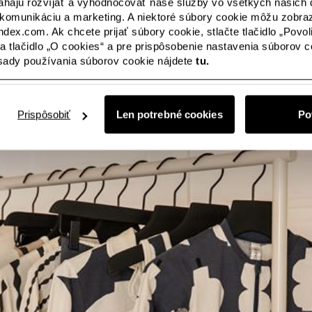
ajú rozvíjať a vyhodnocovať naše služby vo všetkých našich d
komunikáciu a marketing. A niektoré súbory cookie môžu zobra
ndex.com. Ak chcete prijať súbory cookie, stlačte tlačidlo „Povol
 na tlačidlo „O cookies“ a pre prispôsobenie nastavenia súborov coo
ásady používania súborov cookie nájdete
tu.
Prispôsobiť
Len potrebné cookies
Po