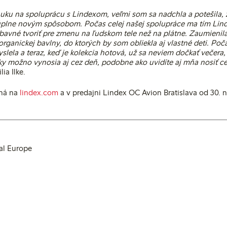
uku na spoluprácu s Lindexom, veľmi som sa nadchla a potešila, 
úplne novým spôsobom. Počas celej našej spolupráce ma tím Lin
bavné tvoriť pre zmenu na ľudskom tele než na plátne. Zaumienila
organickej bavlny, do ktorých by som obliekla aj vlastné deti. Po
slela a teraz, keď je kolekcia hotová, už sa neviem dočkať večera,
y možno vynosia aj cez deň, podobne ako uvidíte aj mňa nosiť c
ia Ilke.
pná na
lindex.com
a v predajni Lindex OC Avion Bratislava od 30.
al Europe