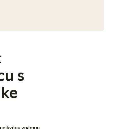
x
cu s
lke
 umelkyňou známou