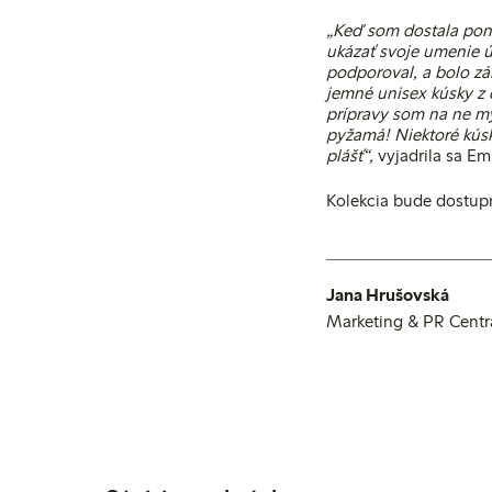
„Keď som dostala pon
ukázať svoje umenie 
podporoval, a bolo zá
jemné unisex kúsky z 
prípravy som na ne my
pyžamá! Niektoré kúsk
plášť“,
vyjadrila sa Emil
Kolekcia bude dostu
Jana Hrušovská
Marketing & PR Centr