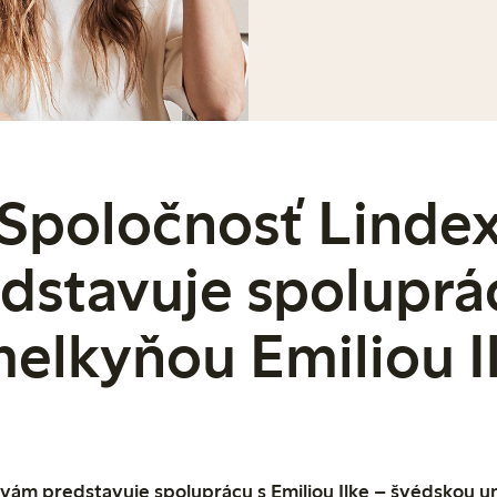
Spoločnosť Linde
dstavuje spoluprá
elkyňou Emiliou I
 vám predstavuje spoluprácu s Emiliou Ilke – švédskou