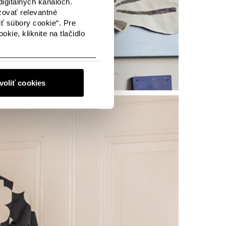
igitálnych kanáloch.
zovať relevantné
iť súbory cookie“. Pre
kie, kliknite na tlačidlo
voliť cookies