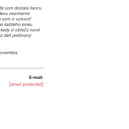
že som dostala šancu
dexu nesmierne
 som si vytvoriť
čas každého kroku
 kedy si oblečú nové
ez deň prešívaný
 novembra.
E-mail:
[email protected]