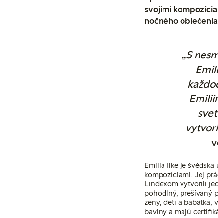
svojimi kompozícia
nočného oblečenia,
„S nesm
Emil
každod
Emilii
svet
vytvori
v
Emilia Ilke je švédska
kompozíciami. Jej prá
Lindexom vytvorili j
pohodlný, prešívaný p
ženy, deti a bábätká, 
bavlny a majú certifi