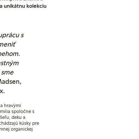
a unikátnu kolekciu
uprácu s
meniť
íbehom.
lastným
i sme
Madsen,
x.
i a hravými
milia spoločne s
šeľu, deku a
chádzajú kúsky pre
emnej organickej