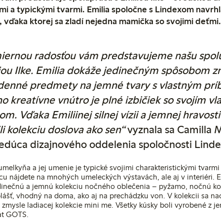
mi a typickými tvarmi. Emilia spoločne s Lindexom navrhl
 vďaka ktorej sa zladí nejedna mamička so svojimi deťmi.
iernou radosťou vám predstavujeme našu spol
iou Ilke. Emilia dokáže jedinečným spôsobom z
enné predmety na jemné tvary s vlastným pr
no kreatívne vnútro je plné izbičiek so svojím v
om. Vďaka Emiliinej silnej vízii a jemnej hravost
li kolekciu doslova ako sen“
vyznala sa Camilla 
edúca dizajnového oddelenia spoločnosti Linde
 umelkyňa a jej umenie je typické svojimi charakteristickými tvarm
cu nájdete na mnohých umeleckých výstavách, ale aj v interiéri. E
edinečnú a jemnú kolekciu nočného oblečenia – pyžamo, nočnú ko
lášť, vhodný na doma, ako aj na prechádzku von. V kolekcii sa na
v zmysle ladiacej kolekcie mini me. Všetky kúsky boli vyrobené z j
kát GOTS.