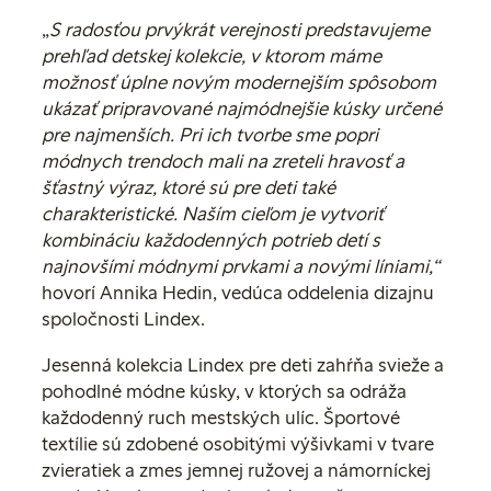
„
S radosťou prvýkrát verejnosti predstavujeme
prehľad detskej kolekcie, v ktorom máme
možnosť úplne novým modernejším spôsobom
ukázať pripravované najmódnejšie kúsky určené
pre najmenších. Pri ich tvorbe sme popri
módnych trendoch mali na zreteli hravosť a
šťastný výraz, ktoré sú pre deti také
charakteristické. Naším cieľom je vytvoriť
kombináciu každodenných potrieb detí s
najnovšími módnymi prvkami a novými líniami,“
hovorí Annika Hedin, vedúca oddelenia dizajnu
spoločnosti Lindex.
Jesenná kolekcia Lindex pre deti zahŕňa svieže a
pohodlné módne kúsky, v ktorých sa odráža
každodenný ruch mestských ulíc. Športové
textílie sú zdobené osobitými výšivkami v tvare
zvieratiek a zmes jemnej ružovej a námorníckej