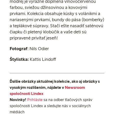
modrej je výrazne doplnená vínovočervenou
farbou, sviežou džínsovinou a kovovými
prvkami. Kolekcia obsahuje kúsky s volánikmi a
nariasenými prvkami, bundy do pása (bomberky)
a teplákové súpravy. Stačí ešte nasadiť saténovú
čiapku či pletený klobúčik a vaše deti sú
pripravené privítať jeseň!
Fotograf
: Nils Odier
Štylistka:
Kattis Lindoff
Ďalšie obrázky aktuálnej kolekcie, ako aj obrázky s
vysokým rozlíšením, nájdete v
Newsroom
spoločnosti Lindex
Novinky!
Prihláste
sa na odber tlačových správ
spoločnosti Lindex a sledujte nás v sociálnych
médiách