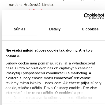
na: Jana Hrušovská, Lindex,
jana.hrusovska@lindex.com
Súhlas
Detaily
O cookies
Súvisiace obrázky
Nie všetci milujú súbory cookie tak ako my. A je to v
poriadku.
Súbory cookie nám pomáhajú rozvíjať a vyhodnocovať
naše služby vo všetkých našich digitálnych kanáloch.
Poskytujú prispôsobenú komunikáciu a marketing. A
niektoré súbory cookie môžu zobrazovať relevantné
reklamy mimo lokality Lindex.com. Ak chcete prijať súbory
cookie, stlačte tlačidlo „Povoliť súbory cookie“. Pre viac
informácií, kliknite na tlačidlo „O cookies“ a pre
prispôsobenie nastavenia súborov cookie, kliknite na
tlačidlo „Prispôsobiť“. Lindex Zásady používania súborov