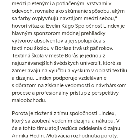
medzi pletenými a potlačenými vrstvami v
odevoch, rovnako ako skúmanie spôsobu, akým
sa farby ovplyvňujú navzájom medzi sebou,“
hovorí víťazka Evelin Kägo
Spoločnosť Lindex je
hlavným sponzorom módnej prehliadky
výtvorov absolventov a jej spolupráca s
textilnou školou v Boråse trvá už päť rokov.
Textilná škola v meste Borås je jednou z
najuznávanejších švédskych univerzít, ktoré sa
zameriavajú na výučbu a výskum v oblasti textilu
a dizajnu. Lindex podporuje vzdelávanie
s dôrazom na získanie vedomostí o návrhárskom
procese a profesionálny prístup z perspektívy
maloobchodu.
Porota je zložená z tímu spoločnosti Lindex,
ktorý sa zaoberá vedením dizajnu a nákupu. V
čele tohto tímu stojí vedúca oddelenia dizajnu
Annika Hedin. Motivácia rozhodnutia poroty: