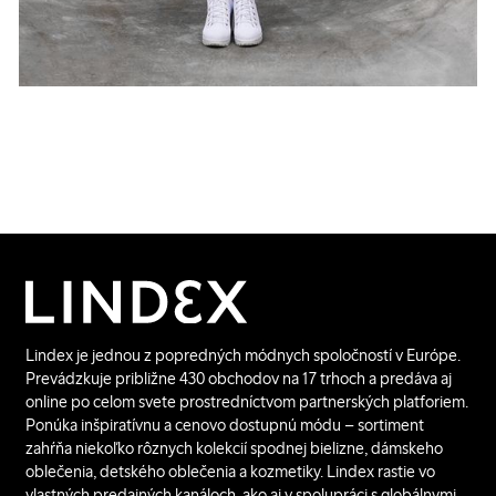
Lindex je jednou z popredných módnych spoločností v Európe.
Prevádzkuje približne 430 obchodov na 17 trhoch a predáva aj
online po celom svete prostredníctvom partnerských platforiem.
Ponúka inšpiratívnu a cenovo dostupnú módu – sortiment
zahŕňa niekoľko rôznych kolekcií spodnej bielizne, dámskeho
oblečenia, detského oblečenia a kozmetiky. Lindex rastie vo
vlastných predajných kanáloch, ako aj v spolupráci s globálnymi