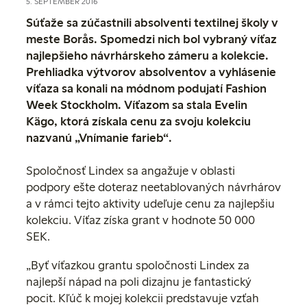
5. SEPTEMBER 2016
Súťaže sa zúčastnili absolventi textilnej školy v
meste Borås. Spomedzi nich bol vybraný víťaz
najlepšieho návrhárskeho zámeru a kolekcie.
Prehliadka výtvorov absolventov a vyhlásenie
víťaza sa konali na módnom podujatí Fashion
Week Stockholm. Víťazom sa stala Evelin
Kägo, ktorá získala cenu za svoju kolekciu
nazvanú „Vnímanie farieb“.
Spoločnosť Lindex sa angažuje v oblasti
podpory ešte doteraz neetablovaných návrhárov
a v rámci tejto aktivity udeľuje cenu za najlepšiu
kolekciu. Víťaz získa grant v hodnote 50 000
SEK.
„Byť víťazkou grantu spoločnosti Lindex za
najlepší nápad na poli dizajnu je fantastický
pocit
.
Kľúč k mojej kolekcii predstavuje vzťah