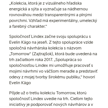
„Kolekcia, ktorá je z vizuálneho hľadiska
energická a sýta a vyznačuje sa nádhernou
rovnováhou medzi transparentnými a plnými
povrchmi. Vzhľad má experimentálny, umelecký
a farebný charakter.“
Spoločnosť Lindex začne svoju spoluprácu s
Evelin Kägo na jeseň. Z tejto spolupráce vzíde
spoločná návrhárska kolekcia s názvom
„Tomorrow“ (Zajtrajšok), ktorá bude uvedená na
trh začiatkom roka 2017. „Spolupráca so
spoločnosťou Lindex mi umožňuje pracovať s
mojimi návrhmi vo väčšom meradle a predstaviť
odevy z mojej tvorby širokému publiku,“ hovorí
Evelin Kägo
Pôjde už o tretiu kolekciu Tomorrow, ktorú
spoločnosť Lindex uvedie na trh. Cieľom tejto
iniciatívy je podporovať nových návrhárov a v