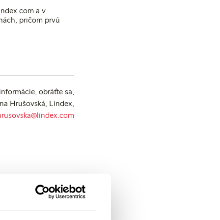
index.com a v
lnách, pričom prvú
informácie, obráťte sa,
ana Hrušovská, Lindex,
hrusovska@lindex.com