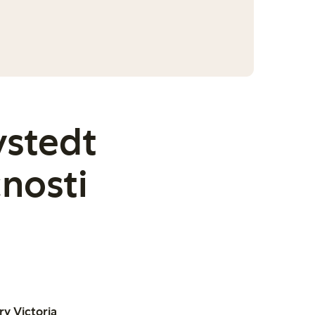
vstedt
čnosti
ry Victoria