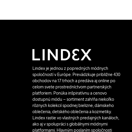
Lindex je jednou z popredných módnych
spoločností v Európe. Prevádzkuje približne 430
obchodov na 17 trhoch a predáva aj online po
celom svete prostredníctvom partnerských
platforiem. Ponúka inšpiratívnu a cenovo
dostupnú módu – sortiment zahŕňa niekoľko
rôznych kolekcií spodnej bielizne, dámskeho
oblečenia, detského oblečenia a kozmetiky.
Lindex rastie vo vlastných predajných kanáloch,
ako aj v spolupráci s globálnymi módnymi
platformami. Hlavným poslaním spoločnosti