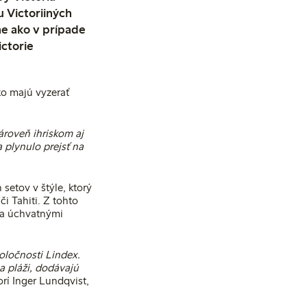
u Victoriiných
ne ako v prípade
ctorie
ko majú vyzerať
ároveň ihriskom aj
 plynulo prejsť na
 setov v štýle, ktorý
i Tahiti. Z tohto
 a úchvatnými
oločnosti Lindex.
na pláži, dodávajú
rí Inger Lundqvist,