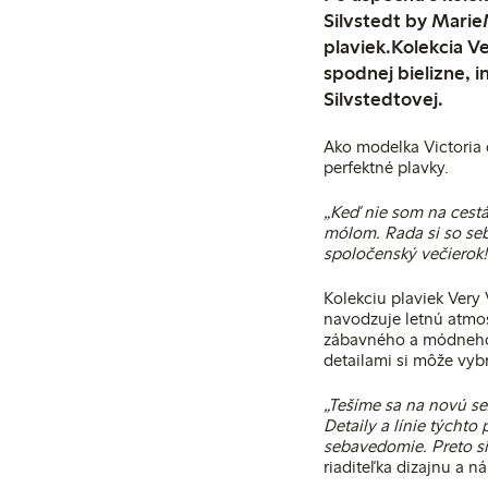
Silvstedt by MarieM
plaviek.Kolekcia V
spodnej bielizne, 
Silvstedtovej.
Ako modelka Victoria č
perfektné plavky.
„Keď nie som na cestá
mólom. Rada si so seb
spoločenský večierok!
Kolekciu plaviek Very 
navodzuje letnú atmos
zábavného a módneho 
detailami si môže vybr
„Tešíme sa na novú se
Detaily a línie týchto
sebavedomie. Preto si
riaditeľka dizajnu a n