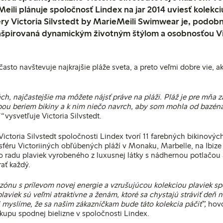
eili plánuje spoločnosť Lindex na jar 2014 uviesť kolekci
ery Victoria Silvstedt by MarieMeili Swimwear je, podob
inšpirovaná dynamickým životným štýlom a osobnosťou Vi
asto navštevuje najkrajšie pláže sveta, a preto veľmi dobre vie, a
ch, najčastejšie ma môžete nájsť práve na pláži. Pláž je pre mňa z
ou beriem bikiny a k nim niečo navrch, aby som mohla od bazéna
“
vysvetľuje Victoria Silvstedt.
Victoria Silvstedt spoločnosti Lindex tvorí 11 farebných bikinových
féru Victoriiných obľúbených pláží v Monaku, Marbelle, na Ibize č
radu plaviek vyrobeného z luxusnej látky s nádhernou potlačou
ať každý.
zónu s prílevom novej energie a vzrušujúcou kolekciou plaviek sp
 plaviek sú veľmi atraktívne a ženám, ktoré sa chystajú stráviť deň 
 myslíme, že sa našim zákazníčkam bude táto kolekcia páčiť”,
hovo
ákupu spodnej bielizne v spoločnosti Lindex.