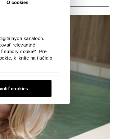
O cookies
igitálnych kanáloch.
zovať relevantné
iť súbory cookie“. Pre
kie, kliknite na tlačidlo
voliť cookies