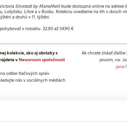
Victoria Silvstedt by MarieMeili
bude dostupná online na adrese l
u, Lotyšsku, Litve a v Rusku. Kolekciu uvedieme na trh v dvoch v
ýždni a druhú v 11. týždni.
 pohybovať v rozsahu 22,90 až 34,90 €
nej kolekcie, ako aj obrázky s
Ak chcete získať ďalšie 
nájdete v
Newsroom spoločnosti
prosím, na: J
jana.
na odber tlačových správ
sledujte nás v sociálnych médiách