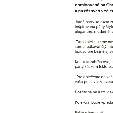
nominovaná na Osc
a na rôznych večie
Jarná párty kolekcia z
inšpirovaná párty štý
elegantné, moderné, s
„Túto kolekciu sme na
sprostredkovať štýl ob
luxusu pre bežné aj sv
Kolekcia zahŕňa dvoje
párty kúskom tekto se
„
Pre oblečenie na več
vašu postavu. V overa
Pozrite sa na Kate v ak
Kolekcia bude vpredaj
Fakty o kampani