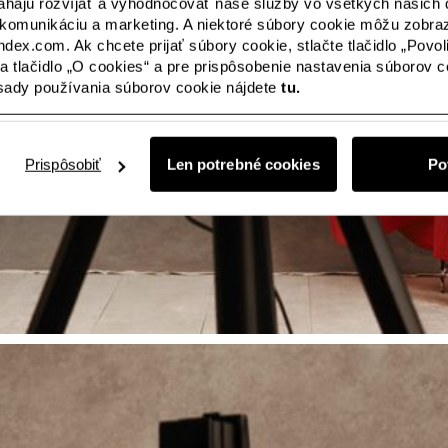
ajú rozvíjať a vyhodnocovať naše služby vo všetkých našich d
komunikáciu a marketing. A niektoré súbory cookie môžu zobra
ndex.com. Ak chcete prijať súbory cookie, stlačte tlačidlo „Povol
 na tlačidlo „O cookies“ a pre prispôsobenie nastavenia súborov coo
ásady používania súborov cookie nájdete
tu.
Prispôsobiť
Len potrebné cookies
Po