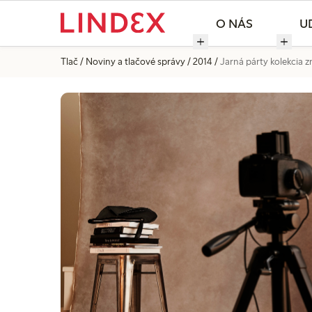
O NÁS
U
Tlač
Noviny a tlačové správy
2014
Jarná párty kolekcia 