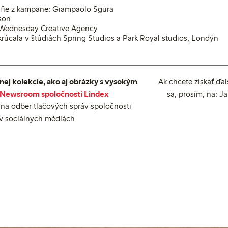
afie z kampane: Giampaolo Sgura
son
 Wednesday Creative Agency
krúcala v štúdiách Spring Studios a Park Royal studios, Londýn
nej kolekcie, ako aj obrázky s vysokým
Ak chcete získať ďal
Newsroom spoločnosti Lindex
sa, prosím, na: J
na odber tlačových správ spoločnosti
 v sociálnych médiách