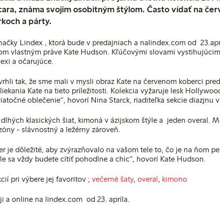
ara, známa svojim osobitným štýlom. Často vídať na če
rkoch a párty.
načky Lindex , ktorá bude v predajniach a nalindex.com od 23.aprí
lom vlastným práve Kate Hudson. Kľúčovými slovami vystihujúcimi
exi a očarujúce.
vrhli tak, že sme mali v mysli obraz Kate na červenom koberci pre
liekania Kate na tieto príležitosti. Kolekcia vyžaruje lesk Hollywo
iatočné oblečenie“, hovorí Nina Starck, riaditeľka sekcie diazjnu 
 dlhých klasických šiat, kimoná v ázijskom štýle a jeden overal. M
zóny - slávnostný a ležérny zároveň.
er je dôležité, aby zvýrazňovalo na vašom tele to, čo je na ňom p
le sa vždy budete cítiť pohodlne a chic“, hovorí Kate Hudson.
cií pri výbere jej favoritov
;
večerné šaty
,
overal
,
kimono
i a online na lindex.com od 23. apríla.