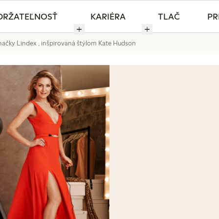
DRŽATEĽNOSŤ
KARIÉRA
TLAČ
PR
značky Lindex , inšpirovaná štýlom Kate Hudson