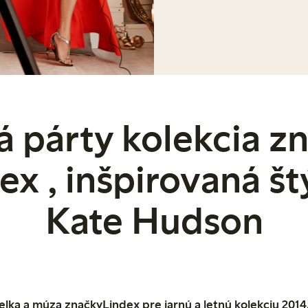
á párty kolekcia z
ex , inšpirovaná š
Kate Hudson
ka a múza značkyLindex pre jarnú a letnú kolekciu 2014,