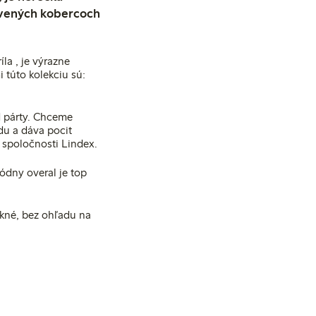
rvených kobercoch
la , je výrazne
 túto kolekciu sú:
d párty. Chceme
odu a dáva pocit
v spoločnosti Lindex.
ódny overal je top
ekné, bez ohľadu na