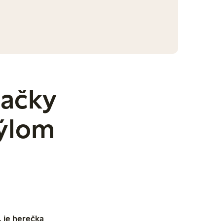
načky
týlom
 je herečka