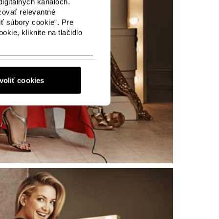
igitálnych kanáloch.
zovať relevantné
iť súbory cookie“. Pre
kie, kliknite na tlačidlo
voliť cookies