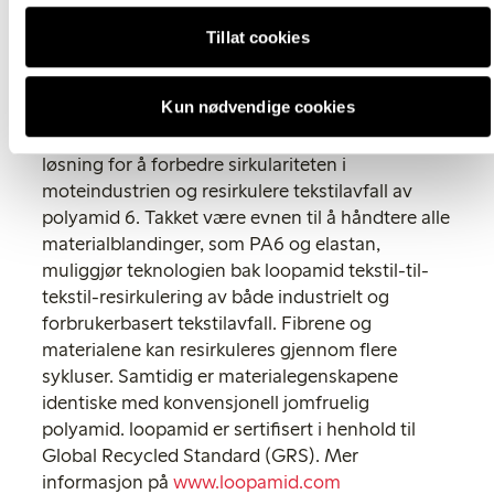
BASF-aksjer handles på børsen i Frankfurt (BAS)
og som American Depositary Receipts (BASFY) i
Tillat cookies
USA. Mer informasjon på
www.basf.com
.
Kun nødvendige cookies
Om loopamid®
Med loopamid har BASF utviklet en innovativ
løsning for å forbedre sirkulariteten i
moteindustrien og resirkulere tekstilavfall av
polyamid 6. Takket være evnen til å håndtere alle
materialblandinger, som PA6 og elastan,
muliggjør teknologien bak loopamid tekstil-til-
tekstil-resirkulering av både industrielt og
forbrukerbasert tekstilavfall. Fibrene og
materialene kan resirkuleres gjennom flere
sykluser. Samtidig er materialegenskapene
identiske med konvensjonell jomfruelig
polyamid. loopamid er sertifisert i henhold til
Global Recycled Standard (GRS). Mer
informasjon på
www.loopamid.com