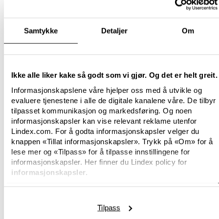
av 2026 skal 100 prosent av materialene som
brukes være resirkulerte eller komme fra
bærekraftige kilder.
Samtykke
Detaljer
Om
Om BASF
Hos BASF skaper vi kjemi for en bærekraftig
fremtid. Vår ambisjon: Vi ønsker å være det
Ikke alle liker kake så godt som vi gjør. Og det er helt greit.
foretrukne kjemiselskapet som muliggjør
Informasjonskapslene våre hjelper oss med å utvikle og
kundenes grønne omstilling. Vi kombinerer
evaluere tjenestene i alle de digitale kanalene våre. De tilbyr
økonomisk suksess med miljøvern og sosialt
tilpasset kommunikasjon og markedsføring. Og noen
ansvar. Rundt 108 000 ansatte i BASF-konsernet
informasjonskapsler kan vise relevant reklame utenfor
bidrar til våre kunders suksess i nesten alle
Lindex.com. For å godta informasjonskapsler velger du
bransjer og i nesten alle land i verden. Vår
knappen «Tillat informasjonskapsler». Trykk på «Om» for å
lese mer og «Tilpass» for å tilpasse innstillingene for
portefølje består av kjerneområdene Chemicals,
informasjonskapsler. Her finner du Lindex policy for
Materials, Industrial Solutions og Nutrition &
informasjonskapsler.
Care; våre selvstendige virksomheter er samlet i
segmentene Surface Technologies og
Agricultural Solutions. BASF oppnådde en
Tilpass
omsetning på rundt 60 milliarder euro i 2025.