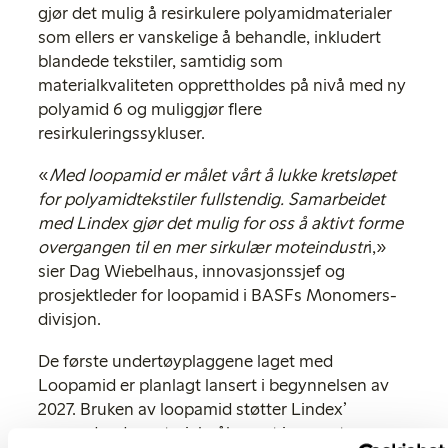
gjør det mulig å resirkulere polyamidmaterialer
som ellers er vanskelige å behandle, inkludert
blandede tekstiler, samtidig som
materialkvaliteten opprettholdes på nivå med ny
polyamid 6 og muliggjør flere
resirkuleringssykluser.
«
Med loopamid er målet vårt å lukke kretsløpet
for polyamidtekstiler fullstendig. Samarbeidet
med Lindex gjør det mulig for oss å aktivt forme
overgangen til en mer sirkulær moteindustr
i,»
sier Dag Wiebelhaus, innovasjonssjef og
prosjektleder for loopamid i BASFs Monomers-
divisjon.
De første undertøyplaggene laget med
Loopamid er planlagt lansert i begynnelsen av
2027. Bruken av loopamid støtter Lindex’
overordnede materialmål om at innen utgangen