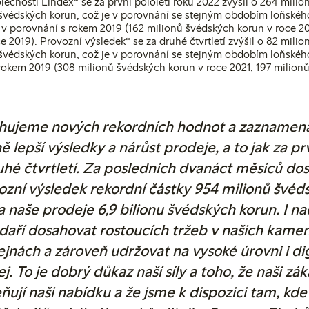
lečnosti Lindex* se za první pololetí roku 2022 zvýšil o 264 mili
švédských korun, což je v porovnání se stejným obdobím loňskéh
st v porovnání s rokem 2019 (162 milionů švédských korun v roce 20
e 2019). Provozní výsledek* se za druhé čtvrtletí zvýšil o 82 mili
švédských korun, což je v porovnání se stejným obdobím loňského
rokem 2019 (308 milionů švédských korun v roce 2021, 197 milion
hujeme nových rekordních hodnot a zazname
ě lepší výsledky a nárůst prodeje, a to jak za prv
ruhé čtvrtletí. Za posledních dvanáct měsíců dos
ozní výsledek rekordní částky 954 milionů švéd
a naše prodeje 6,9 bilionu švédských korun. I na
daří dosahovat rostoucích tržeb v našich kame
jnách a zároveň udržovat na vysoké úrovni i dig
j. To je dobrý důkaz naší síly a toho, že naši zák
ňují naši nabídku a že jsme k dispozici tam, kde