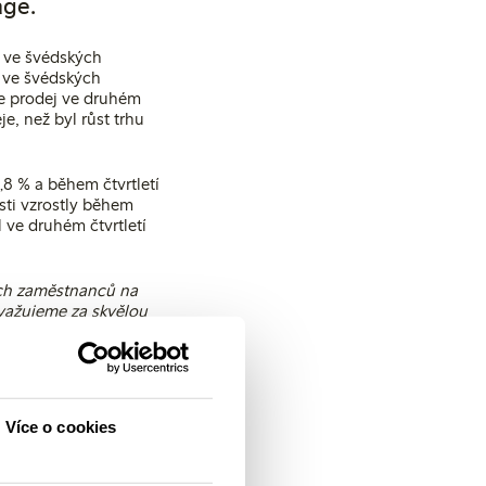
åge.
a ve švédských
a ve švédských
se prodej ve druhém
e, než byl růst trhu
8 % a během čtvrtletí
sti vzrostly během
l ve druhém čtvrtletí
ich zaměstnanců na
ovažujeme za skvělou
sanne Ehnbåge.
ic do značky Femtech,
ch bezodpadových
t obchod s dětským
Více o cookies
mž cílem je zvýšit
olečnosti do nového