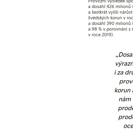
Provozní výsledek spo
a dosáhl 426 milionů 
a šestkrát vyšší nárů
švédských korun v roc
a dosáhl 390 milionů 
a 98 % v porovnání s 
v roce 2019).
„
Dosa
výrazn
i za d
prov
korun 
nám 
prode
prode
oce