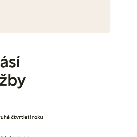
ásí
ržby
uhé čtvrtletí roku