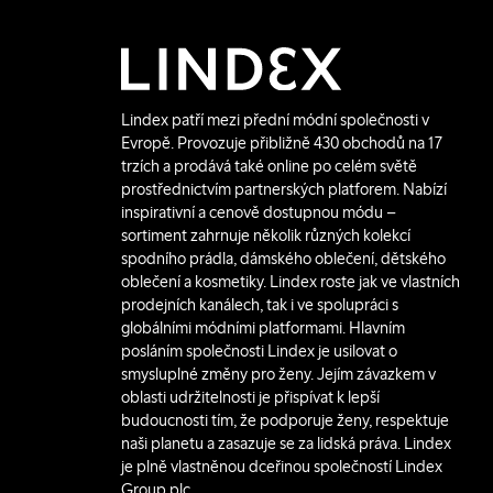
Lindex patří mezi přední módní společnosti v
Evropě. Provozuje přibližně 430 obchodů na 17
trzích a prodává také online po celém světě
prostřednictvím partnerských platforem. Nabízí
inspirativní a cenově dostupnou módu –
sortiment zahrnuje několik různých kolekcí
spodního prádla, dámského oblečení, dětského
oblečení a kosmetiky. Lindex roste jak ve vlastních
prodejních kanálech, tak i ve spolupráci s
globálními módními platformami. Hlavním
posláním společnosti Lindex je usilovat o
smysluplné změny pro ženy. Jejím závazkem v
oblasti udržitelnosti je přispívat k lepší
budoucnosti tím, že podporuje ženy, respektuje
naši planetu a zasazuje se za lidská práva. Lindex
je plně vlastněnou dceřinou společností Lindex
Group plc.