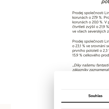
pot
Prodej společnosti Li
korunách o 27,9 %. Pr
korunách o 20,0 %. V 
čtvrtletí zvýšil o 21,
ve všech severských 
Prodej společnosti Li
o 23,1 % ve srovnání 
prvního pololetí o 2,3 
15,9 % celkového prod
„
Díky našemu fantast
zákazníky zaznamenal 
příležitost k dalšímu
Během čtvrtletí spole
tak v transformaci n
obchodních modelů a 
Souhlas
oblečením z druhé ruk
opětovné využívání ma
vlákna, které je založ