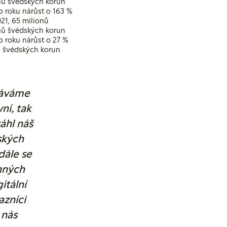
onů švédských korun
o roku nárůst o 163 %
21, 65 milionů
onů švédských korun
 roku nárůst o 27 %
ů švédských korun
náváme
ní, tak
áhl náš
ských
dále se
nných
itální
azníci
 nás