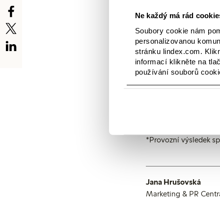
Ne každý má rád cookies
„Naše investice do no
kroků v našem přecho
Soubory cookie nám pomá
vyrobeno z materiálů 
personalizovanou komuni
dosáhnout 100 %. Pro
stránku lindex.com. Klik
a transformace na bez
informací klikněte na tla
součástí naší růstové 
používání souborů cooki
zákazníky pomocí nov
Je to náročná doba, kd
potřeby našich zákazní
přicházejí i příležito
společnosti Lindex bu
*Provozní výsledek sp
Jana Hrušovská
Marketing & PR Centr