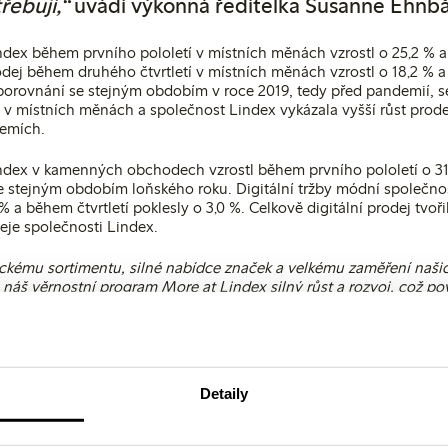
řebují,“
uvádí výkonná ředitelka Susanne Ehnb
ndex během prvního pololetí v místních měnách vzrostl o 25,2 % 
odej během druhého čtvrtletí v místních měnách vzrostl o 18,2 % 
porovnání se stejným obdobím v roce 2019, tedy před pandemií, 
9 % v místních měnách a společnost Lindex vykázala vyšší růst prodej
zemích.
ndex v kamenných obchodech vzrostl během prvního pololetí o 31,
se stejným obdobím loňského roku. Digitální tržby módní společno
% a během čtvrtletí poklesly o 3,0 %. Celkově digitální prodej tvoři
eje společnosti Lindex.
ickému sortimentu, silné nabídce značek a velkému zaměření naš
náš věrnostní program More at Lindex silný růst a rozvoj, což p
 budování dlouhodobých vztahů s našimi zákazníky,“
prohlásila Su
čnost Lindex pokračovala v důležitých krocích jak v oblasti invest
a udržitelnější a bezodpadové podnikání. V rámci zkoumání nový
prodlužování životnosti oblečení otevřela tato módní společnos
Detaily
y. Dalším důležitým krokem v transformaci společnosti Lindex, její
teriálů a snížit používání nových surovin, je investice módní sp
eno na inovativním procesu rozsáhlé recyklace textilu.