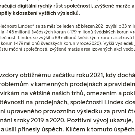
račující digitální rychlý růst společnosti, zvýšené marže 
spěly k dosažení vyšších výsledků.
lečnosti Lindex* se za měsíce leden až březen 2021 zvýšil o 33 mi
ila -146 milionů švédských korun (-179 milionů švédských korun v 
lečnosti Lindex se zvýšil o 88 milionů švédských korun a celková 
 korun (-179 milionů švédských korun v roce 2020). Vyšší výsledek
růstu módní společnosti, zvýšené marže a realizovaných akcí vedou
vzdory obtížnému začátku roku 2021, kdy dochá
problémům v kamenných prodejnách a pravidel
vírkám na většině našich trhů, omezením a pok
těvnosti na prodejnách, společnosti Lindex do
ní upraveného provozního výsledku za první čtv
nání s roky 2019 a 2020. Pozitivní vývoj ukazuje,
 a úsilí přinesly úspěch. Klíčem k tomuto úspěch