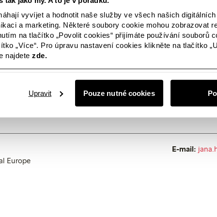
u a zaměřujeme se na potřeby zákazníků, zatímco nadále objevuj
hají vyvíjet a hodnotit naše služby ve všech našich digitálníc
 budou udržitelnější a inovativnější. „Naše partnerství se značko
oho, jak využíváme své silné stránky k vytváření nových obchodníc
kaci a marketing. Některé soubory cookie mohou zobrazovat r
ly uvedla na trh nový sortiment podprsenek, jež předčil očekáván
nutím na tlačítko „Povolit cookies“ přijímáte používání souborů c
iný měsíc ztrojnásobil. Když se dívám dopředu, mám respekt k s
čítko „Více“. Pro úpravu nastavení cookies klikněte na tlačítko „
 jsem přesvědčena o tom, že společnost Lindex díky své flexibilitě
e najdete
zde.
nanců zůstane silná a udrží si skvělou pozici i v budoucnu,” proh
Upravit
Pouze nutné cookies
Po
 upravený provozní výsledek společnosti Lindex jsou vykazovány 
FRS16.
E-mail:
jana.
al Europe