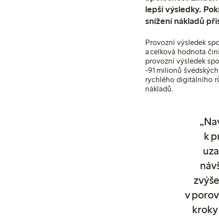
lepší výsledky. Pok
snížení nákladů při
Provozní výsledek spo
a celková hodnota čin
provozní výsledek spo
-91 milionů švédských
rychlého digitálního 
nákladů.
„Na
k 
uza
návš
zvýše
v porov
kroky