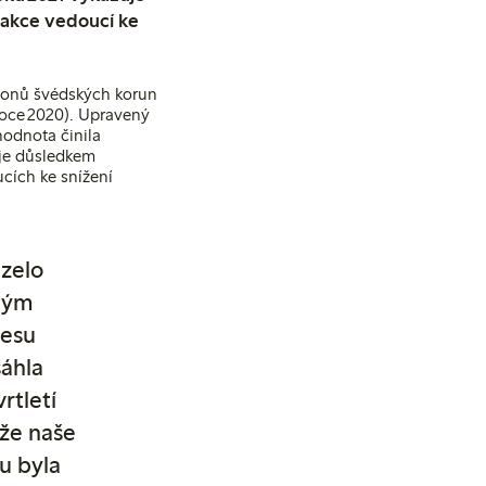
a akce vedoucí ke
lionů švédských korun
roce 2020). Upravený
hodnota činila
 je důsledkem
cích ke snížení
zelo
ným
lesu
sáhla
rtletí
 že naše
u byla