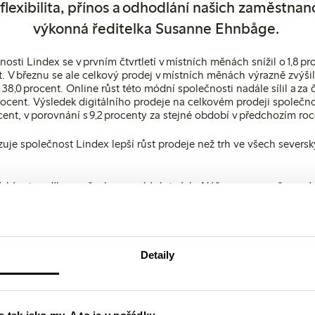
flexibilita, přínos a odhodlání našich zaměstnanc
výkonná ředitelka Susanne Ehnbåge.
osti Lindex se v prvním čtvrtletí v místních měnách snížil o 1,8 p
. V březnu se ale celkový prodej v místních měnách výrazně zvýšil 
8,0 procent. Online růst této módní společnosti nadále sílil a za č
rocent. Výsledek digitálního prodeje na celkovém prodeji společnos
rocent, v porovnání s 9,2 procenty za stejné období v předchozím ro
azuje společnost Lindex lepší růst prodeje než trh ve všech severs
ískávat podíly na všech severských trzích. Náš vysoce oceňovaný 
l pro společnost Lindex nejsilnější oblast obchodu díky vzrůstu 
. Za první čtvrtletí se online prodej téměř ztrojnásobil a v porovná
ž zečtyřnásobil, což je fantastický vývoj. Digitální vývoj se výrazně
trategických investicích, abychom zákazníkům mohli nabídnout ins
sanne Ehnbåge.
Detaily
ch příležitostí je pro činnost módní firmy klíčový. Příkladem je 
la Closely, v němž společnost Lindex figuruje jako hlavní vlastní
 tak jako my. A to je v pořádku.