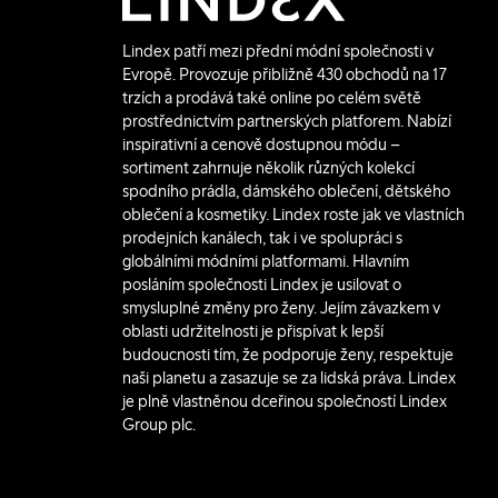
Lindex patří mezi přední módní společnosti v
Evropě. Provozuje přibližně 430 obchodů na 17
trzích a prodává také online po celém světě
prostřednictvím partnerských platforem. Nabízí
inspirativní a cenově dostupnou módu –
sortiment zahrnuje několik různých kolekcí
spodního prádla, dámského oblečení, dětského
oblečení a kosmetiky. Lindex roste jak ve vlastních
prodejních kanálech, tak i ve spolupráci s
globálními módními platformami. Hlavním
posláním společnosti Lindex je usilovat o
smysluplné změny pro ženy. Jejím závazkem v
oblasti udržitelnosti je přispívat k lepší
budoucnosti tím, že podporuje ženy, respektuje
naši planetu a zasazuje se za lidská práva. Lindex
je plně vlastněnou dceřinou společností Lindex
Group plc.