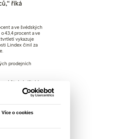
ů,“ říká
rocent a ve švédských
o 43,4 procent a ve
tvrtletí vykazuje
ti Lindex činil za
ce.
kých prodejních
a udržitelný dětský
prodeje za dané
ní se stejným obdobím
 zvýšil. Nadále
pirativnější zážitky
Více o cookies
partnerství s novou
k.