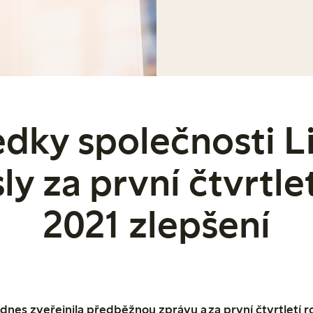
edky společnosti L
ly za první čtvrtle
2021 zlepšení
dnes zveřejnila předběžnou zprávu a za první čtvrtletí r