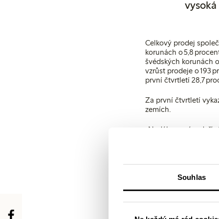
vysoká 
Celkový prodej společn
korunách o 5,8 procent
švédských korunách o 3
vzrůst prodeje o 193 p
první čtvrtletí 28,7 p
Za první čtvrtletí vyk
zemích.
„Nadále se nám daří z
sortiment představova
čtvrtletí o 13 procent
v roce 2019 se více ne
pracujeme na našich s
při nákupu,“ říká Su
Souhlas
Rozvoj nových obchodní
značkou spodního prád
Ne každý má rád cookies