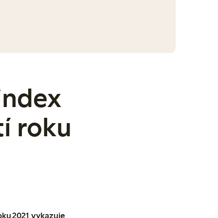
index
tí roku
oku 2021 vykazuje