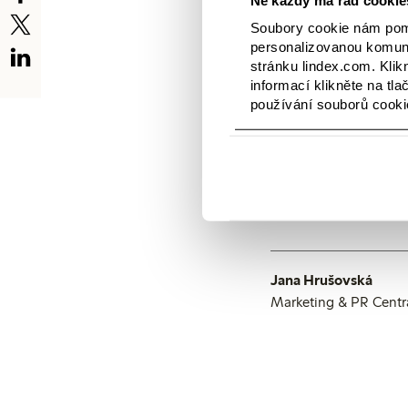
Rozvíjíme naši nabídk
Soubory cookie nám pomá
obchodní modely, které
zajímavým příkladem t
personalizovanou komuni
V březnu značka Close
stránku lindex.com. Klik
celkový prodej za jed
informací klikněte na tla
nejistoty, ale zároveň
používání souborů cooki
nasazení všech zaměst
Ehnbåge.
* Provozní výsledek a
leasingových smluv I
Jana Hrušovská
Marketing & PR Centr