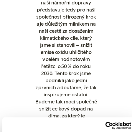
naší námořní dopravy
představuje tedy pro naši
společnost přirozený krok
a je důležitým milníkem na
naší cestě za dosažením
klimatického cíle, který
jsme si stanovili – snížit
emise oxidu uhličitého
v celém hodnotovém
řetězci o 50 % do roku
2030. Tento krok jsme
podnikli jako jedni
z prvních a doufáme, že tak
inspirujeme ostatní.
Budeme tak moci společně
snížit celkový dopad na
klima, za který je
celosvětová námořní
doprava zodpovědná,“ řekl