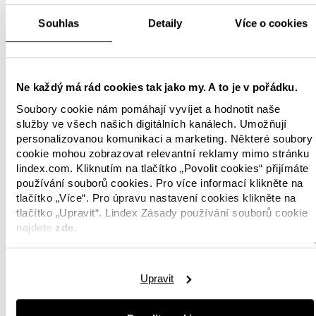
Dominique von Orelli,
Souhlas
Detaily
Více o cookies
globální ředitel pro
nákladní přepravu
společnosti Global Forwar
ding, Freight DHL.
Ne každý má rád cookies tak jako my. A to je v pořádku.
Téměř 90 procent veškerého zboží
Soubory cookie nám pomáhají vyvíjet a hodnotit naše
služby ve všech našich digitálních kanálech. Umožňují
společnosti Lindex se přepravuje lodí a využívání
personalizovanou komunikaci a marketing. Některé soubory
udržitelné alternativy paliva, jako je právě
cookie mohou zobrazovat relevantní reklamy mimo stránku
biopalivo, je důležitou součástí snížení dopadu
lindex.com. Kliknutím na tlačítko „Povolit cookies“ přijímáte
lodní dopravy na životní prostředí a omezení
používání souborů cookies. Pro více informací klikněte na
dopadu na klima. Společnost Lindex si vybrala
tlačítko „Více“. Pro úpravu nastavení cookies klikněte na
službu GoGreen Plus společnosti
tlačítko „Upravit“. Lindex Zásady používání souborů cookie
DHL Global Forwarding, která nabízí biopaliva
najdete
zde.
vyrobená ze zbytkového odpadu
z potravinářského a papírenského
průmyslu. Kromě snižování emisí oxidu
Upravit
uhličitého má používání biopaliv také několik
dalších ekologických výhod, jako je snížení