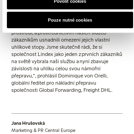
Povolit cookies
množství síry.
„Používání biopaliv je důležité pro to, abychom
Pouze nutné cookies
snížili dopad námořní dopravy na životní
prostředí, a prostřednictvím našich služeb
zákazníkům usnadnili omezení jejich vlastní
uhlíkové stopy. Jsme skutečně rádi, že si
společnost Lindex jako jeden z prvních zákazníků
na světě vybrala naši službu a nyní zbavuje
závislosti na uhlíku celou svou námořní
přepravu,“, prohlásil Dominique von Orelli,
globální ředitel pro nákladní přepravu
společnosti Global Forwarding, Freight DHL.
Jana Hrušovská
Marketing & PR Central Europe