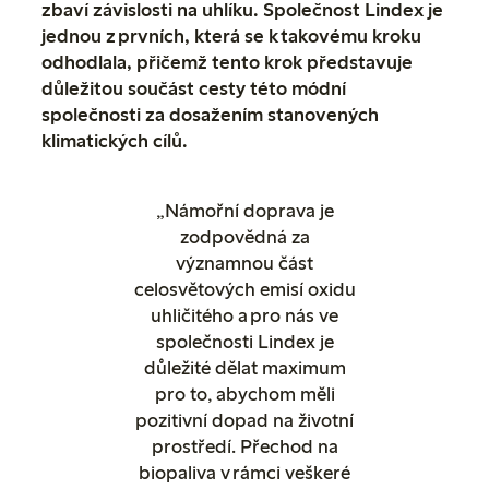
zbaví závislosti na uhlíku. Společnost Lindex je
jednou z prvních, která se k takovému kroku
odhodlala, přičemž tento krok představuje
důležitou součást cesty této módní
společnosti za dosažením stanovených
klimatických cílů.
„Námořní doprava je
zodpovědná za
významnou část
celosvětových emisí oxidu
uhličitého a pro nás ve
společnosti Lindex je
důležité dělat maximum
pro to, abychom měli
pozitivní dopad na životní
prostředí. Přechod na
biopaliva v rámci veškeré