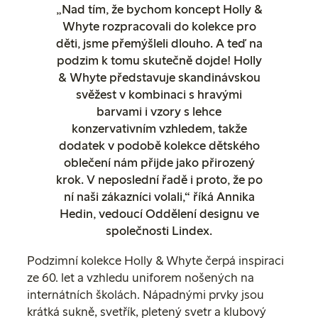
„Nad tím, že bychom koncept Holly &
Whyte rozpracovali do kolekce pro
děti, jsme přemýšleli dlouho. A teď na
podzim k tomu skutečně dojde! Holly
& Whyte představuje skandinávskou
svěžest v kombinaci s hravými
barvami i vzory s lehce
konzervativním vzhledem, takže
dodatek v podobě kolekce dětského
oblečení nám přijde jako přirozený
krok. V neposlední řadě i proto, že po
ní naši zákazníci volali,“ říká Annika
Hedin, vedoucí Oddělení designu ve
společnosti Lindex.
Podzimní kolekce Holly & Whyte čerpá inspiraci
ze 60. let a vzhledu uniforem nošených na
internátních školách. Nápadnými prvky jsou
krátká sukně, svetřík, pletený svetr a klubový