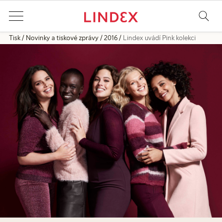
Tisk
Novinky a tiskové zprávy
2016
Lindex uvádí Pink kolekci