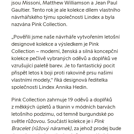
jsou Missoni, Matthew Williamson a Jean Paul
Gaultier. Tento rok je ale kolekce dílem vlastního
návrhářského týmu společnosti Lindex a byla
nazvána Pink Collection.
„Pověřili jsme naše návrháře vytvořením letošní
designové kolekce a výsledkem je Pink
Collection – moderní, ženská a silná koncepční
kolekce pečlivě vybraných oděvů a doplňků ve
vzrušující paletě barev. Je to fantastický pocit
přispět letos k boji proti rakovině prsu našimi
vlastními modely,“ říká designová ředitelka
společnosti Lindex Annika Hedin.
Pink Collection zahrnuje 19 oděvů a doplňků
z měkkých úpletů a tkanin v módních barvách
letošního podzimu, od temně burgundské po
světle růžovou. Součástí kolekce je i
Pink
Bracelet (růžový náramek)
, za jehož prodej bude