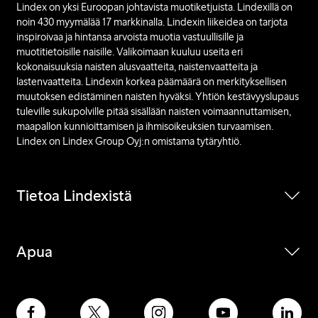
Lindex on yksi Euroopan johtavista muotiketjuista. Lindexillä on
noin 430 myymälää 17 markkinalla. Lindexin liikeidea on tarjota
inspiroivaa ja hintansa arvoista muotia vastuullisille ja
muotitietoisille naisille. Valikoimaan kuuluu useita eri
kokonaisuuksia naisten alusvaatteita, naistenvaatteita ja
lastenvaatteita. Lindexin korkea päämäärä on merkityksellisen
muutoksen edistäminen naisten hyväksi. Yhtiön kestävyyslupaus
tuleville sukupolville pitää sisällään naisten voimaannuttamisen,
maapallon kunnioittamisen ja ihmisoikeuksien turvaamisen.
Lindex on Lindex Group Oyj:n omistama tytäryhtiö.
Tietoa Lindexistä
Apua