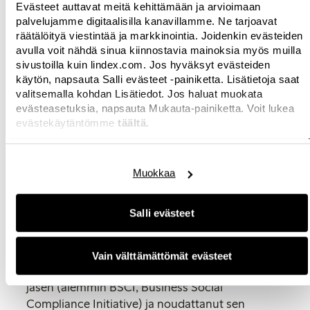
Evästeet auttavat meitä kehittämään ja arvioimaan
sukupuolten välisen tasa-arvon edistäminen on
palvelujamme digitaalisilla kanavillamme. Ne tarjoavat
olennaisen tärkeää. Aiemmin tänä vuonna
räätälöityä viestintää ja markkinointia. Joidenkin evästeiden
Lindex julkaisi kestävyyslupauksen, jonka
avulla voit nähdä sinua kiinnostavia mainoksia myös muilla
tarkoituksensa on muutoksen aikaansaaminen
sivustoilla kuin lindex.com. Jos hyväksyt evästeiden
tulevia sukupolvia varten. Naisten
käytön, napsauta Salli evästeet -painiketta. Lisätietoja saat
voimaannuttaminen on lupauksen keskiössä ja
valitsemalla kohdan Lisätiedot. Jos haluat muokata
sen tavoitteet ovat samat kuin YK:n kestävän
evästeasetuksia, napsauta Mukauta-painiketta. Voit lukea
evästekäytäntömme
täältä.
kehityksen tavoite 5:
sukupuolten välinen tasa-
arvo
.
Lue Lindexin kestävyyslupaus
kokonaisuudessaan täältä
.
Muokkaa
Tietoja käytännesäännöistä
: Käytännesäännöt
määrittävät perusvaatimukset työehdoille, joihin
Salli evästeet
kuuluvat palkat, työolot, ammatillinen
järjestäytymisvapaus, jne. Lindexillä on ollut
käytännesäännöt vuodesta 1997 lähtien, ja
Vain välttämättömät evästeet
vuodesta 2004 lähtien se on ollut amfori BSCI -
jäsen (aiemmin BSCI, Business Social
Compliance Initiative) ja noudattanut sen