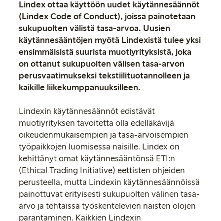
Lindex ottaa käyttöön uudet käytännesäännöt
(Lindex Code of Conduct), joissa painotetaan
sukupuolten välistä tasa-arvoa. Uusien
käytännesääntöjen myötä Lindexistä tulee yksi
ensimmäisistä suurista muotiyrityksistä, joka
on ottanut sukupuolten välisen tasa-arvon
perusvaatimukseksi tekstiilituotannolleen ja
kaikille liikekumppanuuksilleen.
Lindexin käytännesäännöt edistävät
muotiyrityksen tavoitetta olla edelläkävijä
oikeudenmukaisempien ja tasa-arvoisempien
työpaikkojen luomisessa naisille. Lindex on
kehittänyt omat käytännesääntönsä ETI:n
(Ethical Trading Initiative) eettisten ohjeiden
perusteella, mutta Lindexin käytännesäännöissä
painottuvat erityisesti sukupuolten välinen tasa-
arvo ja tehtaissa työskentelevien naisten olojen
parantaminen. Kaikkien Lindexin