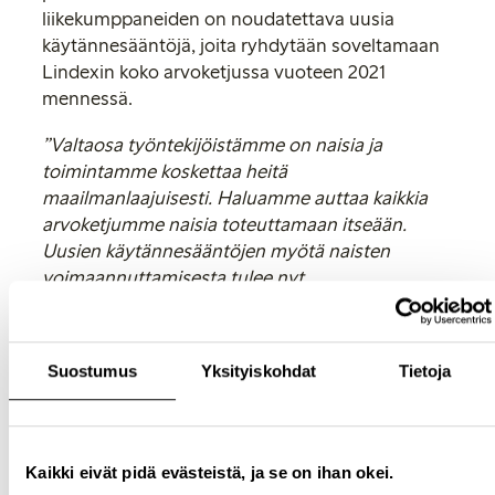
liikekumppaneiden on noudatettava uusia
käytännesääntöjä, joita ryhdytään soveltamaan
Lindexin koko arvoketjussa vuoteen 2021
mennessä.
”Valtaosa työntekijöistämme on naisia ja
toimintamme koskettaa heitä
maailmanlaajuisesti. Haluamme auttaa kaikkia
arvoketjumme naisia toteuttamaan itseään.
Uusien käytännesääntöjen myötä naisten
voimaannuttamisesta tulee nyt
kumppanuuksiemme perusvaatimus. Yhdessä
tavarantoimittajien ja liikekumppaneiden kanssa
pyrimme voimaannuttamaan naisia kaikkialla
”,
Suostumus
Yksityiskohdat
Tietoja
sanoo Lindexin Corporate Sustainability
Manager Anna-Karin Dahlberg.
Lindex tukee YK:n kestävän kehityksen
Kaikki eivät pidä evästeistä, ja se on ihan okei.
tavoitteita, joiden saavuttamisen kannalta