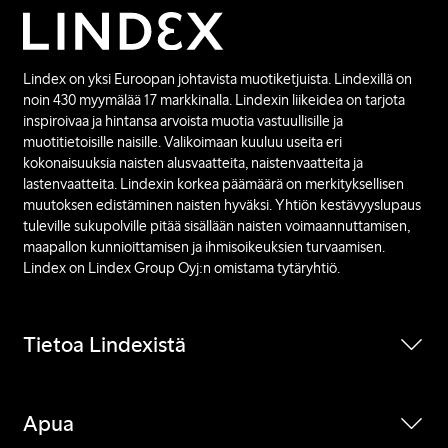
Lindex on yksi Euroopan johtavista muotiketjuista. Lindexillä on
noin 430 myymälää 17 markkinalla. Lindexin liikeidea on tarjota
inspiroivaa ja hintansa arvoista muotia vastuullisille ja
muotitietoisille naisille. Valikoimaan kuuluu useita eri
kokonaisuuksia naisten alusvaatteita, naistenvaatteita ja
lastenvaatteita. Lindexin korkea päämäärä on merkityksellisen
muutoksen edistäminen naisten hyväksi. Yhtiön kestävyyslupaus
tuleville sukupolville pitää sisällään naisten voimaannuttamisen,
maapallon kunnioittamisen ja ihmisoikeuksien turvaamisen.
Lindex on Lindex Group Oyj:n omistama tytäryhtiö.
Tietoa Lindexistä
Apua