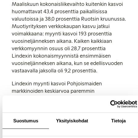
Maaliskuun kokonaisliikevaihto kuitenkin kasvoi
huomattavat 43,4 prosenttia paikallisissa
valuutoissa ja 38,0 prosenttia Ruotsin kruunussa.
Muotiyrityksen verkkokaupan kasvu jatkui
voimakkaana: myynti kasvoi 193 prosenttia
vuosineljänneksen aikana. Kaiken kaikkiaan
verkkomyynnin osuus oli 28,7 prosenttia
Lindexin kokonaismyynnistä ensimmäisen
vuosineljänneksen aikana, kun se edellisvuoden
vastaavalla jaksolla oli 9,2 prosenttia.
Lindexin myynti kasvoi Pohjoismaiden
markkinoiden keskiarvoa paremmin
ensimmäisen vuosineljänneksen aikana.
"
Markkinaosuutemme kasvu jatkui kaikilla
Pohjoismaiden markkina-alueilla. Suosittu
Suostumus
Yksityiskohdat
Tietoja
kestävän kehityksen mukainen lasten
valikoimamme oli Lindexin vahvin liiketoiminta-