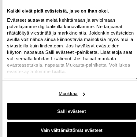
alue, ja sen myynti kasvoi 13 prosenttia
vuosineljänneksen aikana. Verkkomyyntimme
Kaikki eivät pidä evästeistä, ja se on ihan okei.
lähes kolminkertaistui ensimmäisellä
Evästeet auttavat meitä kehittämään ja arvioimaan
vuosineljänneksellä ja yli nelinkertaistui
palvelujamme digitaalisilla kanavillamme. Ne tarjoavat
verrattuna vastaavaan ajanjaksoon vuonna 2019,
räätälöityä viestintää ja markkinointia. Joidenkin evästeiden
mikä on fantastista kehitystä. Digitaalinen
avulla voit nähdä sinua kiinnostavia mainoksia myös muilla
sivustoilla kuin lindex.com. Jos hyväksyt evästeiden
kehitys on ottanut huiman loikan ja jatkamme
käytön, napsauta Salli evästeet -painiketta. Lisätietoja saat
strategisia investointeja voidaksemme tarjota
valitsemalla kohdan Lisätiedot. Jos haluat muokata
asiakkaillemme entistä inspiroivamman
evästeasetuksia, napsauta Mukauta-painiketta. Voit lukea
ostokokemuksen
", sanoo Susanne Ehnbåge.
evästekäytäntömme
täältä.
Uusien liiketoimintamahdollisuuksien
kehittäminen on tärkeä osa muotiyrityksen
Muokkaa
toimintaa. Tästä esimerkkinä on yhteistyö uuden
Closely-alusvaatemerkin kanssa, jossa Lindex on
pääomistaja.
Salli evästeet
"Kehitämme tarjontaamme entisestään
Vain välttämättömät evästeet
asiakkaiden tarpeiden pohjalta samalla, kun