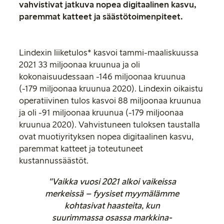
vahvistivat jatkuva nopea digitaalinen kasvu,
paremmat katteet ja säästötoimenpiteet.
Lindexin liiketulos* kasvoi tammi-maaliskuussa
2021 33 miljoonaa kruunua ja oli
kokonaisuudessaan -146 miljoonaa kruunua
(-179 miljoonaa kruunua 2020). Lindexin oikaistu
operatiivinen tulos kasvoi 88 miljoonaa kruunua
ja oli -91 miljoonaa kruunua (-179 miljoonaa
kruunua 2020). Vahvistuneen tuloksen taustalla
ovat muotiyrityksen nopea digitaalinen kasvu,
paremmat katteet ja toteutuneet
kustannussäästöt.
"Vaikka vuosi 2021 alkoi vaikeissa
merkeissä – fyysiset myymälämme
kohtasivat haasteita, kun
suurimmassa osassa markkina-