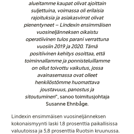
alueitamme kaupat olivat ajoittain
suljettuina, voimassa oli erilaisia
rajoituksia ja asiakasvirrat olivat
pienentyneet – Lindexin ensimmäisen
vuosineljänneksen oikaistu
operatiivinen tulos parani verrattuna
vuosiin 2019 ja 2020. Tämä
positiivinen kehitys osoittaa, että
toiminnallamme ja ponnisteluillamme
on ollut toivottu vaikutus, jossa
avainasemassa ovat olleet
henkilöstömme huomattava
joustavuus, panostus ja
sitoutuminen
", sanoo toimitusjohtaja
Susanne Ehnbåge.
Lindexin ensimmäisen vuosineljänneksen
kokonaismyynti laski 1,8 prosenttia paikallisissa
valuutoissa ja 5,8 prosenttia Ruotsin kruunussa.