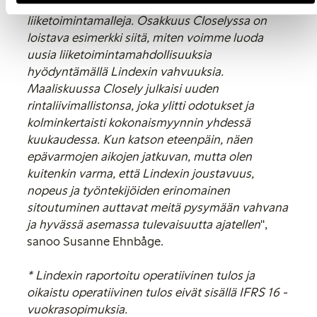
tutkimme yhä kestävämpiä ja innovatiivisempia
liiketoimintamalleja. Osakkuus Closelyssa on
loistava esimerkki siitä, miten voimme luoda
uusia liiketoimintamahdollisuuksia
hyödyntämällä Lindexin vahvuuksia.
Maaliskuussa Closely julkaisi uuden
rintaliivimallistonsa, joka ylitti odotukset ja
kolminkertaisti kokonaismyynnin yhdessä
kuukaudessa. Kun katson eteenpäin, näen
epävarmojen aikojen jatkuvan, mutta olen
kuitenkin varma, että Lindexin joustavuus,
nopeus ja työntekijöiden erinomainen
sitoutuminen auttavat meitä pysymään vahvana
ja hyvässä asemassa tulevaisuutta ajatellen
",
sanoo Susanne Ehnbåge.
* Lindexin raportoitu operatiivinen tulos ja
oikaistu operatiivinen tulos eivät sisällä IFRS 16 -
vuokrasopimuksia.