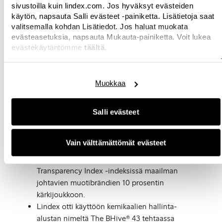
toimitusketjussaan.
sivustoilla kuin lindex.com. Jos hyväksyt evästeiden
Lindex ylitti kaikki tavoitettavien ihmisten
käytön, napsauta Salli evästeet -painiketta. Lisätietoja saat
valitsemalla kohdan Lisätiedot. Jos haluat muokata
määrää koskevat tavoitteensa WaterAidin
evästeasetuksia, napsauta Mukauta-painiketta. Voit lukea
kanssa toteutetussa yhteistyöhankkeessa,
evästekäytäntömme
täältä.
joka keskittyy parantamaan puhtaan
juomaveden saatavuutta, viemäröintiä ja
koulutusmahdollisuuksia.
Muokkaa
Lindex oli merkittävässä roolissa uuden
hiilineutraalin brändin Closelyn
lanseerauksessa.
Salli evästeet
Lindex kokeili ensimmäistä kertaa
käytettyjen lastenvaatteiden myyntiä osana
Vain välttämättömät evästeet
Switching Gear -hanketta.
Lindex sijoittui vuoden 2020 Fashion
Transparency Index -indeksissä maailman
johtavien muotibrändien 10 prosentin
kärkijoukkoon.
Lindex otti käyttöön kemikaalien hallinta-
alustan nimeltä The BHive® 43 tehtaassa