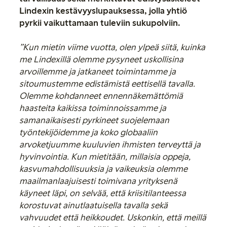
Lindexin kestävyyslupauksessa, jolla yhtiö
pyrkii vaikuttamaan tuleviin sukupolviin.
”Kun mietin viime vuotta, olen ylpeä siitä, kuinka
me Lindexillä olemme pysyneet uskollisina
arvoillemme ja jatkaneet toimintamme ja
sitoumustemme edistämistä eettisellä tavalla.
Olemme kohdanneet ennennäkemättömiä
haasteita kaikissa toiminnoissamme ja
samanaikaisesti pyrkineet suojelemaan
työntekijöidemme ja koko globaaliin
arvoketjuumme kuuluvien ihmisten terveyttä ja
hyvinvointia. Kun mietitään, millaisia oppeja,
kasvumahdollisuuksia ja vaikeuksia olemme
maailmanlaajuisesti toimivana yrityksenä
käyneet läpi, on selvää, että kriisitilanteessa
korostuvat ainutlaatuisella tavalla sekä
vahvuudet että heikkoudet. Uskonkin, että meillä