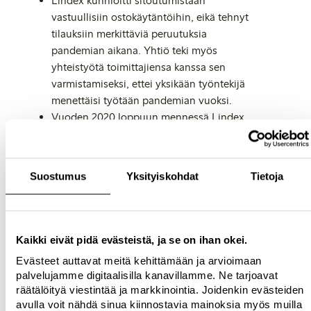
Lindex kunnioitti sitoutumistaan
vastuullisiin ostokäytäntöihin, eikä tehnyt
tilauksiin merkittäviä peruutuksia
pandemian aikana. Yhtiö teki myös
yhteistyötä toimittajiensa kanssa sen
varmistamiseksi, ettei yksikään työntekijä
menettäisi työtään pandemian vuoksi.
Vuoden 2020 loppuun mennessä Lindex
onnistui hyödyntämään 100 prosenttia
pandemian ensimmäisten päivien
ylijäämäkankaista ja valmistamaan 700 000
Suostumus
Yksityiskohdat
Tietoja
vaatetta tekstiileistä, jotka olisivat muuten
päätyneet jätteeksi.
Yhtiö tavoitti 119 000 ihmistä – joista 70
000 on naisia – Bangladeshissa,
Kaikki eivät pidä evästeistä, ja se on ihan okei.
Myanmarissa ja Intiassa WE Women by
Evästeet auttavat meitä kehittämään ja arvioimaan
Lindex -hankkeellaan, jolla yhtiö pyrkii
palvelujamme digitaalisilla kanavillamme. Ne tarjoavat
lisäämään sukupuolten välistä tasa-arvoa ja
räätälöityä viestintää ja markkinointia. Joidenkin evästeiden
osallistavia työympäristöjä
avulla voit nähdä sinua kiinnostavia mainoksia myös muilla