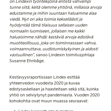
on Lindexin työntekijöinä entistä vahvempi
tunne siitä, keitä olemme yhtiönä, millaisia arvoja
edustamme ja mihin suuntaan haluamme alaa
viedä. Nyt on aika toimia kekseliäästi ja
hyödyntää tämä tilaisuus sellaisen uuden
normaalin luomiseen, jollaisen me kaikki
haluaisimme nähdä: kestäviä arvoja edistävä
muotiteollisuus, joka on toiminnassaan vahva,
voimaannuttava, uudistumiskykyinen ja aidosti
vastuullinen”
, sanoo Lindexin toimitusjohtaja
Susanne Ehnbåge.
Kestävyysraportissaan Lindex esittää
yhteenvedon vuodesta 2020 ja kuvaa
edistysaskeliaan ja haasteitaan sekä sitä, kuinka
yhtiö on selviytynyt pandemiasta. Vuoden 2020
kohokohtia ovat muun muassa seuraavat: