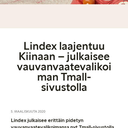
Lindex laajentuu
Kiinaan – julkaisee
vauvanvaatevalikoi
man Tmall-
sivustolla
5. MAALISKUUTA 2020
Lindex julkaisee erittäin pidetyn
vauvanvaatevalikoimansa nyt Tmall-sivustolla.