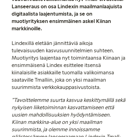
Lanseeraus on osa Lindexin maailmanlaajuista
digitaalista laajentumista, ja se on
muotiyrityksen ensimmäinen askel Kiinan
markkinoille.
Lindexillä eletään jännittäviä aikoja
tulevaisuuden kasvusuunnitelmien suhteen.
Muotiyritys laajentaa nyt toimintaansa Kiinaan ja
ensimmäisenä Lindex esittelee itsensä
kiinalaisille asiakkaille tuomalla valikoimansa
saataville Tmalliin, joka on yksi maailman
suurimmista verkkokauppasivustoista.
”Tavoittelemme suurta kasvua
keskittymällä sekä
nykyisen liiketoiminnan kasvattamiseen että
uusien mahdollisuuksien hyödyntämiseen.
Kiinan markkina-alue on yksi maailman
suurimmista, ja olemme innoissamme
päästessämme lanseeraamaan Lindexin Tmall-