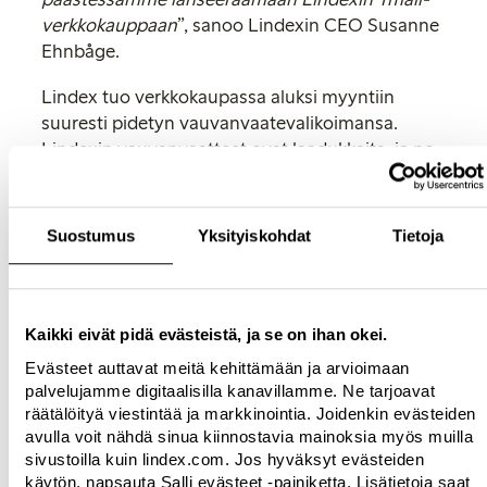
verkkokauppaan
”, sanoo Lindexin CEO Susanne
Ehnbåge.
Lindex tuo verkkokaupassa aluksi myyntiin
suuresti pidetyn vauvanvaatevalikoimansa.
Lindexin vauvanvaatteet ovat laadukkaita, ja ne
on suunniteltu jokapäiväiseen elämään. Vaatteet
on tehty käytettäviksi, kulutettaviksi ja lapselta
toiselle siirrettäviksi, ja niiden erityiset
Suostumus
Yksityiskohdat
Tietoja
ominaisuudet pidentävät niiden käyttöikää.
Valikoiman vaatteet on valmistettu
luomupuuvillasta tai kierrätetyistä
materiaaleista, ja luomupuuvillatuotteet ovat
Kaikki eivät pidä evästeistä, ja se on ihan okei.
aina GOTS-sertifioituja. Vauvanvaatevalikoima
Evästeet auttavat meitä kehittämään ja arvioimaan
on jaettu kahteen mallistoon, jotka täydentävät
palvelujamme digitaalisilla kanavillamme. Ne tarjoavat
toisiaan hyvin:
Soft Nature
-mallistossa
räätälöityä viestintää ja markkinointia. Joidenkin evästeiden
korostuvat neutraalit värit ja luontoaiheiset
avulla voit nähdä sinua kiinnostavia mainoksia myös muilla
sivustoilla kuin lindex.com. Jos hyväksyt evästeiden
painatukset ja
Colour Pops
-mallistossa taas
käytön, napsauta Salli evästeet -painiketta. Lisätietoja saat