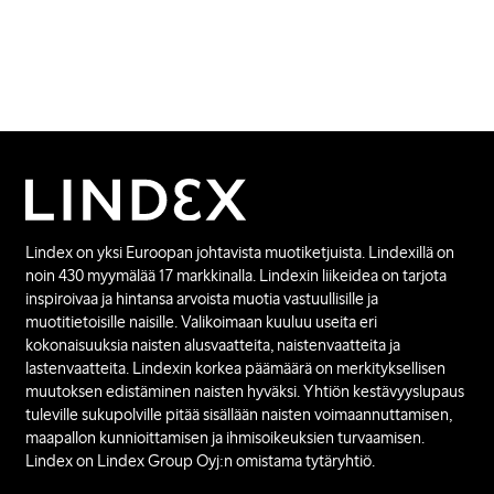
Lindex on yksi Euroopan johtavista muotiketjuista. Lindexillä on
noin 430 myymälää 17 markkinalla. Lindexin liikeidea on tarjota
inspiroivaa ja hintansa arvoista muotia vastuullisille ja
muotitietoisille naisille. Valikoimaan kuuluu useita eri
kokonaisuuksia naisten alusvaatteita, naistenvaatteita ja
lastenvaatteita. Lindexin korkea päämäärä on merkityksellisen
muutoksen edistäminen naisten hyväksi. Yhtiön kestävyyslupaus
tuleville sukupolville pitää sisällään naisten voimaannuttamisen,
maapallon kunnioittamisen ja ihmisoikeuksien turvaamisen.
Lindex on Lindex Group Oyj:n omistama tytäryhtiö.