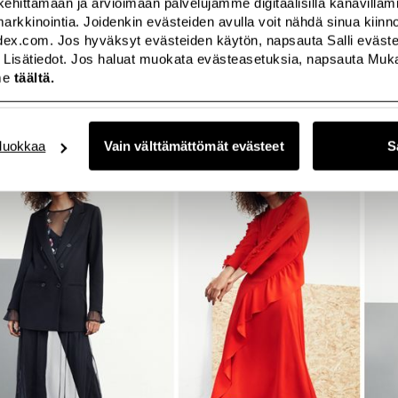
kehittämään ja arvioimaan palvelujamme digitaalisilla kanavilla
a markkinointia. Joidenkin evästeiden avulla voit nähdä sinua kii
index.com. Jos hyväksyt evästeiden käytön, napsauta Salli evästeet
 Lisätiedot. Jos haluat muokata evästeasetuksia, napsauta Mukau
me
täältä.
uokkaa
Vain välttämättömät evästeet
S