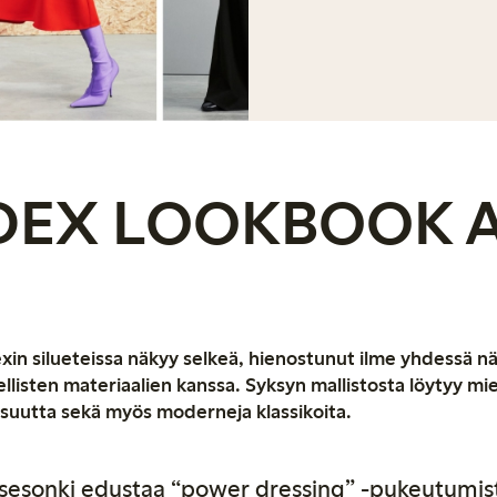
DEX LOOKBOOK 
xin silueteissa näkyy selkeä, hienostunut ilme yhdessä n
ellisten materiaalien kanssa. Syksyn mallistosta löytyy mie
isuutta sekä myös moderneja klassikoita.
sesonki edustaa “power dressing” -pukeutumist