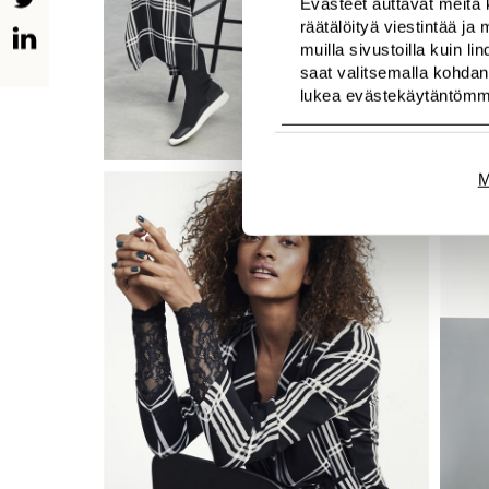
Evästeet auttavat meitä 
räätälöityä viestintää j
muilla sivustoilla kuin l
saat valitsemalla kohdan
lukea evästekäytäntöm
M