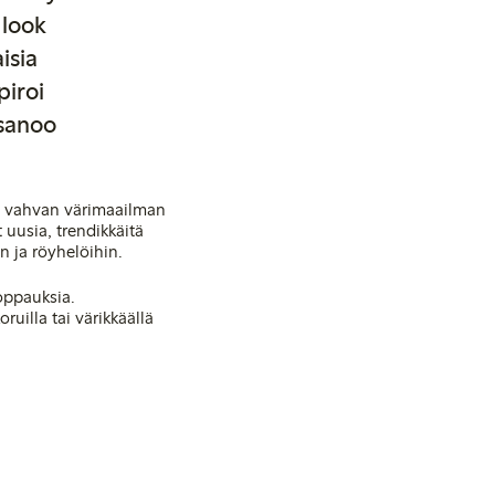
 look
isia
piroi
 sanoo
t vahvan värimaailman
 uusia, trendikkäitä
in ja röyhelöihin.
toppauksia.
uilla tai värikkäällä