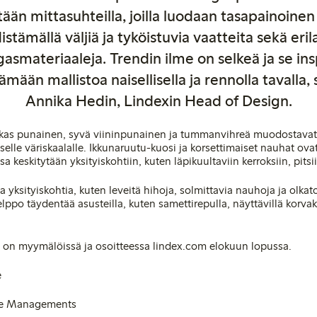
itään mittasuhteilla, joilla luodaan tasapainoinen
istämällä väljiä ja tyköistuvia vaatteita sekä erila
asmateriaaleja. Trendin ilme on selkeä ja se ins
ämään mallistoa naisellisella ja rennolla tavalla,
Annika Hedin, Lindexin Head of Design.
kas punainen, syvä viininpunainen ja tummanvihreä muodostava
selle väriskaalalle. Ikkunaruutu-kuosi ja korsettimaiset nauhat ovat
a keskitytään yksityiskohtiin, kuten läpikuultaviin kerroksiin, pitsi
 yksityiskohtia, kuten leveitä hihoja, solmittavia nauhoja ja olka
po täydentää asusteilla, kuten samettirepulla, näyttävillä korvakor
a on myymälöissä ja osoitteessa lindex.com elokuun lopussa.
e
 Le Managements