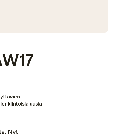
AW17
äyttävien
lenkiintoisia uusia
a. Nyt