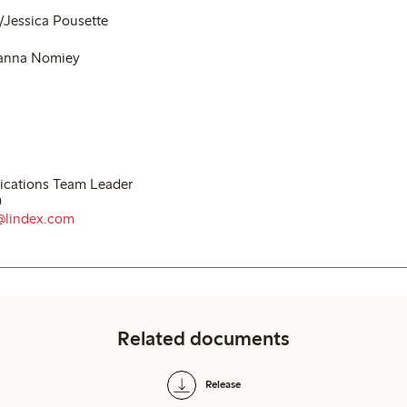
o/Jessica Pousette
hanna Nomiey
cations Team Leader
0
@lindex.com
Related documents
Release