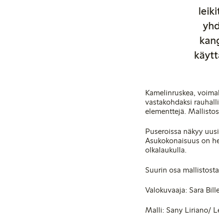
leik
yhd
kang
käytt
Kamelinruskea, voima
vastakohdaksi rauhalli
elementtejä. Mallistoss
Puseroissa näkyy uusia
Asukokonaisuus on help
olkalaukulla.
Suurin osa mallistost
Valokuvaaja: Sara Bill
Malli: Sany Liriano/