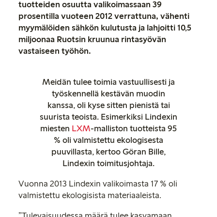
tuotteiden osuutta valikoimassaan 39
prosentilla vuoteen 2012 verrattuna, vähenti
myymälöiden sähkön kulutusta ja lahjoitti 10,5
miljoonaa Ruotsin kruunua rintasyövän
vastaiseen työhön.
Meidän tulee toimia vastuullisesti ja
työskennellä kestävän muodin
kanssa, oli kyse sitten pienistä tai
suurista teoista. Esimerkiksi Lindexin
miesten
LXM
-malliston tuotteista 95
% oli valmistettu ekologisesta
puuvillasta, kertoo Göran Bille,
Lindexin toimitusjohtaja.
Vuonna 2013 Lindexin valikoimasta 17 % oli
valmistettu ekologisista materiaaleista.
”Tulevaisuudessa määrä tulee kasvamaan