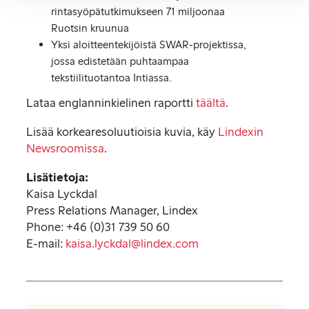
rintasyöpätutkimukseen 71 miljoonaa
Ruotsin kruunua
Yksi aloitteentekijöistä SWAR-projektissa,
jossa edistetään puhtaampaa
tekstiilituotantoa Intiassa.
Lataa englanninkielinen raportti
täältä
.
Lisää korkearesoluutioisia kuvia, käy
Lindexin
Newsroomissa
.
Lisätietoja:
Kaisa Lyckdal
Press Relations Manager, Lindex
Phone: +46 (0)31 739 50 60
E-mail:
kaisa.lyckdal@lindex.com