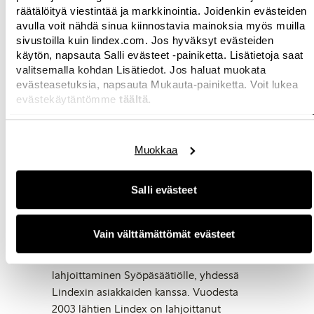
Myymälöiden sähkönkulutuksen
räätälöityä viestintää ja markkinointia. Joidenkin evästeiden
vähentäminen 3,6 % viime vuoteen
avulla voit nähdä sinua kiinnostavia mainoksia myös muilla
verrattuna ja 11 %, vuoteen 2010 verrattuna
sivustoilla kuin lindex.com. Jos hyväksyt evästeiden
käytön, napsauta Salli evästeet -painiketta. Lisätietoja saat
Lentorahdin vähentäminen 1,5 %.
valitsemalla kohdan Lisätiedot. Jos haluat muokata
LXM-miestenmallisto lanseeraus, jonka
evästeasetuksia, napsauta Mukauta-painiketta. Voit lukea
tuotteista 95 % on valmistettu ekologisesta
evästekäytäntömme
täältä.
puuvillasta
Tavarantoimittajalistojen julkaiseminen
läpinäkyvyyden lisäämiseksi
Muokkaa
Stockmann Groupin kautta allekirjoitettu
Accord on Fire and Building Safety in
Salli evästeet
Bangladesh -sopimus turvallisempien
työolojen puolesta Bangladeshissa
Lindex Tomorrow -suunnittelupalkinnon
Vain välttämättömät evästeet
perustaminen uusille suunnittelijoille.
10,5 miljoonan Ruotsin kruunun
lahjoittaminen Syöpäsäätiölle, yhdessä
Lindexin asiakkaiden kanssa. Vuodesta
2003 lähtien Lindex on lahjoittanut