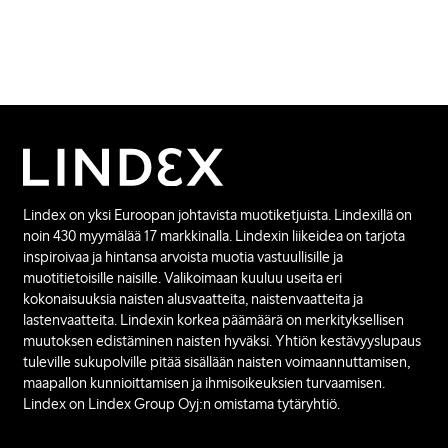
Lindex on yksi Euroopan johtavista muotiketjuista. Lindexillä on
noin 430 myymälää 17 markkinalla. Lindexin liikeidea on tarjota
inspiroivaa ja hintansa arvoista muotia vastuullisille ja
muotitietoisille naisille. Valikoimaan kuuluu useita eri
kokonaisuuksia naisten alusvaatteita, naistenvaatteita ja
lastenvaatteita. Lindexin korkea päämäärä on merkityksellisen
muutoksen edistäminen naisten hyväksi. Yhtiön kestävyyslupaus
tuleville sukupolville pitää sisällään naisten voimaannuttamisen,
maapallon kunnioittamisen ja ihmisoikeuksien turvaamisen.
Lindex on Lindex Group Oyj:n omistama tytäryhtiö.