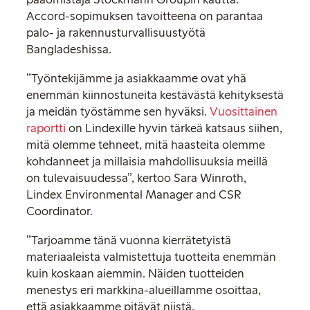
Accord-sopimuksen tavoitteena on parantaa
palo- ja rakennusturvallisuustyötä
Bangladeshissa.
”Työntekijämme ja asiakkaamme ovat yhä
enemmän kiinnostuneita kestävästä kehityksestä
ja meidän työstämme sen hyväksi.
Vuosittainen
raportti
on Lindexille hyvin tärkeä katsaus siihen,
mitä olemme tehneet, mitä haasteita olemme
kohdanneet ja millaisia mahdollisuuksia meillä
on tulevaisuudessa”, kertoo Sara Winroth,
Lindex Environmental Manager and CSR
Coordinator.
”Tarjoamme tänä vuonna kierrätetyistä
materiaaleista valmistettuja tuotteita enemmän
kuin koskaan aiemmin. Näiden tuotteiden
menestys eri markkina-alueillamme osoittaa,
että asiakkaamme pitävät niistä.