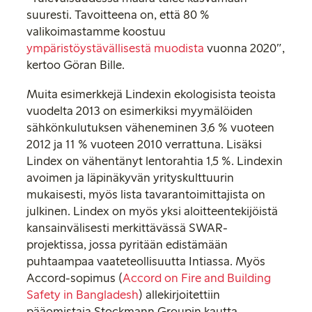
suuresti. Tavoitteena on, että 80 %
valikoimastamme koostuu
ympäristöystävällisestä muodista
vuonna 2020″,
kertoo Göran Bille.
Muita esimerkkejä Lindexin ekologisista teoista
vuodelta 2013 on esimerkiksi myymälöiden
sähkönkulutuksen väheneminen 3,6 % vuoteen
2012 ja 11 % vuoteen 2010 verrattuna. Lisäksi
Lindex on vähentänyt lentorahtia 1,5 %. Lindexin
avoimen ja läpinäkyvän yrityskulttuurin
mukaisesti, myös lista tavarantoimittajista on
julkinen. Lindex on myös yksi aloitteentekijöistä
kansainvälisesti merkittävässä SWAR-
projektissa, jossa pyritään edistämään
puhtaampaa vaateteollisuutta Intiassa. Myös
Accord-sopimus (
Accord on Fire and Building
Safety in Bangladesh
) allekirjoitettiin
pääomistaja Stockmann Groupin kautta.