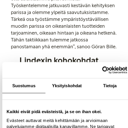
Työskentelemme jatkuvasti kestävän kehityksen
parissa ja olemme ylpeitä saavutuksistamme.
Tärkeä osa työstämme ympäristöystävällisen
muodin parissa on oikeanlaisten tuotteiden
tarjoaminen, oikeaan hintaan ja oikeana hetkenä.
Tähän taktiikkaan tulemme jatkossa
panostamaan yhä enemmän”, sanoo Göran Bille.
Lindexin kohokohdat
vuonna 2013
Vuoden Muotiketju -palkinto Habit Fashion
Suostumus
Yksityiskohdat
Tietoja
Awards -muotigaalassa
Ekologisten tuotteiden osuus valikoimasta
kasvoi 39 % edellisvuoteen verrattuna
Valikoimasta 17 % oli valmistettu
Kaikki eivät pidä evästeistä, ja se on ihan okei.
ekologisista materiaaleista vuonna 2013.
Evästeet auttavat meitä kehittämään ja arvioimaan
Tavoitteena on 80 % vuonna 2020
palvelujamme digitaalisilla kanavillamme. Ne tarjoavat