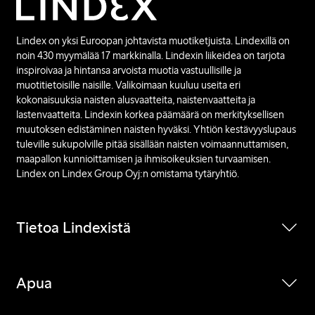
Lindex on yksi Euroopan johtavista muotiketjuista. Lindexillä on
noin 430 myymälää 17 markkinalla. Lindexin liikeidea on tarjota
inspiroivaa ja hintansa arvoista muotia vastuullisille ja
muotitietoisille naisille. Valikoimaan kuuluu useita eri
kokonaisuuksia naisten alusvaatteita, naistenvaatteita ja
lastenvaatteita. Lindexin korkea päämäärä on merkityksellisen
muutoksen edistäminen naisten hyväksi. Yhtiön kestävyyslupaus
tuleville sukupolville pitää sisällään naisten voimaannuttamisen,
maapallon kunnioittamisen ja ihmisoikeuksien turvaamisen.
Lindex on Lindex Group Oyj:n omistama tytäryhtiö.
Tietoa Lindexistä
Apua