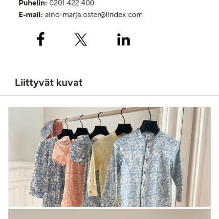
Puhelin:
0201 422 400
E-mail:
aino-marja.oster@lindex.com
Liittyvät kuvat