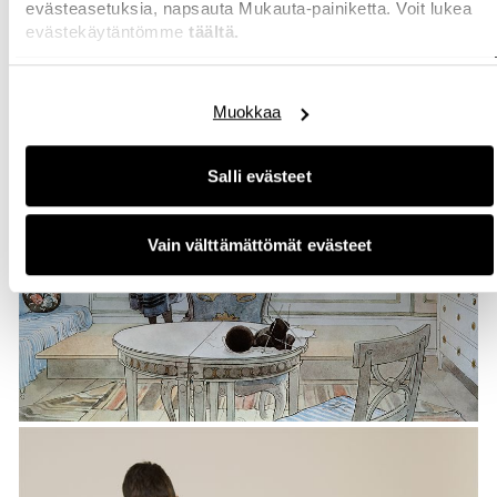
evästeasetuksia, napsauta Mukauta-painiketta. Voit lukea
evästekäytäntömme
täältä.
Muokkaa
Salli evästeet
Vain välttämättömät evästeet