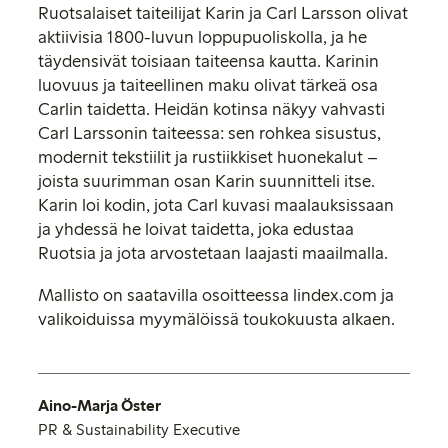
Ruotsalaiset taiteilijat Karin ja Carl Larsson olivat
aktiivisia 1800-luvun loppupuoliskolla, ja he
täydensivät toisiaan taiteensa kautta. Karinin
luovuus ja taiteellinen maku olivat tärkeä osa
Carlin taidetta. Heidän kotinsa näkyy vahvasti
Carl Larssonin taiteessa: sen rohkea sisustus,
modernit tekstiilit ja rustiikkiset huonekalut –
joista suurimman osan Karin suunnitteli itse.
Karin loi kodin, jota Carl kuvasi maalauksissaan
ja yhdessä he loivat taidetta, joka edustaa
Ruotsia ja jota arvostetaan laajasti maailmalla.
Mallisto on saatavilla osoitteessa lindex.com ja
valikoiduissa myymälöissä toukokuusta alkaen.
Aino-Marja Öster
PR & Sustainability Executive