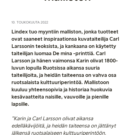
10. TOUKOKUUTA 2022
Lindex tuo myyntiin malliston, jonka tuotteet
ovat saaneet inspiraationsa kuvataiteilija Carl
Larssonin teoksista, ja kankaana on käytetty
taiteilijan luomaa De mina -printtiä. Carl
Larsson ja hänen vaimonsa Karin olivat 1800-
luvun lopulla Ruotsissa aikansa suuria
taiteilijoita, ja heidän taiteensa on vahva osa
ruotsalaista kulttuuriperintöä. Mallistoon
kuuluu yhteensopivia ja historiaa huokuvia
kesävaatteita naisille, vauvoille ja pienille
lapsille.
”Karin ja Carl Larsson olivat aikansa
edelläkävijöitä, ja heidän taiteensa on jättänyt
jälkensä ruotsalaiseen kulttuuriperintöön.