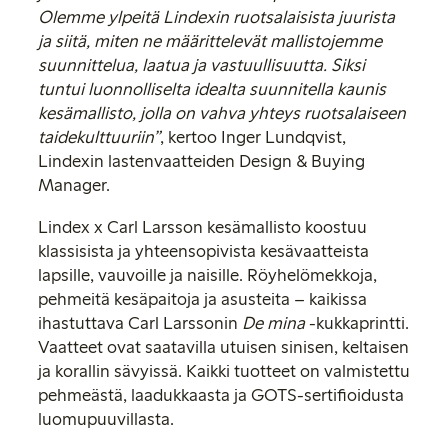
Olemme ylpeitä Lindexin ruotsalaisista juurista
ja siitä, miten ne määrittelevät mallistojemme
suunnittelua, laatua ja vastuullisuutta. Siksi
tuntui luonnolliselta idealta suunnitella kaunis
kesämallisto, jolla on vahva yhteys ruotsalaiseen
taidekulttuuriin”
, kertoo Inger Lundqvist,
Lindexin lastenvaatteiden
Design & Buying
Manager
.
Lindex x Carl Larsson kesämallisto koostuu
klassisista ja yhteensopivista kesävaatteista
lapsille, vauvoille ja naisille. Röyhelömekkoja,
pehmeitä kesäpaitoja ja asusteita – kaikissa
ihastuttava Carl Larssonin
De mina
-kukkaprintti.
Vaatteet ovat saatavilla utuisen sinisen, keltaisen
ja korallin sävyissä. Kaikki tuotteet on valmistettu
pehmeästä, laadukkaasta ja GOTS-sertifioidusta
luomupuuvillasta.