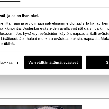
 WaterAidin yhteistyöstä
täältä
.
stä, ja se on ihan okei.
kehittämään ja arvioimaan palvelujamme digitaalisilla kanavilla
a markkinointia. Joidenkin evästeiden avulla voit nähdä sinua kii
Executive
index.com. Jos hyväksyt evästeiden käytön, napsauta Salli evästeet
0
ter@lindex.com
 Lisätiedot. Jos haluat muokata evästeasetuksia, napsauta Mukau
me
täältä.
uokkaa
Vain välttämättömät evästeet
S