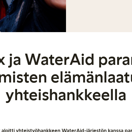
x ja WaterAid para
hmisten elämänlaat
yhteishankkeella
x aloitti yhteistyöhankkeen WaterAid-järjestön kanssa p