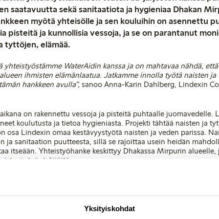
 saatavuutta sekä sanitaatiota ja hygieniaa Dhakan Mir
nkkeen myötä yhteisölle ja sen kouluihin on asennettu p
a pisteitä ja kunnollisia vessoja, ja se on parantanut mon
ja tyttöjen, elämää.
ä yhteistyöstämme WaterAidin kanssa ja on mahtavaa nähdä, ett
ueen ihmisten elämänlaatua. Jatkamme innolla työtä naisten ja 
tämän hankkeen avulla”,
sanoo Anna-Karin Dahlberg, Lindexin Cor
kana on rakennettu vessoja ja pisteitä puhtaalle juomavedelle. L
aneet koulutusta ja tietoa hygieniasta.
Projekti tähtää naisten ja ty
on osa Lindexin omaa kestävyystyötä naisten ja veden parissa.
Nai
ja sanitaation puutteesta, sillä se rajoittaa usein heidän mahdol
taa itseään.
Yhteistyöhanke keskittyy Dhakassa Mirpurin alueelle, 
mistavia työntekijöitä.
äksi
Lindex halusi kansainvälisenä naistenpäivänä korostaa Water
nuttamiseksi ympäri maailman. Lindex lahjoitti
136 486
euroa na
 näin sen työtä puhtaan veden saannin, sanitaation ja hygienian p
ä maissa.
Yksityiskohdat