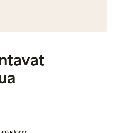
ntavat
ua
arantaakseen