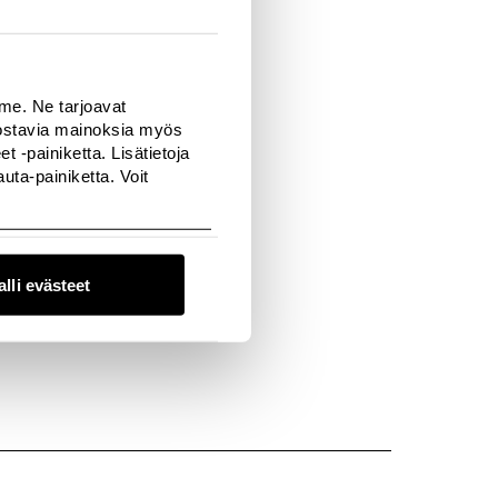
mme. Ne tarjoavat
nnostavia mainoksia myös
 -painiketta. Lisätietoja
ta-painiketta. Voit
alli evästeet