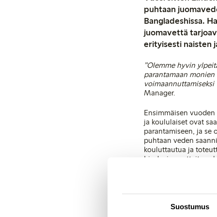
puhtaan juomaveden
Bangladeshissa. Ha
juomavettä tarjoavi
erityisesti naisten 
”Olemme hyvin ylpeit
parantamaan monien al
voimaannuttamiseksi 
Manager.
Ensimmäisen vuoden ai
ja koululaiset ovat sa
parantamiseen, ja se 
puhtaan veden saannin 
kouluttautua ja toteut
Lindexin vaatteita val
Yhteistyöhankkeen lis
työtä naisten voimaan
WaterAidille ja tukee
maailman köyhimmiss
Suostumus