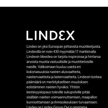
Lindex on yksi Euroopan johtavista muotiketjuista.
Lindexillä on noin 430 myymälää 17 markkinalla.
Lindexin liikeidea on tarjota inspiroivaa ja hintansa
arvoista muotia vastuullisille ja muotitietoisille
naisille. Valikoimaan kuuluu useita eri
kokonaisuuksia naisten alusvaatteita,
naistenvaatteita ja lastenvaatteita. Lindexin korkea
päämäärä on merkityksellisen muutoksen
edistäminen naisten hyväksi. Yhtiön
kestävyyslupaus tuleville sukupolville pitää
sisällään naisten voimaannuttamisen, maapallon
kunnioittamisen ja ihmisoikeuksien turvaamisen.
Lindex on Lindex Group Oyj:n omistama