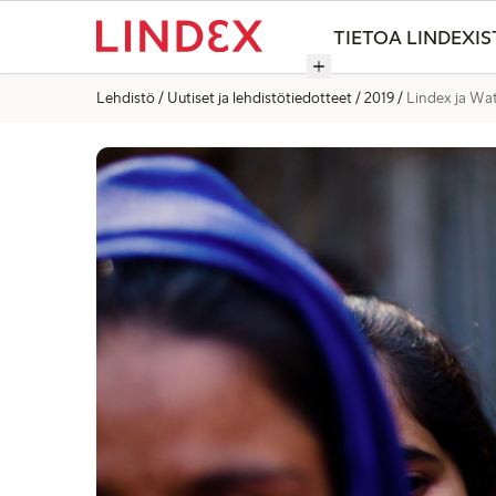
TIETOA LINDEXIS
Lehdistö
Uutiset ja lehdistötiedotteet
2019
Lindex ja Wat