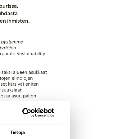
purissa,
uhdasta
ien ihmisten,
ä pystymme
tyttöjen
porate Sustainability
isäksi alueen asukkaat
ttöjen elinolojen
set kärsivät eniten
lisuuksiaan
jossa asuu paljon
Aidin tekemää tärkeää
istenpäivän myynnistä
arantamiseksi
Tietoja