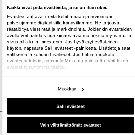
Tämä kumppanuus vahvistaa Boozt.comin
Kaikki eivät pidä evästeistä, ja se on ihan okei.
lastenvaatetarjontaa”, sanoo Peter G. Jørgensen,
Evästeet auttavat meitä kehittämään ja arvioimaan
Booztin Chief Commercial Officer.
palvelujamme digitaalisilla kanavillamme. Ne tarjoavat
räätälöityä viestintää ja markkinointia. Joidenkin evästeiden
Boozt on kasvava pohjoismainen
avulla voit nähdä sinua kiinnostavia mainoksia myös muilla
sivustoilla kuin lindex.com. Jos hyväksyt evästeiden
muotiverkkokauppa, joka myy noin 600
käytön, napsauta Salli evästeet -painiketta. Lisätietoja saat
pohjoismaisen ja kansainvälisen tuotemerkin
valitsemalla kohdan Lisätiedot. Jos haluat muokata
tuotteita.
evästeasetuksia, napsauta Mukauta-painiketta. Voit lukea
evästekäytäntömme
täältä.
Muokkaa
Liittyvät kuvat
Salli evästeet
Vain välttämättömät evästeet