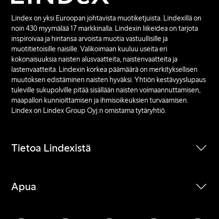
Lindex on yksi Euroopan johtavista muotiketjuista. Lindexillä on
noin 430 myymälää 17 markkinalla. Lindexin liikeidea on tarjota
inspiroivaa ja hintansa arvoista muotia vastuullisille ja
muotitietoisille naisille. Valikoimaan kuuluu useita eri
kokonaisuuksia naisten alusvaatteita, naistenvaatteita ja
lastenvaatteita. Lindexin korkea päämäärä on merkityksellisen
muutoksen edistäminen naisten hyväksi. Yhtiön kestävyyslupaus
tuleville sukupolville pitää sisällään naisten voimaannuttamisen,
maapallon kunnioittamisen ja ihmisoikeuksien turvaamisen.
Lindex on Lindex Group Oyj:n omistama tytäryhtiö.
Tietoa Lindexistä
Apua