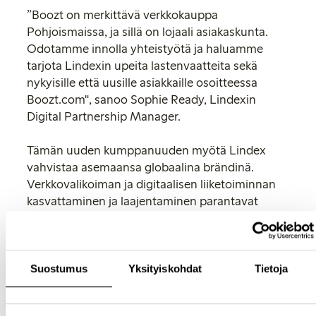
”Boozt on merkittävä verkkokauppa
Pohjoismaissa, ja sillä on lojaali asiakaskunta.
Odotamme innolla yhteistyötä ja haluamme
tarjota Lindexin upeita lastenvaatteita sekä
nykyisille että uusille asiakkaille osoitteessa
Boozt.com", sanoo Sophie Ready, Lindexin
Digital Partnership Manager.
Tämän uuden kumppanuuden myötä Lindex
vahvistaa asemaansa globaalina brändinä.
Verkkovalikoiman ja digitaalisen liiketoiminnan
kasvattaminen ja laajentaminen parantavat
asiakaskokemusta ja ovat siksi tärkeitä
muotiyrityksen tulevaisuuden kannalta.
”Olemme hyvin iloisia siitä, että voimme tarjota
Suostumus
Yksityiskohdat
Tietoja
Lindexin lastenvaatteita kaikille asiakkaillemme.
Lindex on merkittävä ruotsalainen brändi, joka
on loistava lisä tarjoamiimme tuotemerkkeihin.