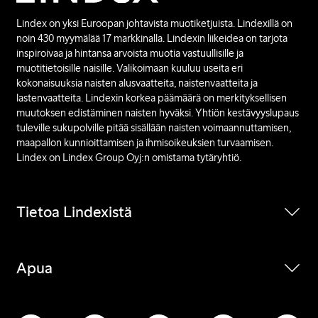
Lindex on yksi Euroopan johtavista muotiketjuista. Lindexillä on
noin 430 myymälää 17 markkinalla. Lindexin liikeidea on tarjota
inspiroivaa ja hintansa arvoista muotia vastuullisille ja
muotitietoisille naisille. Valikoimaan kuuluu useita eri
kokonaisuuksia naisten alusvaatteita, naistenvaatteita ja
lastenvaatteita. Lindexin korkea päämäärä on merkityksellisen
muutoksen edistäminen naisten hyväksi. Yhtiön kestävyyslupaus
tuleville sukupolville pitää sisällään naisten voimaannuttamisen,
maapallon kunnioittamisen ja ihmisoikeuksien turvaamisen.
Lindex on Lindex Group Oyj:n omistama tytäryhtiö.
Tietoa Lindexistä
Apua