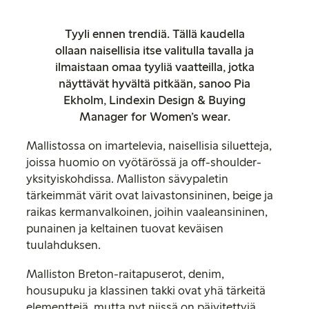
Tyyli ennen trendiä. Tällä kaudella
ollaan naisellisia itse valitulla tavalla ja
ilmaistaan omaa tyyliä vaatteilla, jotka
näyttävät hyvältä pitkään
,
sanoo Pia
Ekholm, Lindexin Design & Buying
Manager for Women’s wear.
Mallistossa on imartelevia, naisellisia siluetteja,
joissa huomio on vyötärössä ja off-shoulder-
yksityiskohdissa. Malliston sävypaletin
tärkeimmät värit ovat laivastonsininen, beige ja
raikas kermanvalkoinen, joihin vaaleansininen,
punainen ja keltainen tuovat keväisen
tuulahduksen.
Malliston Breton-raitapuserot, denim,
housupuku ja klassinen takki ovat yhä tärkeitä
elementtejä, mutta nyt niissä on päivitettyjä