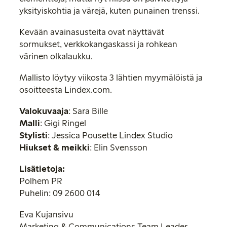
yksityiskohtia ja värejä, kuten punainen trenssi.
Kevään avainasusteita ovat näyttävät
sormukset, verkkokangaskassi ja rohkean
värinen olkalaukku.
Mallisto löytyy viikosta 3 lähtien myymälöistä ja
osoitteesta Lindex.com.
Valokuvaaja
: Sara Bille
Malli
: Gigi Ringel
Stylisti
: Jessica Pousette Lindex Studio
Hiukset & meikki
: Elin Svensson
Lisätietoja:
Polhem PR
Puhelin: 09 2600 014
Eva Kujansivu
Marketing & Communications Team Leader