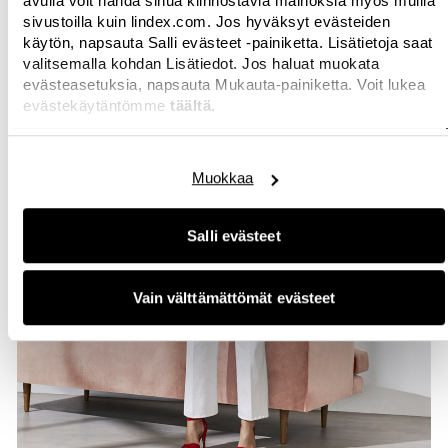
avulla voit nähdä sinua kiinnostavia mainoksia myös muilla
sivustoilla kuin lindex.com. Jos hyväksyt evästeiden
käytön, napsauta Salli evästeet -painiketta. Lisätietoja saat
valitsemalla kohdan Lisätiedot. Jos haluat muokata
evästeasetuksia, napsauta Mukauta-painiketta. Voit lukea
evästekäytäntömme
täältä.
Muokkaa
Salli evästeet
Vain välttämättömät evästeet