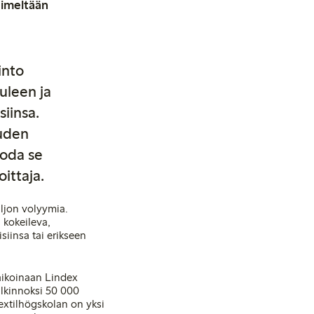
nimeltään
into
uleen ja
siinsa.
uuden
uoda se
oittaja.
aljon volyymia.
 kokeileva,
isiinsa tai erikseen
 aikoinaan Lindex
alkinnoksi 50 000
extilhögskolan on yksi