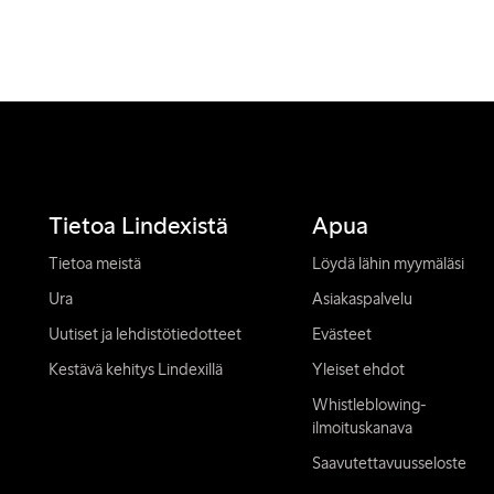
Tietoa Lindexistä
Apua
Tietoa meistä
Löydä lähin myymäläsi
Ura
Asiakaspalvelu
Uutiset ja lehdistötiedotteet
Evästeet
Kestävä kehitys Lindexillä
Yleiset ehdot
Whistleblowing-
ilmoituskanava
Saavutettavuusseloste