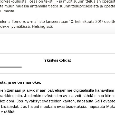
orkeakouluista, jossa on tekstiili- ja muotisuunnittelualan opetust
ta muun muassa antamalla tietoa suunnitteluprosessista ja opetta
kulmasta.
elema Tomorrow-mallisto lanseerataan 10. helmikuuta 2017 osoitt
ndex-myymälässä, Helsingissä.
Yksityiskohdat
cations Team Leader
0
ed]
stä, ja se on ihan okei.
kehittämään ja arvioimaan palvelujamme digitaalisilla kanavilla
a markkinointia. Joidenkin evästeiden avulla voit nähdä sinua kii
index.com. Jos hyväksyt evästeiden käytön, napsauta Salli evästeet
 Lisätiedot. Jos haluat muokata evästeasetuksia, napsauta Mukau
me
täältä.