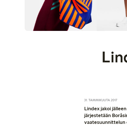
Lin
31. TAMMIKUUTA 2017
Lindex jakoi jällee
järjestetään Borås
vaatesuunnittelun o