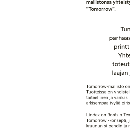
mallistonsa yhteis
”Tomorrow”.
Tun
parhaas
printt
Yhte
toteut
laajan 
Tomorrow-mallisto on v
Tuotteissa on yhdistel
taiteellinen ja värikäs
arkisempaa tyyliä piri
Lindex on Boråsin Tex
Tomorrow -konsepti, jo
kruunun stipendin ja 