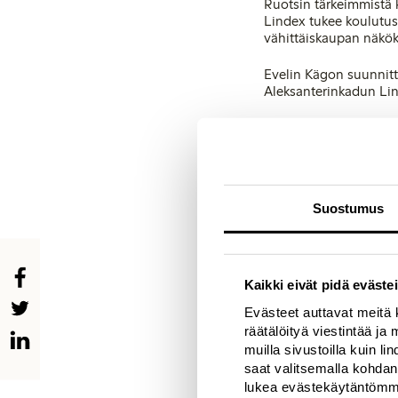
Ruotsin tärkeimmistä k
Lindex tukee koulutus
vähittäiskaupan näkö
Evelin Kägon suunnitt
Aleksanterinkadun Li
Lisätietoja:
Polhem PR
Puhelin: 09 2600 014
Aino-Marja Öster
Suostumus
Marketing & Communi
Puhelin: 0201 422 40
E-mail:
[email protect
Kaikki eivät pidä evästei
Evästeet auttavat meitä 
räätälöityä viestintää j
muilla sivustoilla kuin l
saat valitsemalla kohdan
lukea evästekäytäntöm