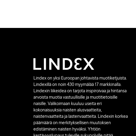
Lindex on yksi Euroopan johtavista muotiketjuista.
Lindexillä on noin 430 myymälää 17 markkinalla.
Lindexin liikeidea on tarjota inspiroivaa ja hintansa
arvoista muotia vastuullisille ja muotitietoisille
naisille. Valikoimaan kuuluu useita eri
kokonaisuuksia naisten alusvaatteita,
naistenvaatteita ja lastenvaatteita. Lindexin korkea
päämäärä on merkityksellisen muutoksen
edistäminen naisten hyväksi. Yhtiön
kestävyyslupaus tuleville sukupolville pitää