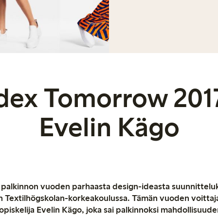
dex Tomorrow 201
Evelin Kägo
n palkinnon vuoden parhaasta design-ideasta suunnitteluki
in Textilhögskolan-korkeakoulussa. Tämän vuoden voittaj
piskelija Evelin Kägo, joka sai palkinnoksi mahdollisuud