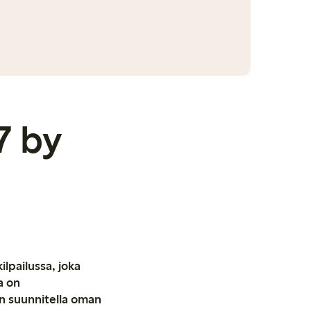
7 by
lpailussa, joka
a on
en suunnitella oman