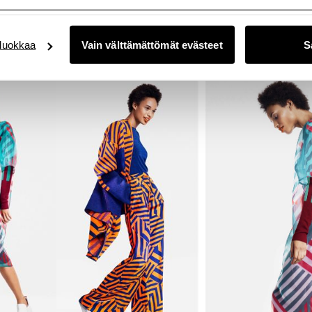
uokkaa
Vain välttämättömät evästeet
S