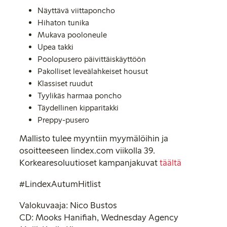
Näyttävä viittaponcho
Hihaton tunika
Mukava pooloneule
Upea takki
Poolopusero päivittäiskäyttöön
Pakolliset leveälahkeiset housut
Klassiset ruudut
Tyylikäs harmaa poncho
Täydellinen kipparitakki
Preppy-pusero
Mallisto tulee myyntiin myymälöihin ja
osoitteeseen lindex.com viikolla 39.
Korkearesoluutioset kampanjakuvat
täältä
#LindexAutumHitlist
Valokuvaaja: Nico Bustos
CD: Mooks Hanifiah, Wednesday Agency