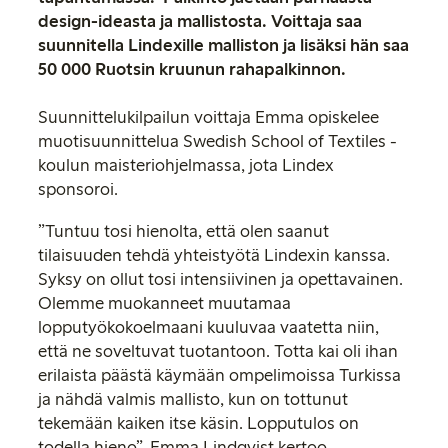
design-ideasta ja mallistosta. Voittaja saa
suunnitella Lindexille malliston ja lisäksi hän saa
50 000 Ruotsin kruunun rahapalkinnon.
Suunnittelukilpailun voittaja Emma opiskelee
muotisuunnittelua Swedish School of Textiles -
koulun maisteriohjelmassa, jota Lindex
sponsoroi.
”Tuntuu tosi hienolta, että olen saanut
tilaisuuden tehdä yhteistyötä Lindexin kanssa.
Syksy on ollut tosi intensiivinen ja opettavainen.
Olemme muokanneet muutamaa
lopputyökokoelmaani kuuluvaa vaatetta niin,
että ne soveltuvat tuotantoon. Totta kai oli ihan
erilaista päästä käymään ompelimoissa Turkissa
ja nähdä valmis mallisto, kun on tottunut
tekemään kaiken itse käsin. Lopputulos on
todella hieno”, Emma Lindqvist kertoo.