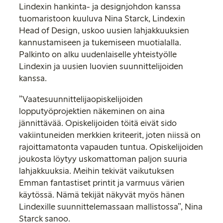
Lindexin hankinta- ja designjohdon kanssa
tuomaristoon kuuluva Nina Starck, Lindexin
Head of Design, uskoo uusien lahjakkuuksien
kannustamiseen ja tukemiseen muotialalla.
Palkinto on alku uudenlaiselle yhteistyölle
Lindexin ja uusien luovien suunnittelijoiden
kanssa.
”Vaatesuunnittelijaopiskelijoiden
lopputyöprojektien näkeminen on aina
jännittävää. Opiskelijoiden töitä eivät sido
vakiintuneiden merkkien kriteerit, joten niissä on
rajoittamatonta vapauden tuntua. Opiskelijoiden
joukosta löytyy uskomattoman paljon suuria
lahjakkuuksia. Meihin tekivät vaikutuksen
Emman fantastiset printit ja varmuus värien
käytössä. Nämä tekijät näkyvät myös hänen
Lindexille suunnittelemassaan mallistossa”, Nina
Starck sanoo.