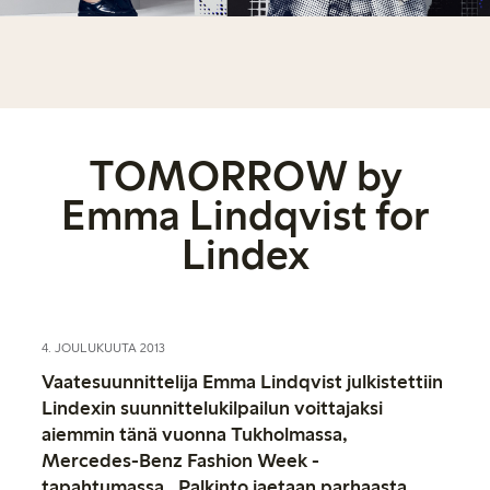
TOMORROW by
Emma Lindqvist for
Lindex
4. JOULUKUUTA 2013
Vaatesuunnittelija Emma Lindqvist julkistettiin
Lindexin suunnittelukilpailun voittajaksi
aiemmin tänä vuonna Tukholmassa,
Mercedes-Benz Fashion Week -
tapahtumassa. Palkinto jaetaan parhaasta