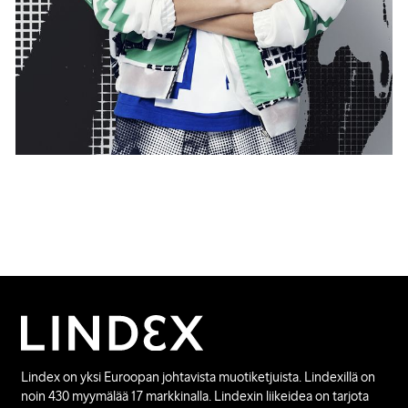
Lindex on yksi Euroopan johtavista muotiketjuista. Lindexillä on
noin 430 myymälää 17 markkinalla. Lindexin liikeidea on tarjota