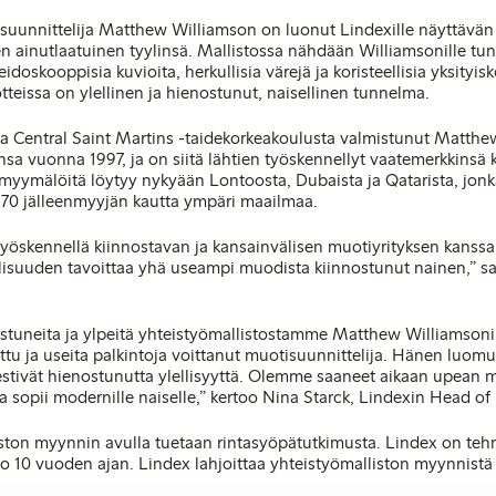
unnittelija Matthew Williamson on luonut Lindexille näyttävän 
nen ainutlaatuinen tyylinsä. Mallistossa nähdään Williamsonille t
idoskooppisia kuvioita, herkullisia värejä ja koristeellisia yksityis
tteissa on ylellinen ja hienostunut, naisellinen tunnelma.
 Central Saint Martins -taidekorkeakoulusta valmistunut Matthew
sa vuonna 1997, ja on siitä lähtien työskennellyt vaatemerkkinsä
 myymälöitä löytyy nykyään Lontoosta, Dubaista ja Qatarista, jonk
70 jälleenmyyjän kautta ympäri maailmaa.
öskennellä kiinnostavan ja kansainvälisen muotiyrityksen kanssa.
lisuuden tavoittaa yhä useampi muodista kiinnostunut nainen,” 
stuneita ja ylpeitä yhteistyömallistostamme Matthew Williamsoni
ettu ja useita palkintoja voittanut muotisuunnittelija. Hänen luom
iestivät hienostunutta ylellisyyttä. Olemme saaneet aikaan upean m
ja sopii modernille naiselle,” kertoo Nina Starck, Lindexin Head of
ston myynnin avulla tuetaan rintasyöpätutkimusta. Lindex on tehn
o 10 vuoden ajan. Lindex lahjoittaa yhteistyömalliston myynnist