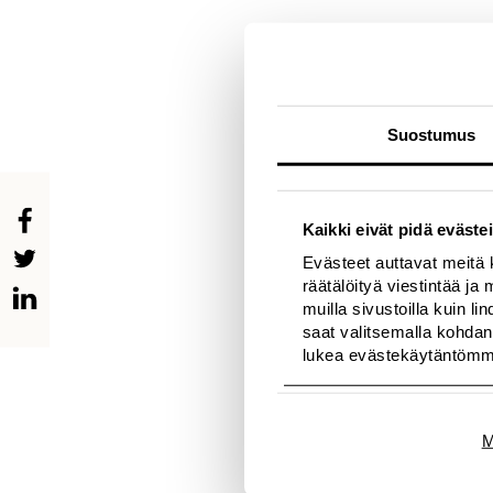
“Muotisuunnittelijana 
kaikissa tuotteissani. 
malliston avulla voim
Lindexin ja Matthew Wi
Suostumus
koostuu näyttävistä n
suunnittelema mallist
lindex.com.
Tutustu Matthew Willi
Kaikki eivät pidä evästei
Evästeet auttavat meitä 
Katso inspiraatiofilmi 
räätälöityä viestintää j
muilla sivustoilla kuin l
Lisätietoja:
saat valitsemalla kohdan
lukea evästekäytäntöm
Polhem PR
Puhelin: 358 (0)9 260
Jenni Mikkonen
M
Marketing Coordinato
Puhelin: 0201 422 49
E-mail:
[email protect