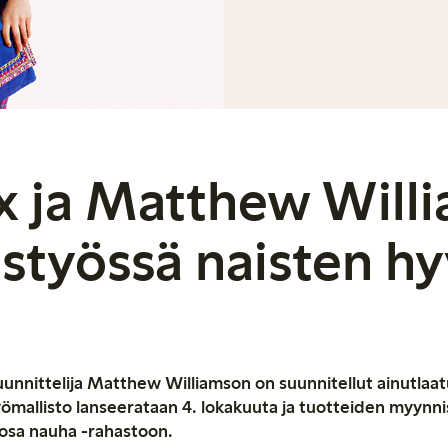
x ja Matthew Will
istyössä naisten hy
uunnittelija Matthew Williamson on suunnitellut ainutlaat
yömallisto lanseerataan 4. lokakuuta ja tuotteiden myynnis
osa nauha -rahastoon.