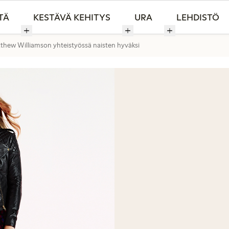
TÄ
KESTÄVÄ KEHITYS
URA
LEHDISTÖ
thew Williamson yhteistyössä naisten hyväksi