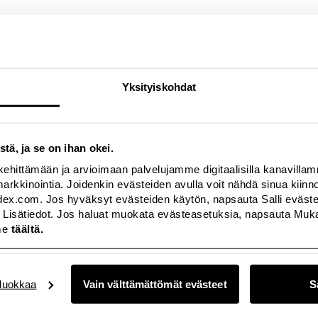
minulle on erityisen tärkeää, että naiset tuntevat itsensä kauniiksi
Rakastan naisia ja olen aina inspiroitunut heistä. Siksi olen erittäin
me tukea erittäin arvokasta työtä,” sanoo Matthew Williamson.
lliamsonin uniikki yhteistyömallisto on suunniteltu muotitietoisel
Yksityiskohdat
aistenvaatteista, asusteista sekä muutamista lastenvaatteista. Ma
o lanseerataan 4. lokakuuta valikoiduissa Lindex-myymälöissä ja o
amsoniin ja hänen ”Sense of Style”-tyyliinsä.
stä, ja se on ihan okei.
kehittämään ja arvioimaan palvelujamme digitaalisilla kanavilla
tästä:
http://www.youtube.com/user/lindex
a markkinointia. Joidenkin evästeiden avulla voit nähdä sinua kii
index.com. Jos hyväksyt evästeiden käytön, napsauta Salli evästeet
 Lisätiedot. Jos haluat muokata evästeasetuksia, napsauta Mukau
me
täältä.
0 014
uokkaa
Vain välttämättömät evästeet
S
r Lindex
4
ed]