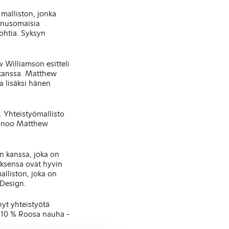
malliston, jonka
unnusomaisia
kohtia. Syksyn
 Williamson esitteli
 kanssa. Matthew
a lisäksi hänen
 Yhteistyömallisto
sanoo Matthew
n kanssa, joka on
uksensa ovat hyvin
alliston, joka on
 Design.
yt yhteistyötä
ä 10 % Roosa nauha -