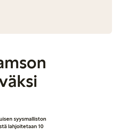
iamson
väksi
uisen syysmalliston
tä lahjoitetaan 10