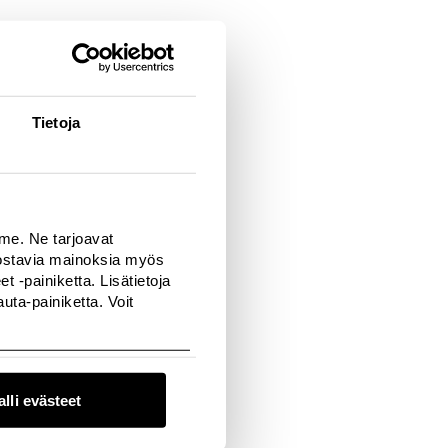
 ja itsevarmoiksi
 otettu, että tämän
le naiselle ja se
Tietoja
tthew Williamsonin
soitteessa
mme. Ne tarjoavat
nnostavia mainoksia myös
 -painiketta. Lisätietoja
ta-painiketta. Voit
alli evästeet