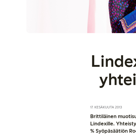
Linde
yhte
17. KESÄKUUTA 2013
Brittiläinen muotis
Lindexille. Yhteist
% Syöpäsäätiön Ro