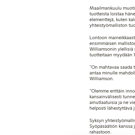
Maailmankuulu muotisu
tuotteista loistaa hä
elementtejä, kuten kale
yhteistyömalliston tuo
Lontoon maineikkaasta
ensimmäisen malliston
Williamsonin ylellisiä
tuotteitaan myydään 1
”On mahtavaa saada ty
antaa minulle mahdol
Williamson.
”Olemme erittäin inno
kansainvälisesti tunn
ainutlaatuisia ja ne v
helposti lähestyttävä 
Syksyn yhteistyömalli
Syöpäsäätiön kanssa j
rahastoon.