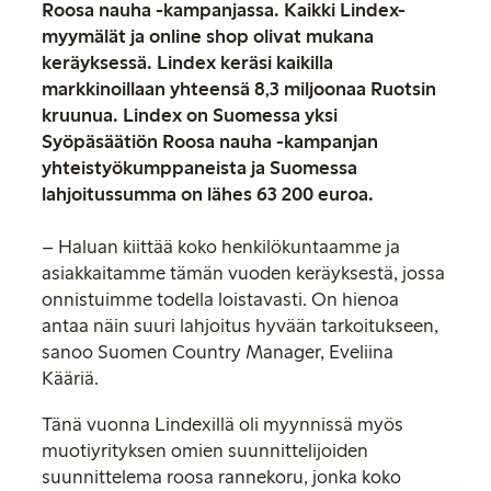
Roosa nauha -kampanjassa. Kaikki Lindex-
myymälät ja online shop olivat mukana
keräyksessä. Lindex keräsi kaikilla
markkinoillaan yhteensä 8,3 miljoonaa Ruotsin
kruunua. Lindex on Suomessa yksi
Syöpäsäätiön Roosa nauha -kampanjan
yhteistyökumppaneista ja Suomessa
lahjoitussumma on lähes 63 200 euroa.
– Haluan kiittää koko henkilökuntaamme ja
asiakkaitamme tämän vuoden keräyksestä, jossa
onnistuimme todella loistavasti. On hienoa
antaa näin suuri lahjoitus hyvään tarkoitukseen,
sanoo Suomen Country Manager, Eveliina
Kääriä.
Tänä vuonna Lindexillä oli myynnissä myös
muotiyrityksen omien suunnittelijoiden
suunnittelema roosa rannekoru, jonka koko