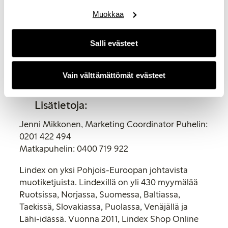
-Lindex on tukenut Suomessa Roosa nauha -
kampanjaa alusta asti. Tänä vuonna Lindexin
Muokkaa
keräys onnistui jälleen hienosti, kiittää
Syöpäsäätiön pääsihteeri Harri Vertio.
Salli evästeet
Suomessa kerätyt rahat ohjataan Syöpäsäätiön
Roosa nauha -rahaston kautta kotimaiseen
Vain välttämättömät evästeet
rintasyöpätutkimukseen ja potilasneuvontaan.
Lisätietoja:
Jenni Mikkonen, Marketing Coordinator Puhelin:
0201 422 494
Matkapuhelin: 0400 719 922
Lindex on yksi Pohjois-Euroopan johtavista
muotiketjuista. Lindexillä on yli 430 myymälää
Ruotsissa, Norjassa, Suomessa, Baltiassa,
Taekissä, Slovakiassa, Puolassa, Venäjällä ja
Lähi-idässä. Vuonna 2011, Lindex Shop Online