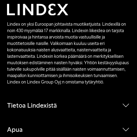
Lindex on yksi Euroopan johtavista muotiketjuista. Lindexillä on
noin 430 myymälää 17 markkinalla. Lindexin liikeidea on tarjota
inspiroivaa ja hintansa arvoista muotia vastuullisille ja
muotitietoisille naisille. Valikoimaan kuuluu useita eri
kokonaisuuksia naisten alusvaatteita, naistenvaatteita ja
lastenvaatteita. Lindexin korkea päämäärä on merkityksellisen
muutoksen edistäminen naisten hyväksi. Yhtiön kestävyyslupaus
tuleville sukupolville pitää sisällään naisten voimaannuttamisen,
maapallon kunnioittamisen ja ihmisoikeuksien turvaamisen.
Lindex on Lindex Group Oyj:n omistama tytäryhtiö.
Tietoa Lindexistä
Apua