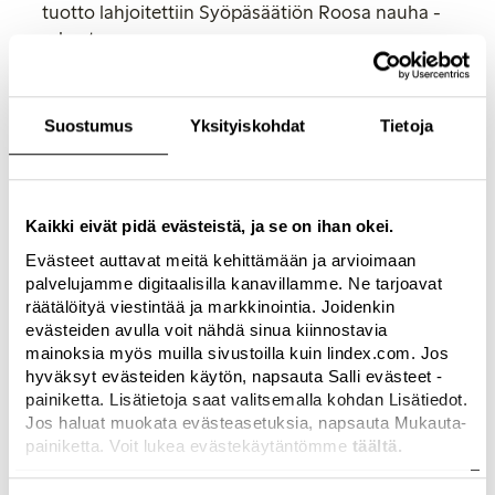
tuotto lahjoitettiin Syöpäsäätiön Roosa nauha -
rahastoon.
– Meidän oma roosa rannekorumme otettiin
positiivisesti vastaan kaikilla markkinoillamme.
Suostumus
Yksityiskohdat
Tietoja
Asiakkaamme pitivät rannekkeesta erittäin
paljon. Tuntuu todella hyvältä, että voimme näin
lisätä tietoisuutta sairaudesta ja lahjoittaa rahaa
Roosa nauha -rahastoon, sanoo Lea Rytz
Kaikki eivät pidä evästeistä, ja se on ihan okei.
Goldman, Lindexin design- ja sisäänostojohtaja.
Evästeet auttavat meitä kehittämään ja arvioimaan
palvelujamme digitaalisilla kanavillamme. Ne tarjoavat
Suomessa Lindex keräsi varoja Syöpäsäätiön
räätälöityä viestintää ja markkinointia. Joidenkin
Roosa nauha -rahastoon myymällä
evästeiden avulla voit nähdä sinua kiinnostavia
roosanvärisiä rannekoruja sekä lahjoittamalla
mainoksia myös muilla sivustoilla kuin lindex.com. Jos
kaikista lokakuun aikana myydyistä rintaliiveistä
hyväksyt evästeiden käytön, napsauta Salli evästeet -
10 % rahastoon. Lisäksi Lindex levitti kampanjan
painiketta. Lisätietoja saat valitsemalla kohdan Lisätiedot.
tunnettavuutta myymälällä sen tunnusmerkkiä,
Jos haluat muokata evästeasetuksia, napsauta Mukauta-
painiketta. Voit lukea evästekäytäntömme
täältä.
roosaa nauhaa.