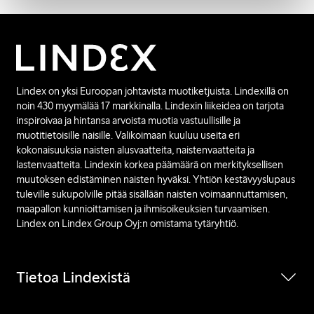
Lindex on yksi Euroopan johtavista muotiketjuista. Lindexillä on
noin 430 myymälää 17 markkinalla. Lindexin liikeidea on tarjota
inspiroivaa ja hintansa arvoista muotia vastuullisille ja
muotitietoisille naisille. Valikoimaan kuuluu useita eri
kokonaisuuksia naisten alusvaatteita, naistenvaatteita ja
lastenvaatteita. Lindexin korkea päämäärä on merkityksellisen
muutoksen edistäminen naisten hyväksi. Yhtiön kestävyyslupaus
tuleville sukupolville pitää sisällään naisten voimaannuttamisen,
maapallon kunnioittamisen ja ihmisoikeuksien turvaamisen.
Lindex on Lindex Group Oyj:n omistama tytäryhtiö.
Tietoa Lindexistä