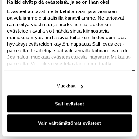
Kaikki eivät pidä evästeistä, ja se on ihan okei.
bikinihousumallien, kuten korkeiden
Evästeet auttavat meitä kehittämään ja arvioimaan
boksereiden, tangojen ja tai-mallien kanssa. Ylä-
palvelujamme digitaalisilla kanavillamme. Ne tarjoavat
ja alaosia voi yhdistellä oman mielensä mukaan.
räätälöityä viestintää ja markkinointia. Joidenkin
evästeiden avulla voit nähdä sinua kiinnostavia
Lisää kuvia Black Collection -mallistosta ja
mainoksia myös muilla sivustoilla kuin lindex.com. Jos
muista Lindexin uima-asuista löytyy osoitteesta
hyväksyt evästeiden käytön, napsauta Salli evästeet -
www.lindex.com /
painiketta. Lisätietoja saat valitsemalla kohdan Lisätiedot.
Jos haluat muokata evästeasetuksia, napsauta Mukauta-
Lisätietoja:
painiketta. Voit lukea evästekäytäntömme
täältä.
Puhelin: (09) 260 0014
Muokkaa
Salli evästeet
Vain välttämättömät evästeet