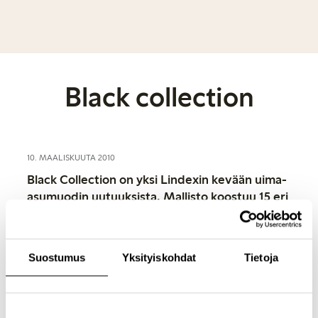
Black collection
10. MAALISKUUTA 2010
Black Collection on yksi Lindexin kevään uima-
asumuodin uutuuksista. Mallisto koostuu 15 eri
tuotteesta, jotka on valmistettu mustasta,
ylellisen kiiltävästä materiaalista. Uima-asuissa
on upeita yksityiskohtia, kuten solkia, helmiä ja
Suostumus
Yksityiskohdat
Tietoja
renkaita.
Mallien joukossa on mm. kolmiobikinit, bandeau-
bikinit ja topatut kaaribikinit, jotka yhdistetään eri