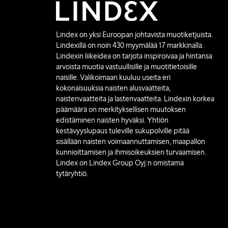
Lindex on yksi Euroopan johtavista muotiketjuista.
Lindexillä on noin 430 myymälää 17 markkinalla.
Lindexin liikeidea on tarjota inspiroivaa ja hintansa
arvoista muotia vastuullisille ja muotitietoisille
naisille. Valikoimaan kuuluu useita eri
kokonaisuuksia naisten alusvaatteita,
naistenvaatteita ja lastenvaatteita. Lindexin korkea
päämäärä on merkityksellisen muutoksen
edistäminen naisten hyväksi. Yhtiön
kestävyyslupaus tuleville sukupolville pitää
sisällään naisten voimaannuttamisen, maapallon
kunnioittamisen ja ihmisoikeuksien turvaamisen.
Lindex on Lindex Group Oyj:n omistama
tytäryhtiö.