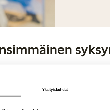
nsimmäinen syksy
immät voivat odottaa innolla Lindexin muotisyksyä.
Yksityiskohdat
iksi bodyja, joissa on hienoja valokuvapainatuksia tai käsin piirrett
rkisliivejä käytettäväksi esimerkiksi samettihousujen kanssa. Inspi
ekkoihin ja bodyihin on painettu leikkisiä babushka-nuken kuvia.
lle pojille on pestyjä ruutukuvioita paidoissa ja takeissa. Tyyli on 