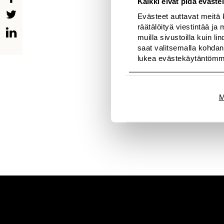
Kaikki eivät pidä evästei
kun jalassa on rennot 
Evästeet auttavat meitä 
räätälöityä viestintää j
Lisää kuvia osoittees
muilla sivustoilla kuin l
saat valitsemalla kohdan
lukea evästekäytäntöm
M