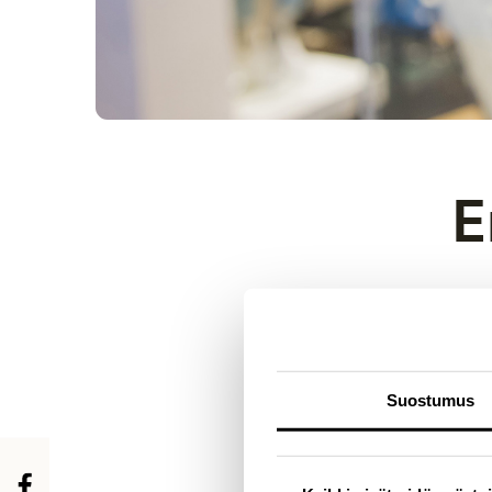
E
3. HEINÄKUUTA 2009
Myös kaikkein pien
Suostumus
Tytöille löytyy esimerk
löytyy suloisia tekotu
Itä-Euroopasta, kun m
Pienille, muotitietoisi