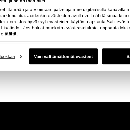
stä, ja se on ihan okei.
farkut tai samettihousut ja päällä on hieno, hupullinen yliopistotak
kehittämään ja arvioimaan palvelujamme digitaalisilla kanavilla
a markkinointia. Joidenkin evästeiden avulla voit nähdä sinua kii
sa www.lindex.com – lehdistö
index.com. Jos hyväksyt evästeiden käytön, napsauta Salli evästeet
 Lisätiedot. Jos haluat muokata evästeasetuksia, napsauta Mukau
me
täältä.
uokkaa
Vain välttämättömät evästeet
S