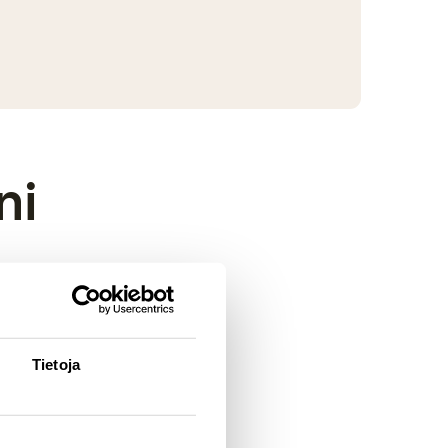
ni
Tietoja
yjä kuvia. Lisäksi
raatiota on saatu myös
aavistuksen rokahtava,