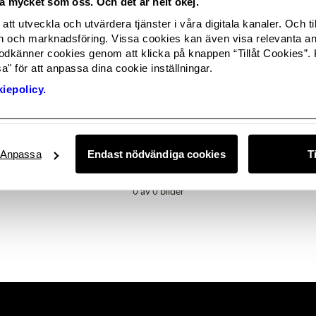
ika mycket som oss. Och det är helt okej.
FE Swimwear
FE Teen Swimwear
FE Menopause
att utveckla och utvärdera tjänster i våra digitala kanaler. Och ti
och marknadsföring. Vissa cookies kan även visa relevanta a
odkänner cookies genom att klicka på knappen “Tillåt Cookies”. 
" för att anpassa dina cookie inställningar.
iepolicy.
ailable in this category right now? Not to worry, this space will be
ey, if you are looking for something in particular or just want t
love for you to
get in touch.
Anpassa
Endast nödvändiga cookies
T
0 av 0 bilder