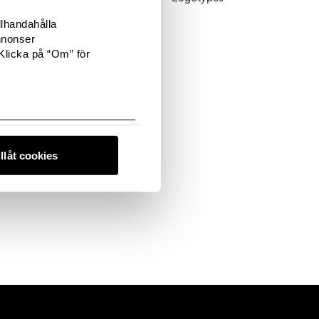
FE Teen
Female Engineering
llhandahålla
nnonser
Klicka på “Om” för
 filled with the latest
o connect with us, we'd
illåt cookies