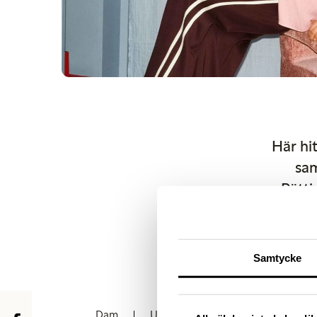
Här hi
sam
Rätti
upp
publ
Samtycke
Dam
Underkläder
Barn
Bab