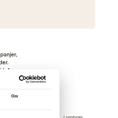
panjer,
der.
ld. Av
 vid
 från
.
Om
Butiker
Hållbarhet
Logotypes