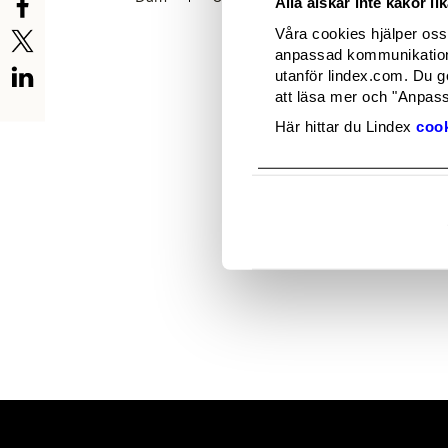
Alla älskar inte kakor l
FE x Mammut
FE Summer
Våra cookies hjälper oss 
anpassad kommunikation 
utanför lindex.com. Du g
att läsa mer och "Anpassa
Här hittar du Lindex
cook
Hi there. No images av
news again soon. And h