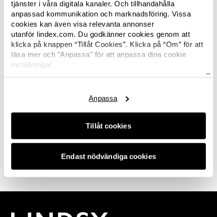
tjänster i våra digitala kanaler. Och tillhandahålla
anpassad kommunikation och marknadsföring. Vissa
cookies kan även visa relevanta annonser
utanför lindex.com. Du godkänner cookies genom att
klicka på knappen “Tillåt Cookies”. Klicka på “Om” för att
Hi there. No images available in this category
läsa mer och "Anpassa" för att anpassa dina cookie
right now? Not to worry, this space will be filled
inställningar.
with the latest news again soon. And hey, if you
Här hittar du Lindex
cookiepolicy.
are looking for something in particular or just
want to connect with us, we'd love for you to
get
Anpassa
in touch.
Tillåt cookies
0 av 0 bilder
Endast nödvändiga cookies