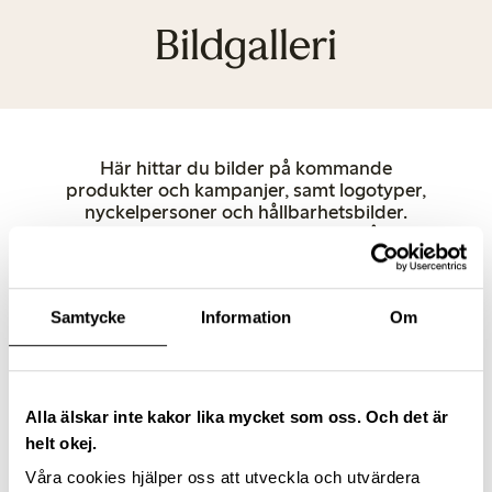
Bildgalleri
Här hittar du bilder på kommande
produkter och kampanjer, samt logotyper,
nyckelpersoner och hållbarhetsbilder.
Rättigheter för användning anges på varje
enskild bild. Av upphovsrättsliga skäl
måste Lindex anges som källa vid
publicering. Andra produktbilder kan
Samtycke
Information
Om
hämtas direkt från lindex.com. Kontakta
oss gärna om du har frågor.
Dam
Underkläder
Barn
Baby
Female Engineering
Closely
Nyckelpersoner
Butiker
Hållbarhet
Alla älskar inte kakor lika mycket som oss. Och det är
Logotypes
helt okej.
Våra cookies hjälper oss att utveckla och utvärdera