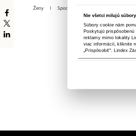
Ženy
Spodná bielizeň
Deti
Báb
Nie všetci milujú súbory
Súbory cookie nám pomáh
Poskytujú prispôsobenú 
reklamy mimo lokality Li
viac informácií, kliknite
„Prispôsobiť“. Lindex Z
V tejto kategórii nie
novinkami. A ak hľad