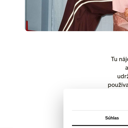
Tu náj
a
udrž
používa
použ
produkt
príp
Súhlas