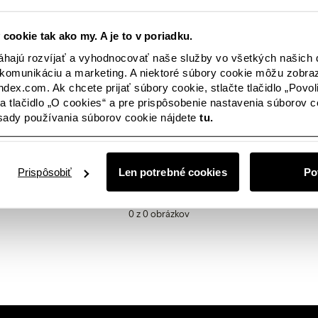
ätko
Female Engineering
Closely
Popredné osob
 cookie tak ako my. A je to v poriadku.
ajú rozvíjať a vyhodnocovať naše služby vo všetkých našich d
komunikáciu a marketing. A niektoré súbory cookie môžu zobra
ndex.com. Ak chcete prijať súbory cookie, stlačte tlačidlo „Povol
 na tlačidlo „O cookies“ a pre prispôsobenie nastavenia súborov coo
ásady používania súborov cookie nájdete
tu.
 sú k dispozícii žiadne obrázky? Nebojte sa, tento priestor bude už
áte niečo konkrétne, alebo sa s nami len chcete spojiť, budeme s
Prispôsobiť
Len potrebné cookies
Po
0 z 0 obrázkov