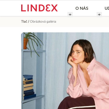
O NÁS
U
Tlač
Obrázková galéria