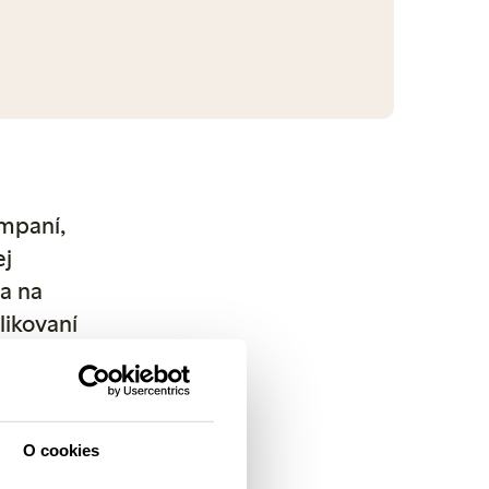
ampaní,
ej
va na
likovaní
rafie
x.com. V
ovať.
O cookies