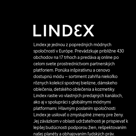
Lindex je jednou z popredných módnych
spoločností v Európe. Prevádzkuje približne 430
obchodov na 17 trhoch a predáva aj online po
celom svete prostredníctvom partnerských
platforiem. Ponúka inšpiratívnu a cenovo
dostupnú módu – sortiment zahŕňa niekoľko
rôznych kolekcií spodnej bielizne, dámskeho
oblečenia, detského oblečenia a kozmetiky.
Lindex rastie vo vlastných predajných kanáloch,
ako aj v spolupráci s globálnymi módnymi
platformami. Hlavným poslaním spoločnosti
Lindex je usilovať o zmysluplné zmeny pre ženy.
Jej záväzkom v oblasti udržateľnosti je prispievať k
lepšej budúcnosti podporou žien, rešpektovaním
našej planéty a obhajovaním ľudských práv.