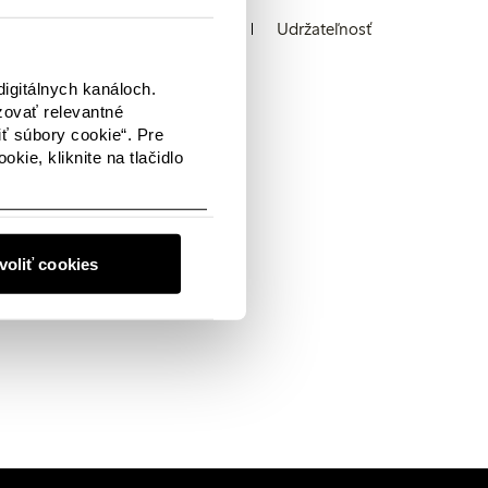
y a hovorcovia
Predajne
Udržateľnosť
Logotyp
igitálnych kanáloch.
zovať relevantné
iť súbory cookie“. Pre
kie, kliknite na tlačidlo
 čoskoro opäť zaplnený
 vami radi v
kontakte.
voliť cookies