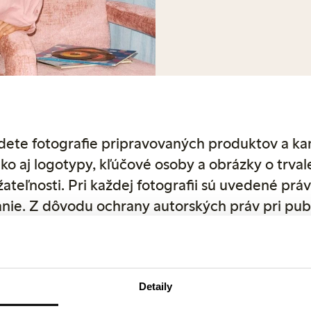
dete fotografie pripravovaných produktov a k
ko aj logotypy, kľúčové osoby a obrázky o trval
ateľnosti. Pri každej fotografii sú uvedené prá
nie. Z dôvodu ochrany autorských práv pri pub
ite ako zdroj spoločnosť Lindex. Ostatné fotog
ov si môžete prevziať priamo zo stránky linde
ade akýchkoľvek otázok nás neváhajte kontakt
Detaily