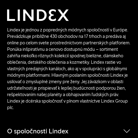
Lindex je jednou z popredných módnych spoločností v Európe.
Prevádzkuje približne 430 obchodov na 17 trhoch a predáva aj
online po celom svete prostredníctvom partnerských platforiem.
Ponúka inšpiratívnu a cenovo dostupnú módu – sortiment
zahŕňa niekoľko rôznych kolekcií spodnej bielizne, dámskeho
oblečenia, detského oblečenia a kozmetiky. Lindex rastie vo
vlastných predajných kanáloch, ako aj v spolupráci s globálnymi
módnymi platformami. Hlavným poslaním spoločnosti Lindex je
usilovať o zmysluplné zmeny pre ženy. Jej záväzkom v oblasti
udržateľnosti je prispievať k lepšej budúcnosti podporou žien,
rešpektovaním našej planéty a obhajovaním ľudských práv.
Lindex je dcérska spoločnosť v plnom vlastníctve Lindex Group
plc.
O spoločnosti Lindex