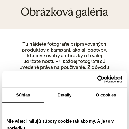
Obrázková galéria
Tu nájdete fotografie pripravovaných
produktov a kampaní, ako aj logotypy,
kľúčové osoby a obrázky o trvalej
udržateľnosti. Pri každej fotografii sú
uvedené práva na používanie. Z dôvodu
ochrany autorských práv pri publikovaní
použite ako zdroj spoločnosť Lindex.
Ostatné fotografie produktov si môžete
prevziať priamo zo stránky lindex.com. V
Súhlas
Detaily
O cookies
prípade akýchkoľvek otázok nás neváhajte
kontaktovať.
Ženy
Spodná bielizeň
Deti
Bábätko
Female Engineering
Closely
Popredné osoby a hovorcovia
Predajne
Nie všetci milujú súbory cookie tak ako my. A je to v
Udržateľnosť
Logotypy
poriadku.