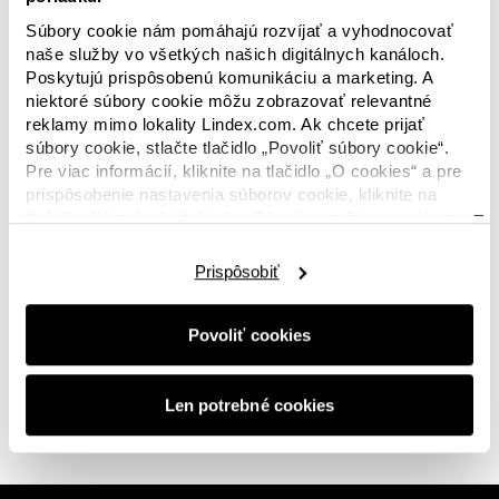
Súbory cookie nám pomáhajú rozvíjať a vyhodnocovať
naše služby vo všetkých našich digitálnych kanáloch.
Poskytujú prispôsobenú komunikáciu a marketing. A
niektoré súbory cookie môžu zobrazovať relevantné
reklamy mimo lokality Lindex.com. Ak chcete prijať
súbory cookie, stlačte tlačidlo „Povoliť súbory cookie“.
V tejto kategórii nie sú k dispozícii žiadne
Pre viac informácií, kliknite na tlačidlo „O cookies“ a pre
obrázky? Nebojte sa, tento priestor bude už
prispôsobenie nastavenia súborov cookie, kliknite na
čoskoro opäť zaplnený novinkami. A ak hľadáte
tlačidlo „Prispôsobiť“. Lindex Zásady používania súborov
niečo konkrétne, alebo sa s nami len chcete
cookie nájdete
tu.
spojiť, budeme s vami radi v
kontakte.
Prispôsobiť
Povoliť cookies
0 z 0 obrázkov
Len potrebné cookies