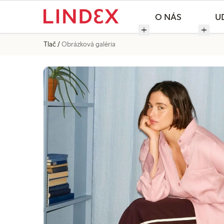
O NÁS
U
Tlač
Obrázková galéria