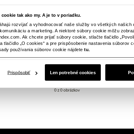
ätko
Female Engineering
Closely
Popredné osob
 cookie tak ako my. A je to v poriadku.
ajú rozvíjať a vyhodnocovať naše služby vo všetkých našich d
komunikáciu a marketing. A niektoré súbory cookie môžu zobra
ndex.com. Ak chcete prijať súbory cookie, stlačte tlačidlo „Povol
 na tlačidlo „O cookies“ a pre prispôsobenie nastavenia súborov coo
ásady používania súborov cookie nájdete
tu.
 sú k dispozícii žiadne obrázky? Nebojte sa, tento priestor bude už
áte niečo konkrétne, alebo sa s nami len chcete spojiť, budeme s
Prispôsobiť
Len potrebné cookies
Po
0 z 0 obrázkov