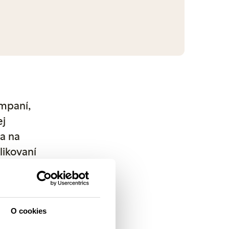
ampaní,
ej
va na
likovaní
rafie
x.com. V
ovať.
O cookies