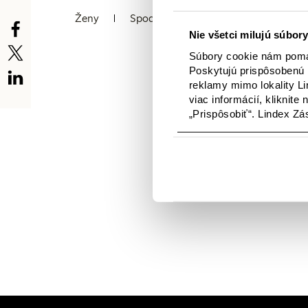
Ženy
Spodná bielizeň
Deti
Báb
Nie všetci milujú súbory
Súbory cookie nám pomáh
Poskytujú prispôsobenú 
reklamy mimo lokality Li
viac informácií, kliknite
„Prispôsobiť“. Lindex Z
V tejto kategórii nie
novinkami. A ak hľad