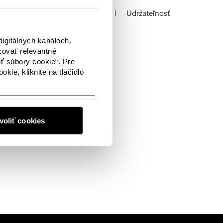
y a hovorcovia
Predajne
Udržateľnosť
Logotyp
igitálnych kanáloch.
zovať relevantné
iť súbory cookie“. Pre
kie, kliknite na tlačidlo
 čoskoro opäť zaplnený
 vami radi v
kontakte.
voliť cookies