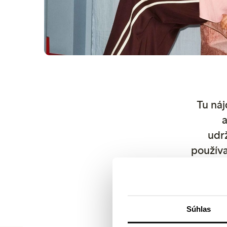
Tu náj
a
udrž
používa
použ
produkt
príp
Súhlas