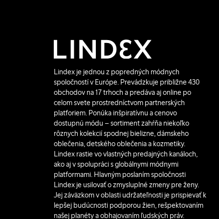
Lindex je jednou z popredných módnych
spoločností v Európe. Prevádzkuje približne 430
obchodov na 17 trhoch a predáva aj online po
celom svete prostredníctvom partnerských
platforiem. Ponúka inšpiratívnu a cenovo
dostupnú módu – sortiment zahŕňa niekoľko
rôznych kolekcií spodnej bielizne, dámskeho
oblečenia, detského oblečenia a kozmetiky.
Lindex rastie vo vlastných predajných kanáloch,
ako aj v spolupráci s globálnymi módnymi
platformami. Hlavným poslaním spoločnosti
Lindex je usilovať o zmysluplné zmeny pre ženy.
Jej záväzkom v oblasti udržateľnosti je prispievať k
lepšej budúcnosti podporou žien, rešpektovaním
našej planéty a obhajovaním ľudských práv.