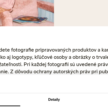
dete fotografie pripravovaných produktov a k
ko aj logotypy, kľúčové osoby a obrázky o trval
ateľnosti. Pri každej fotografii sú uvedené prá
nie. Z dôvodu ochrany autorských práv pri pub
ite ako zdroj spoločnosť Lindex. Ostatné fotog
ov si môžete prevziať priamo zo stránky linde
ade akýchkoľvek otázok nás neváhajte kontakt
Detaily