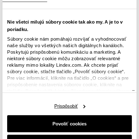
Nie všetci milujú súbory cookie tak ako my. A je to v
poriadku.
Súbory cookie nám pomáhajú rozvíjať a vyhodnocovať
naše služby vo všetkých našich digitálnych kanáloch.
Poskytujú prispôsobenú komunikáciu a marketing. A
niektoré súbory cookie môžu zobrazovať relevantné
reklamy mimo lokality Lindex.com. Ak chcete prijať
súbory cookie, stlačte tlačidlo „Povoliť súbory cookie“.
Pre viac informácií, kliknite na tlačidlo „O cookies“ a pre
prispôsobenie nastavenia súborov cookie, kliknite na
tlačidlo „Prispôsobiť“. Lindex Zásady používania súborov
cookie nájdete
tu.
Prispôsobiť
Povoliť cookies