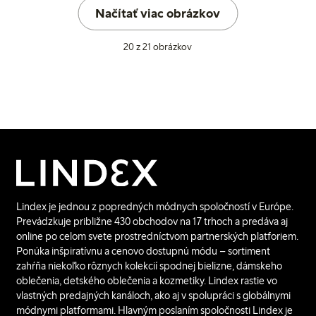
Načítať viac obrázkov
20 z 21 obrázkov
Lindex je jednou z popredných módnych spoločností v Európe.
Prevádzkuje približne 430 obchodov na 17 trhoch a predáva aj
online po celom svete prostredníctvom partnerských platforiem.
Ponúka inšpiratívnu a cenovo dostupnú módu – sortiment
zahŕňa niekoľko rôznych kolekcií spodnej bielizne, dámskeho
oblečenia, detského oblečenia a kozmetiky. Lindex rastie vo
vlastných predajných kanáloch, ako aj v spolupráci s globálnymi
módnymi platformami. Hlavným poslaním spoločnosti Lindex je