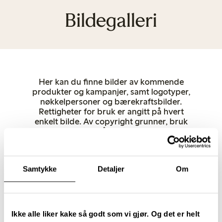
Bildegalleri
Her kan du finne bilder av kommende
produkter og kampanjer, samt logotyper,
nøkkelpersoner og bærekraftsbilder.
Rettigheter for bruk er angitt på hvert
enkelt bilde. Av copyright grunner, bruk
Lindex som kilde når du publiserer. Andre
produktbilder kan lastes ned direkte fra
lindex.com. Hvis du har spørsmål, kan du
gjerne kontakte oss.
Samtykke
Detaljer
Om
Dame
Undertøy
Barn
Baby
Female Engineering
Closely
Nøkkel- og talspersoner
Butikker
Bærekraft
Logotypes
Ikke alle liker kake så godt som vi gjør. Og det er helt