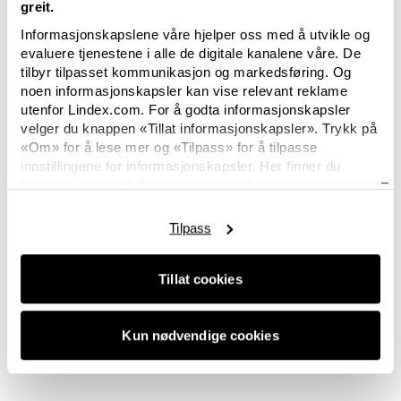
greit.
FE x Mammut
FE Summer
FE Swimwear
FE 
Informasjonskapslene våre hjelper oss med å utvikle og
evaluere tjenestene i alle de digitale kanalene våre. De
tilbyr tilpasset kommunikasjon og markedsføring. Og
noen informasjonskapsler kan vise relevant reklame
utenfor Lindex.com. For å godta informasjonskapsler
velger du knappen «Tillat informasjonskapsler». Trykk på
«Om» for å lese mer og «Tilpass» for å tilpasse
innstillingene for informasjonskapsler. Her finner du
Lindex policy for
informasjonskapsler.
Tilpass
Tillat cookies
Kun nødvendige cookies
6 av 6 bilder