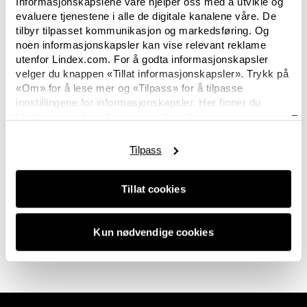
Informasjonskapslene våre hjelper oss med å utvikle og
evaluere tjenestene i alle de digitale kanalene våre. De
tilbyr tilpasset kommunikasjon og markedsføring. Og
noen informasjonskapsler kan vise relevant reklame
utenfor Lindex.com. For å godta informasjonskapsler
velger du knappen «Tillat informasjonskapsler». Trykk på
«Om» for å lese mer og «Tilpass» for å tilpasse
Hi there. No images available in this category
innstillingene for informasjonskapsler. Her finner du
right now? Not to worry, this space will be filled
Lindex policy for
informasjonskapsler.
with the latest news again soon. And hey, if you
are looking for something in particular or just
Tilpass
want to connect with us, we'd love for you to
get
in touch.
Tillat cookies
0 av 0 bilder
Kun nødvendige cookies