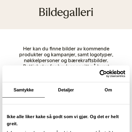
Bildegalleri
Her kan du finne bilder av kommende
produkter og kampanjer, samt logotyper,
nøkkelpersoner og bærekraftsbilder.
Rettigheter for bruk er angitt på hvert
enkelt bilde. Av copyright grunner, bruk
Lindex som kilde når du publiserer. Andre
produktbilder kan lastes ned direkte fra
lindex.com. Hvis du har spørsmål, kan du
Samtykke
Detaljer
Om
gjerne kontakte oss.
Dame
Undertøy
Barn
Baby
Female Engineering
Closely
Ikke alle liker kake så godt som vi gjør. Og det er helt
Nøkkel- og talspersoner
Butikker
greit.
Bærekraft
Logotypes