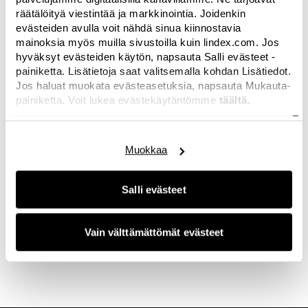
räätälöityä viestintää ja markkinointia. Joidenkin
evästeiden avulla voit nähdä sinua kiinnostavia
mainoksia myös muilla sivustoilla kuin lindex.com. Jos
hyväksyt evästeiden käytön, napsauta Salli evästeet -
painiketta. Lisätietoja saat valitsemalla kohdan Lisätiedot.
Jos haluat muokata evästeasetuksia, napsauta Mukauta-
painiketta. Voit lukea evästekäytäntömme
täältä.
Hi there. No images available in this category
right now? Not to worry, this space will be filled
with the latest news again soon. And hey, if you
Muokkaa
are looking for something in particular or just
want to connect with us, we'd love for you to
get
in touch.
Salli evästeet
0 of 0 kuvat
Vain välttämättömät evästeet