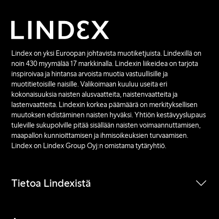
Lindex on yksi Euroopan johtavista muotiketjuista. Lindexillä on
noin 430 myymälää 17 markkinalla. Lindexin liikeidea on tarjota
inspiroivaa ja hintansa arvoista muotia vastuullisille ja
muotitietoisille naisille. Valikoimaan kuuluu useita eri
kokonaisuuksia naisten alusvaatteita, naistenvaatteita ja
lastenvaatteita. Lindexin korkea päämäärä on merkityksellisen
muutoksen edistäminen naisten hyväksi. Yhtiön kestävyyslupaus
tuleville sukupolville pitää sisällään naisten voimaannuttamisen,
maapallon kunnioittamisen ja ihmisoikeuksien turvaamisen.
Lindex on Lindex Group Oyj:n omistama tytäryhtiö.
Tietoa Lindexistä