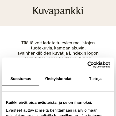
Kuvapankki
Täältä voit ladata tulevien mallistojen
tuotekuvia, kampanjakuvia,
avainhenkilöiden kuvat ja Lindexin logon
toimitukselliseen käyttöön. Kuvan
käyttöoikeudet määritellään jokaisessa
kuvassa erikseen. Myös Lindexin
verkkokaupassa olevat tuotekuvat ovat
käytettävissä ja ne voit ladata suoraan
Suostumus
Yksityiskohdat
Tietoja
verkkokaupastamme, osoitteesta
lindex.com.
Kaikki eivät pidä evästeistä, ja se on ihan okei.
Naiset
Alusvaatteet
Lapset
Baby
Female Engineering
Closely
Evästeet auttavat meitä kehittämään ja arvioimaan
Avainhenkilöt
Myymälät
Kestävä kehitys
Logotypes
palvelujamme digitaalisilla kanavillamme. Ne tarjoavat