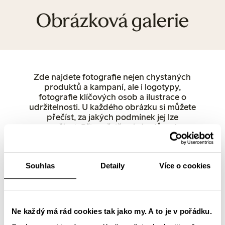
Obrázková galerie
Zde najdete fotografie nejen chystaných
produktů a kampaní, ale i logotypy,
fotografie klíčových osob a ilustrace o
udržitelnosti. U každého obrázku si můžete
přečíst, za jakých podmínek jej lze
používat. Při zveřejňování z důvodu
autorských práv uveďte jako zdroj
společnost Lindex. Další fotografie
produktů lze stáhnout přímo z lindex.com.
Souhlas
Detaily
Více o cookies
Pokud máte dotazy, neváhejte se obrátit
přímo na nás.
Ženy
Spodní prádlo
Děti
Miminko
Female Engineering
Closely
Popřední osoby a mluvčí
Prodejny
Ne každý má rád cookies tak jako my. A to je v pořádku.
Udržitelnost
Logotypy