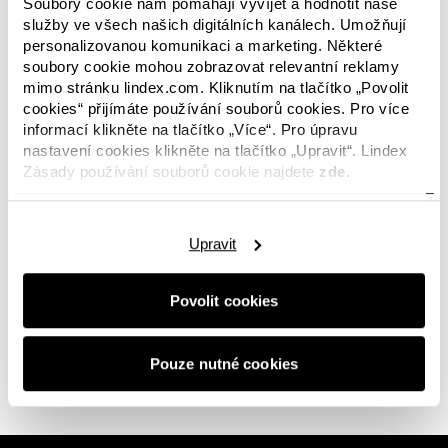
Soubory cookie nám pomáhají vyvíjet a hodnotit naše
AW26
SS26
Summer
Schoolstart
AW s
služby ve všech našich digitálních kanálech. Umožňují
personalizovanou komunikaci a marketing. Některé
soubory cookie mohou zobrazovat relevantní reklamy
mimo stránku lindex.com. Kliknutím na tlačítko „Povolit
cookies“ přijímáte používání souborů cookies. Pro více
informací klikněte na tlačítko „Více“. Pro úpravu
V této kategorii nejsou k dispozici žádné obrázky?
nastavení cookies klikněte na tlačítko „Upravit“. Lindex
Nebojte se, tento prostor bude již brzy opět
Zásady používání souborů cookie najdete
zde.
zaplněn novinkami. A pokud hledáte něco
konkrétního nebo se s námi jen chcete spojit,
budeme s vámi rádi v
kontaktu.
Upravit
Povolit cookies
0 z 0 obrázků
Pouze nutné cookies