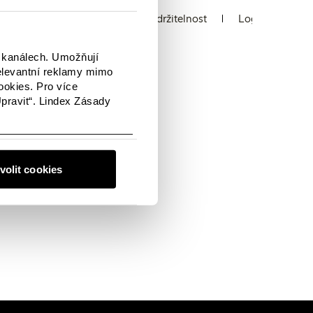
 a mluvčí
Prodejny
Udržitelnost
Logotypy
h kanálech. Umožňují
elevantní reklamy mimo
ookies. Pro více
Upravit“. Lindex Zásady
ž brzy opět zaplněn
deme s vámi rádi v
volit cookies