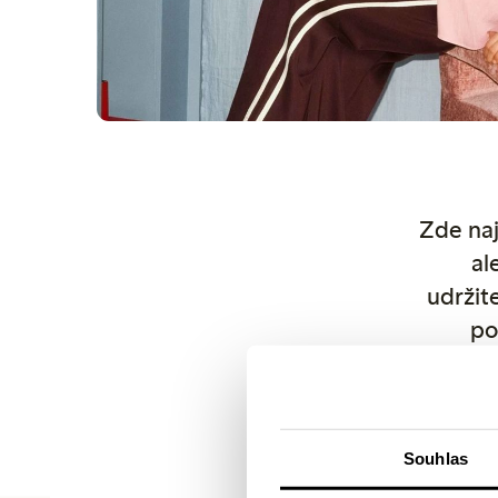
Zde naj
al
udržit
po
autor
fotogr
Souhlas