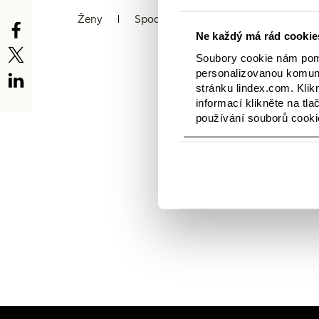
Ženy
Spodní prádlo
Děti
Mimin
Ne každý má rád cookies
Soubory cookie nám pomá
personalizovanou komuni
stránku lindex.com. Klik
informací klikněte na tla
používání souborů cooki
V této kategorii n
novinkami. A poku