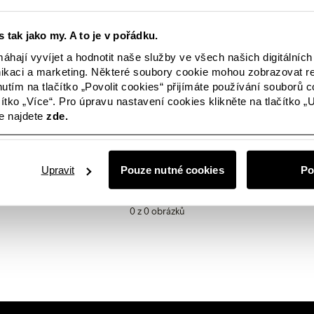
ko
Female Engineering
Closely
Popřední osoby
 tak jako my. A to je v pořádku.
hají vyvíjet a hodnotit naše služby ve všech našich digitálníc
kaci a marketing. Některé soubory cookie mohou zobrazovat r
nutím na tlačítko „Povolit cookies“ přijímáte používání souborů c
čítko „Více“. Pro úpravu nastavení cookies klikněte na tlačítko „
e najdete
zde.
ejsou k dispozici žádné obrázky? Nebojte se, tento prostor bude ji
d hledáte něco konkrétního nebo se s námi jen chcete spojit, bu
kontaktu.
Upravit
Pouze nutné cookies
Po
0 z 0 obrázků