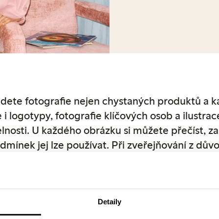
dete fotografie nejen chystaných produktů a 
e i logotypy, fotografie klíčových osob a ilustrac
elnosti. U každého obrázku si můžete přečíst, za
dmínek jej lze používat. Při zveřejňování z dův
ských práv uveďte jako zdroj společnost Lindex.
afie produktů lze stáhnout přímo z lindex.com
máte dotazy, neváhejte se obrátit přímo na nás
Detaily