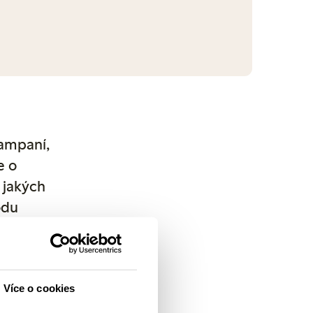
kampaní,
e o
 jakých
odu
 Další
. Pokud
.
Více o cookies